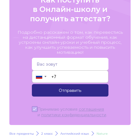
в Онлайн-школу и
получить аттестат?
Подробно расскажем о том, как перевестись
на дистанционный формат обучения, как
устроены онлайн-уроки и учебный процесс,
как улучшить успеваемость и повысить
мотивацию!
▼
Отправить
Принимаю условия
соглашения
и
политики конфиденциальности
.
Все предметы
2 класс
Английский язык
Nature