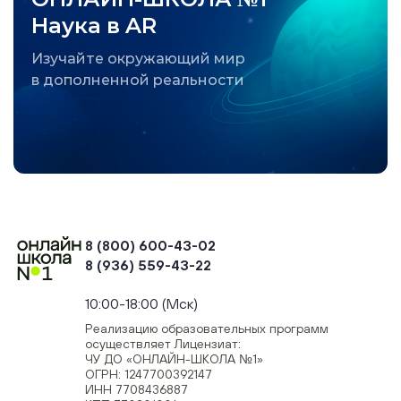
Наука в AR
Изучайте окружающий мир
в дополненной реальности
8 (800) 600-43-02
8 (936) 559-43-22
+74954451700, +74950040190
10:00-18:00 (Мск)
Реализацию образовательных программ
осуществляет Лицензиат:
ЧУ ДО «ОНЛАЙН-ШКОЛА №1»
ОГРН: 1247700392147
ИНН 7708436887