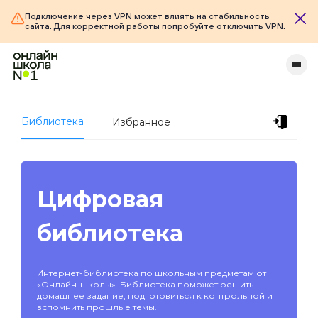
Подключение через VPN может влиять на стабильность
сайта. Для корректной работы попробуйте отключить VPN.
Библиотека
Избранное
Цифровая
библиотека
Интернет-библиотека по школьным предметам от
«Онлайн-школы». Библиотека поможет решить
домашнее задание, подготовиться к контрольной и
вспомнить прошлые темы.