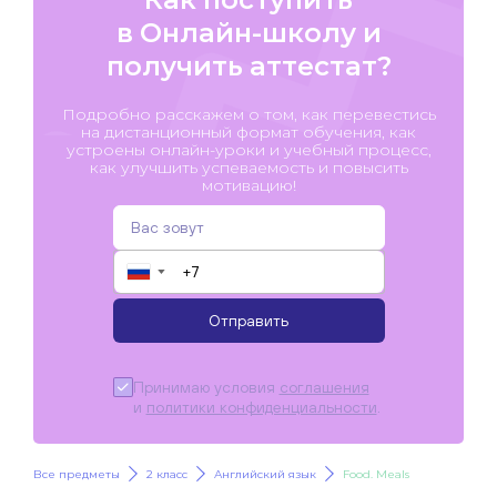
в Онлайн-школу и
получить аттестат?
Подробно расскажем о том, как перевестись
на дистанционный формат обучения, как
устроены онлайн-уроки и учебный процесс,
как улучшить успеваемость и повысить
мотивацию!
▼
Отправить
Принимаю условия
соглашения
и
политики конфиденциальности
.
Все предметы
2 класс
Английский язык
Food. Meals