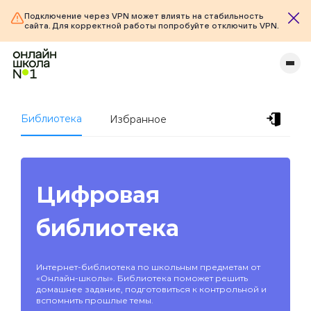
Подключение через VPN может влиять на стабильность
сайта. Для корректной работы попробуйте отключить VPN.
Библиотека
Избранное
Цифровая
библиотека
Интернет-библиотека по школьным предметам от
«Онлайн-школы». Библиотека поможет решить
домашнее задание, подготовиться к контрольной и
вспомнить прошлые темы.