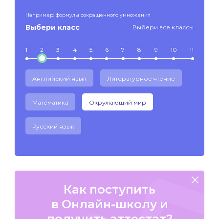
Например: формулы сокращенного умножения
Выбери класс
Выбери все классы
1
2
3
4
5
6
7
8
9
10
11
Английский язык
Литературное чтение
Математика
Окружающий мир
Русский язык
Как поступить
в Онлайн-школу и
получить аттестат?