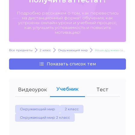
Подробно расскажем о том, как перевестись
на дистанционный формат обучения, как
устроены онлайн-уроки и учебный процесс,
как улучшить успеваемость и повысить
мотивацию!
Все предметы
2 класс
Окружающий мир
Наша дружная семья
Показать список тем
Учебник
Видеоурок
Тест
Окружающий мир
2 класс
Окружающий мир 2 класс