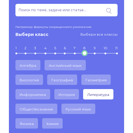
Например: формулы сокращенного умножения
Выбери класс
Выбери все классы
1
2
3
4
5
6
7
8
9
10
11
Алгебра
Английский язык
Биология
География
Геометрия
Информатика
История
Литература
Обществознание
Русский язык
Физика
Химия