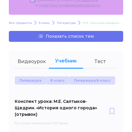
и
политики конфиденциальности
.
Все предметы
8 класс
Литература
М.Е. Салтыков-Щедрин. «История одного города» (отрывок)
Показать список тем
Учебник
Видеоурок
Тест
Литература
8 класс
Литература 8 класс
Конспект урока: М.Е. Салтыков-
Щедрин. «История одного города»
(отрывок)
Русская литература XIX века