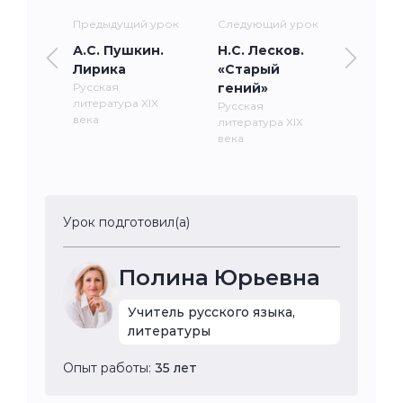
Предыдущий урок
Следующий урок
А.С. Пушкин.
Н.С. Лесков.
Лирика
«Старый
Русская
гений»
литература XIX
Русская
века
литература XIX
века
Урок подготовил(а)
Полина Юрьевна
Учитель русского языка,
литературы
Опыт работы:
35 лет