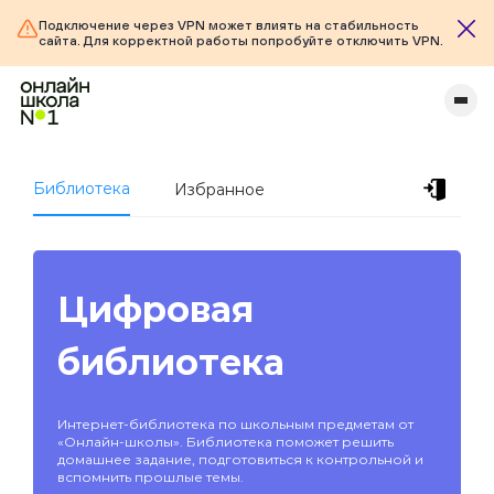
Подключение через VPN может влиять на стабильность
сайта. Для корректной работы попробуйте отключить VPN.
Библиотека
Избранное
Цифровая
библиотека
Интернет-библиотека по школьным предметам от
«Онлайн-школы». Библиотека поможет решить
домашнее задание, подготовиться к контрольной и
вспомнить прошлые темы.