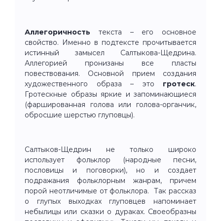
Аллегоричность
текста – его основное
свойство. Именно в подтексте прочитывается
истинный замысел Салтыкова-Щедрина.
Аллегорией пронизаны все пласты
повествования. Основной прием создания
художественного образа – это
гротеск
.
Гротескные образы яркие и запоминающиеся
(фаршированная голова или голова-органчик,
обросшие шерстью глуповцы).
Салтыков-Щедрин не только широко
использует фольклор (народные песни,
пословицы и поговорки), но и создает
подражания фольклорным жанрам, причем
порой неотличимые от фольклора. Так рассказ
о глупых выходках глуповцев напоминает
небылицы или сказки о дураках. Своеобразны