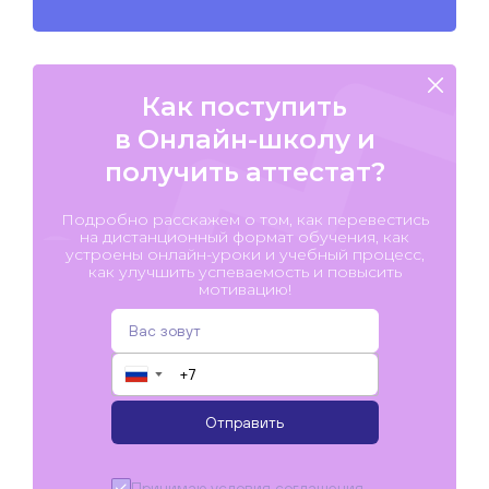
Как поступить
в Онлайн-школу и
получить аттестат?
Подробно расскажем о том, как перевестись
на дистанционный формат обучения, как
устроены онлайн-уроки и учебный процесс,
как улучшить успеваемость и повысить
мотивацию!
▼
Отправить
Принимаю условия
соглашения