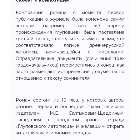
Сюжет и композиция
Композиция романа с момента первой
публикации в журнале была изменена самим
автором, например, глава «О корени
происхождения глуповцев» была поставлена
третьей, вслед за вступительными главами, что
соответствовало логике древнерусской
летописи, начинающейся с мифологии.
Оправдательные документы (сочинения трех
градоначальников) переместились в конец, как
часто размещают исторические документы по
отношению к тексту сочинителя.
Роман состоит из 16 глав, у которых авторы
разные. Первая и последняя главы написаны
издателем М.Е. Салтыковым-Щедриным,
нашедшим в городском архиве тетради
«Глуповского летописца» и желавшим открыть
читателям «физиономию города».