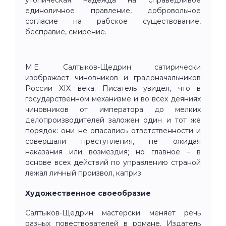
утопическая надежда на справедливое
единоличное правление, добровольное
согласие на рабское существование,
бесправие, смирение.
М.Е. Салтыков-Щедрин сатирически
изображает чиновников и градоначальников
России XIX века. Писатель увидел, что в
государственном механизме и во всех деяниях
чиновников от императора до мелких
делопроизводителей заложен один и тот же
порядок: они не опасались ответственности и
совершали преступления, не ожидая
наказания или возмездия; но главное – в
основе всех действий по управлению страной
лежал личный произвол, каприз.
Художественное своеобразие
Салтыков-Щедрин мастерски меняет речь
разных повествователей в романе. Издатель