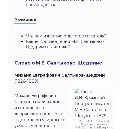
произведение
Разминка
Что вам известно о детстве писателя?
Какие произведения М.Е. Салтыкова-
Щедрина вы читали?
Слово о М.Е. Салтыкове-Щедрине
Михаил Евграфович Салтыков-Щедрин
(1826–1889)
Михаил Евграфович
Салтыков происходил
из старинного
дворянского рода. Уже
в детстве он увидел все
Рис. 1. И.Н. Крамской.
Портрет писателя
ужасы крепостного
М.Е. Салтыкова-Щедрина.