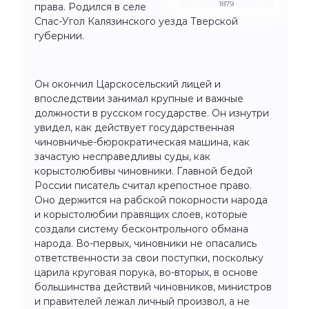
1879
права. Родился в селе
Спас-Угол Калязинского уезда Тверской
губернии.
Он окончил Царскосельский лицей и
впоследствии занимал крупные и важные
должности в русском государстве. Он изнутри
увидел, как действует государственная
чиновничье-бюрократическая машина, как
зачастую несправедливы суды, как
корыстолюбивы чиновники. Главной бедой
России писатель считал крепостное право.
Оно держится на рабской покорности народа
и корыстолюбии правящих слоев, которые
создали систему бесконтрольного обмана
народа. Во-первых, чиновники не опасались
ответственности за свои поступки, поскольку
царила круговая порука, во-вторых, в основе
большинства действий чиновников, министров
и правителей лежал личный произвол, а не