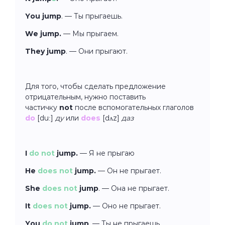
You jump
. — Ты прыгаешь.
We jump.
—
Мы прыгаем.
They jump
. — Они прыгают.
Для того, чтобы сделать предложение
отрицательным, нужно поставить
частичку
not
после вспомогательных глаголов
do
[duː]
ду
или
does
[dʌz]
даз
I
do not
jump.
—
Я не прыгаю
He
does not
jump.
—
Он не прыгает.
She
does not
jump
. — Она не прыгает.
It
does not
jump.
—
Оно не прыгает.
You
do not
jump
. — Ты не прыгаешь.