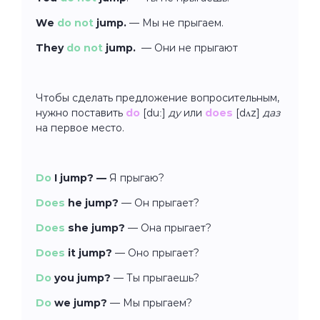
We
do not
jump.
— Мы не прыгаем.
They
do not
jump.
—
Они не прыгают
Чтобы сделать предложение вопросительным,
нужно поставить
do
[duː]
ду
или
does
[dʌz]
даз
на первое место.
Do
I jump? —
Я прыгаю?
Does
he jump?
— Он прыгает?
Does
she jump?
— Она прыгает?
Does
it jump?
— Оно прыгает?
Do
you jump?
—
Ты прыгаешь?
Do
we jump?
—
Мы прыгаем?