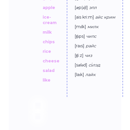
apple
[æp(ə)l]
эпл
ice-
[ais kriːm]
айс крим
cream
[mɪlk]
милк
milk
[ʧɪps]
чипс
chips
[raɪs]
райc
riсe
[ʧiːz]
чиз
cheese
[sæləd]
сэ́лэд
salad
[laɪk]
лайк
like