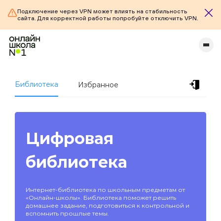
Подключение через VPN может влиять на стабильность
сайта. Для корректной работы попробуйте отключить VPN.
Библиотека
Избранное
Цифровая
библиотека
Интернет-библиотека по школьным предметам от
«Онлайн-школы». Библиотека поможет решить
домашнее задание, подготовиться к контрольной и
вспомнить прошлые темы.