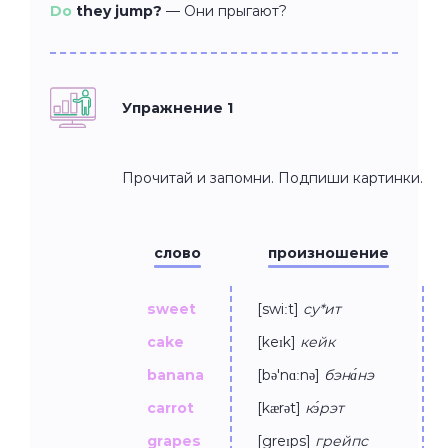
Do
they jump?
—
Они прыгают?
Упражнение 1
Прочитай и запомни. Подпиши картинки.
слово
произношение
sweet
[swiːt]
су*ит
cake
[keɪk]
кейк
banana
[bə'nɑːnə]
бэна́нэ
carrot
[kærət]
кэ́рэт
grapes
[greɪps]
грейпс