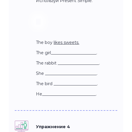
Используй Present Simple.
The boy
likes sweets.
The girl______________________.
The rabbit ____________________.
She _________________________.
The bird _____________________.
He__________________________.
Упражнение 4