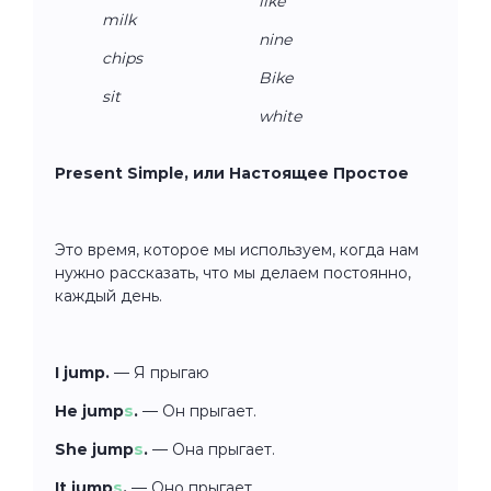
like
milk
nine
chips
Bike
sit
white
Present Simple, или Настоящее Простое
Это время, которое мы используем, когда нам
нужно рассказать, что мы делаем постоянно,
каждый день.
I jump.
— Я прыгаю
He jump
s
.
— Он прыгает.
She jump
s
.
—
Она прыгает.
It jump
s
.
— Оно прыгает.