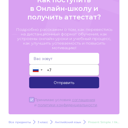
в Онлайн-школу и
получить аттестат?
Подробно расскажем о том, как перевестись
на дистанционный формат обучения, как
устроены онлайн-уроки и учебный процесс,
как улучшить успеваемость и повысить
мотивацию!
▼
Отправить
Принимаю условия
соглашения
и
политики конфиденциальности
.
Все предметы
3 класс
Английский язык
Present Simple. I like / he likes