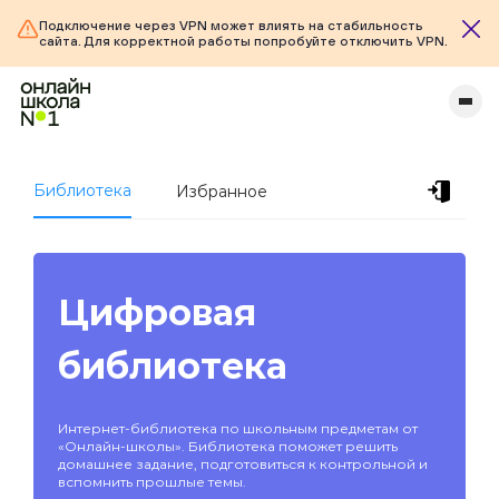
Подключение через VPN может влиять на стабильность
сайта. Для корректной работы попробуйте отключить VPN.
Библиотека
Избранное
Цифровая
библиотека
Интернет-библиотека по школьным предметам от
«Онлайн-школы». Библиотека поможет решить
домашнее задание, подготовиться к контрольной и
вспомнить прошлые темы.