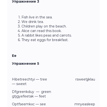
Упражнение 3
Fish live in the sea.
We drink tea.
Children play on the beach.
Alice can read this book.
A rabbit likes peas and carrots.
They eat eggs for breakfast.
Ee
Упражнение 5
Hibеtreechtyi — tree rsweetjjklau
— sweet
Dfgreenkduy — green
gtjgyefeetak — feet
Optfseemkxc — see mnyeasleep