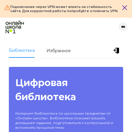
Подключение через VPN может влиять на стабильность
сайта. Для корректной работы попробуйте отключить VPN.
Библиотека
Избранное
Цифровая
библиотека
Интернет-библиотека по школьным предметам от
«Онлайн-школы». Библиотека поможет решить
домашнее задание, подготовиться к контрольной и
вспомнить прошлые темы.