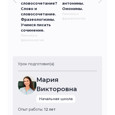
словосочетание?
антонимы.
Слово и
Омонимы.
словосочетание.
Лексика и
фразеология
Фразеологизмы.
Учимся писать
сочинение.
Лексика и
фразеология
Урок подготовил(а)
Мария
Викторовна
Начальная школа
Опыт работы:
12 лет