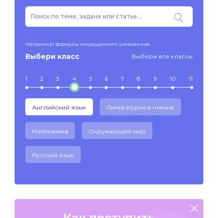
Например: формулы сокращенного умножения
Выбери класс
Выбери все классы
1
2
3
4
5
6
7
8
9
10
11
Английский язык
Литературное чтение
Математика
Окружающий мир
Русский язык
Как поступить