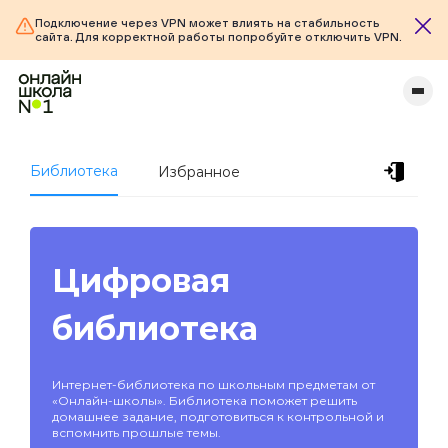
Подключение через VPN может влиять на стабильность
сайта. Для корректной работы попробуйте отключить VPN.
Библиотека
Избранное
Цифровая
библиотека
Интернет-библиотека по школьным предметам от
«Онлайн-школы». Библиотека поможет решить
домашнее задание, подготовиться к контрольной и
вспомнить прошлые темы.