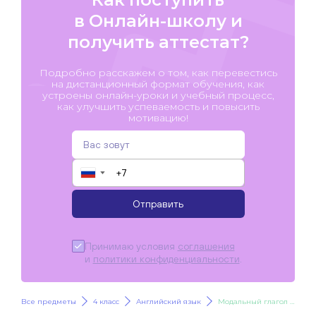
в Онлайн-школу и
получить аттестат?
Подробно расскажем о том, как перевестись
на дистанционный формат обучения, как
устроены онлайн-уроки и учебный процесс,
как улучшить успеваемость и повысить
мотивацию!
▼
Отправить
Принимаю условия
соглашения
и
политики конфиденциальности
.
Все предметы
4 класс
Английский язык
Модальный глагол should shouldn’t