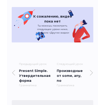
К сожалению, видео
пока нет
Ты можешь посмотреть
следующие уроки ниже,
в разделе «Другие видео»
Предыдущий урок
Следующий урок
Present Simple.
Производные
Утвердительная
от some, any,
форма
no
Грамматика
Грамматика