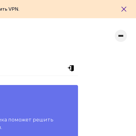
ить VPN.
ека поможет решить
.