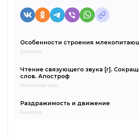
Особенности строения млекопитаю
Биология
Чтение связующего звука [r]. Сокр
слов. Апостроф
Английский язык
Раздражимость и движение
Биология