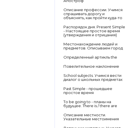
Апостроф
Описание профессии. Учимся
спрашивать дорогу и
объяснять, как пройти куда-то
Распорядок дня. Present Simple
- Настоящее простое время
(утверждения и отрицания)
Местонахождение людей и
предметов. Описываем город
Определенный артикль the
Повелительное наклонение
School subjects. Учимся вести
диалог о школьных предметах
Past Simple - прошедшее
простое время
To be going to - планы на
будущее. There is / there are
Описание местности.
Указательные местоимения