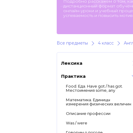
Подробно расскажем о том, ка
дистанционный формат обучени
онлайн-уроки и учебный процес
успеваемость и повысить мотив
Все предметы
4 класс
Анг
Лексика
Практика
Food. Еда. Have got / has got.
Местоимения some, any
Математика. Единицы
измерения физических величин
Описание профессии
Was / were
Говорим о погоде