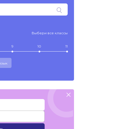
Выбери все классы
9
10
11
язык