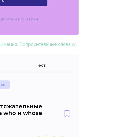
ть
ашения
и
политики
Моя семья. Личные и притяжательные местоимения. Вопросительные слова who и whose
Тест
асс
итяжательные
 who и whose