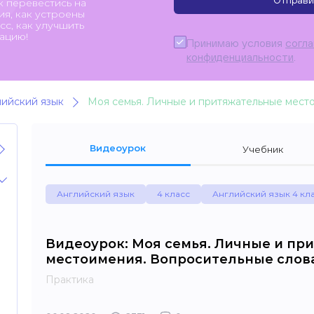
Отправи
к перевестись на
я, как устроены
с, как улучшить
ацию!
Принимаю условия
согл
конфиденциальности
.
лийский язык
Видеоурок
Учебник
Английский язык
4 класс
Английский язык 4 кл
Видеоурок: Моя семья. Личные и пр
местоимения. Вопросительные слова
Практика