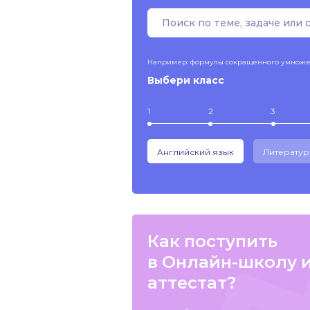
Например: формулы сокращенного умнож
Выбери класс
1
2
3
Английский язык
Литератур
Как поступить
в Онлайн-школу 
аттестат?