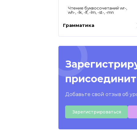
Чтение буквосочетаний wr-,
wh-, -lk, -lf, -lm, -st-, -mn
Грамматика
Зарегистриру
присоединит
Добавьте свой отзыв об ур
Зарегистрироваться