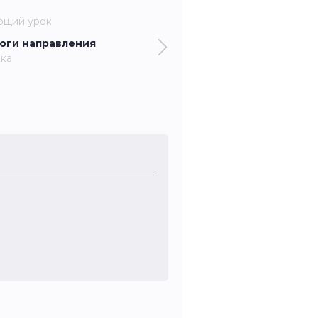
ющий урок
оги направления
ка