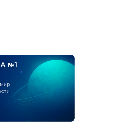
А №1
 мир
ости