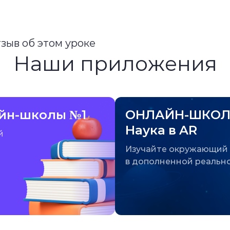
тзыв об этом уроке
Наши приложения
йн-школы №1
ОНЛАЙН-ШКОЛ
Наука в AR
й
Изучайте окружающий
в дополненной реальн