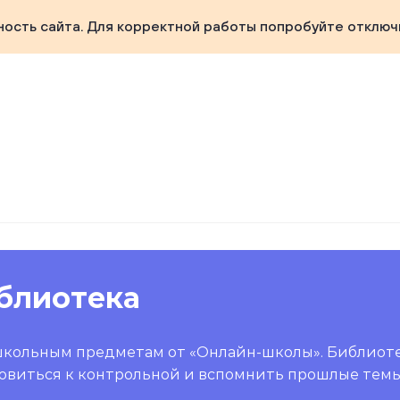
ность сайта. Для корректной работы попробуйте отключ
блиотека
школьным предметам от «Онлайн-школы». Библиот
овиться к контрольной и вспомнить прошлые темы