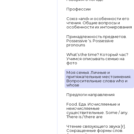
Профессии
Союз «and» и особенности его
чтения. Общие вопросы и
особенности их интонирования
Принадлежность предметов.
Possessive ‘s. Possessive
pronouns
What’s the time? Который час?
Учимся описывать семью на
фото
Моя семья. Личные и
притяжательные местоимения.
Вопросительные слова who и
whose
Предлоги направления
Food. Еда. Исчисляемые и
неисчисляемые
существительные. Some / any.
There is / there are
Чтение связующего звука [r].
Сокращенные формы слов.