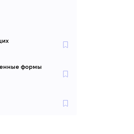
щих
ащенные формы