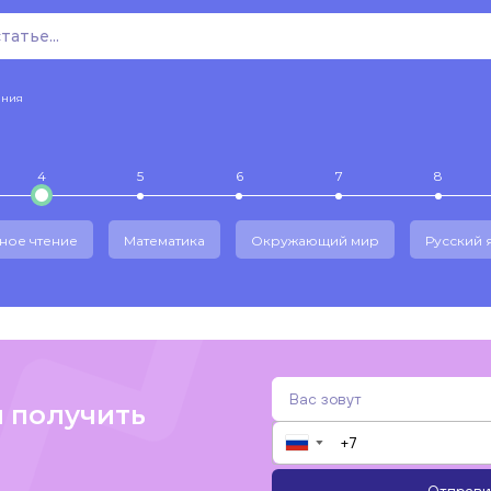
ения
4
5
6
7
8
ное чтение
Математика
Окружающий мир
Русский 
и получить
▼