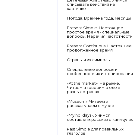
Детеныши животных. Учимся
описывать действия на
картинке
Погода. Времена года, месяцы
Present Simple. Настоящее
простое время - специальные
вопросы. Наречия частотности
Present Continuous. Настоящее
продолженное время
Страны и их символы
Специальные вопросы и
особенности их интонирования
«At the market». На рынке.
Читаем и говорим о еде в
разных странах
«Museum». Читаем и
рассказываем о музее
«My holidays». Учимся
составлять рассказ о каникулах
Past Simple для правильных
глаголов