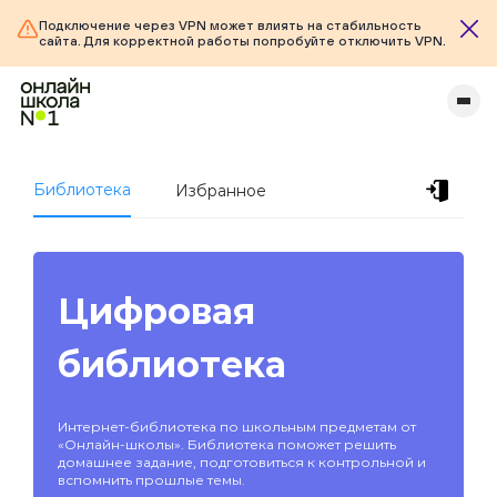
Подключение через VPN может влиять на стабильность
сайта. Для корректной работы попробуйте отключить VPN.
Библиотека
Избранное
Цифровая
библиотека
Интернет-библиотека по школьным предметам от
«Онлайн-школы». Библиотека поможет решить
домашнее задание, подготовиться к контрольной и
вспомнить прошлые темы.