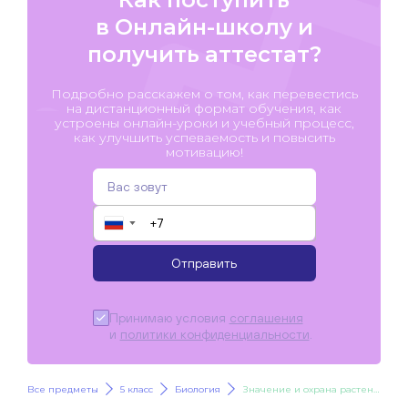
в Онлайн-школу и
получить аттестат?
Подробно расскажем о том, как перевестись
на дистанционный формат обучения, как
устроены онлайн-уроки и учебный процесс,
как улучшить успеваемость и повысить
мотивацию!
▼
Отправить
Принимаю условия
соглашения
и
политики конфиденциальности
.
Все предметы
5 класс
Биология
Значение и охрана растений