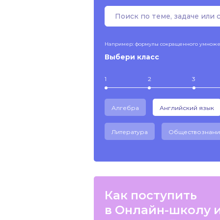
Например: формулы сокращенного умнож
Выбери класс
1
2
3
Алгебра
Английский язык
Литература
Обществознани
Как поступить
в Онлайн-школу 