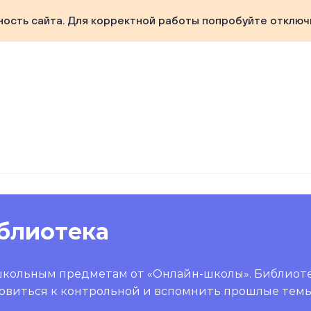
ность сайта. Для корректной работы попробуйте отключ
блиотека
школьным предметам от «Онлайн-школы». Библиот
овиться к контрольной и вспомнить прошлые темы