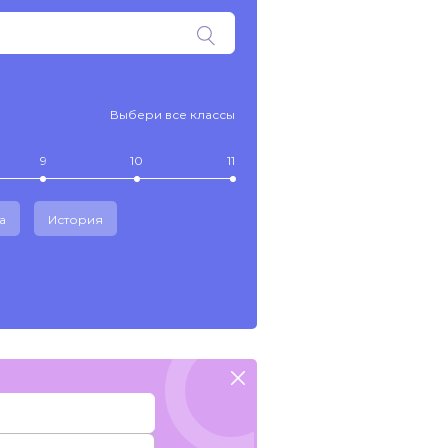
Выбери все классы
9
10
11
а
История