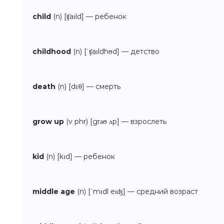
child
(n) [ʧaɪld] — ребенок
childhood
(n) [ˈʧaɪldhʊd] — детство
death
(n) [dɛθ] — смерть
grow up
(v phr) [grəʊ ʌp] — взрослеть
kid
(n) [kɪd] — ребенок
middle age
(n) [ˈmɪdl eɪʤ] — средний возраст