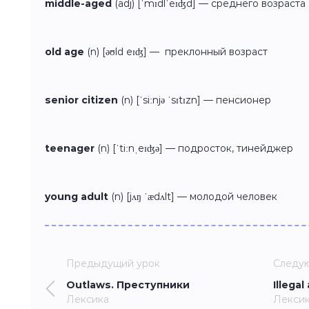
middle-aged
(adj) [ˈmɪdlˈeɪʤd] — среднего возраста
old age
(n) [əʊld eɪʤ] — преклонный возраст
senior citizen
(n) [ˈsiːnjə ˈsɪtɪzn] — пенсионер
teenager
(n) [ˈtiːnˌeɪʤə] — подросток, тинейджер
young adult
(n) [jʌŋ ˈædʌlt] — молодой человек
Предыдущий урок
Следу
Outlaws. Преступники
Illega
Лексика
Лекси