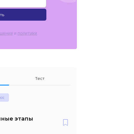
ть
ашения
и
политики
Тест
асс
енные этапы