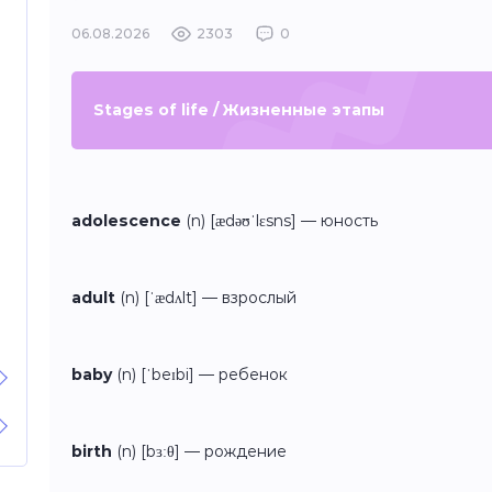
06.08.2026
2303
0
Stages of life / Жизненные этапы
adolescence
(n) [ædəʊˈlɛsns] — юность
adult
(n) [ˈædʌlt] — взрослый
baby
(n) [ˈbeɪbi] — ребенок
birth
(n) [bɜːθ] — рождение