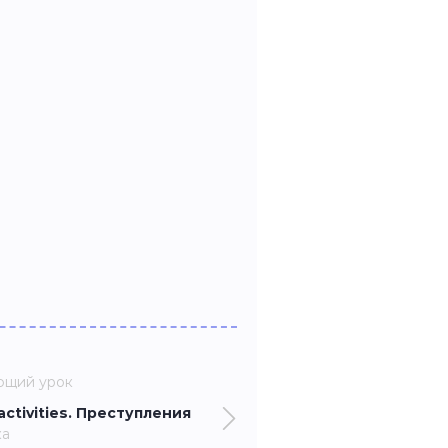
ющий урок
l activities. Преступления
ка