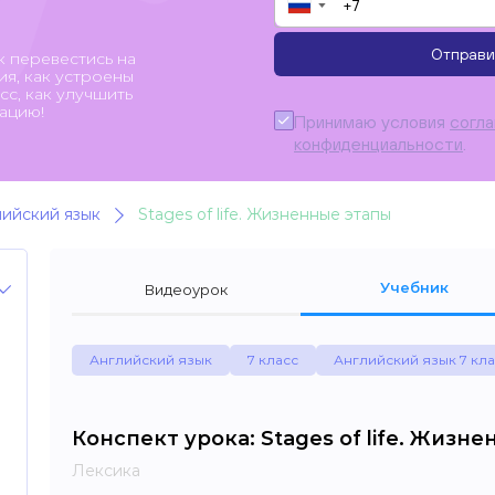
▼
Отправи
к перевестись на
я, как устроены
с, как улучшить
ацию!
Принимаю условия
согл
конфиденциальности
.
лийский язык
Stages of life. Жизненные этапы
Учебник
Видеоурок
Английский язык
7 класс
Английский язык 7 кл
Конспект урока: Stages of life. Жизн
Лексика