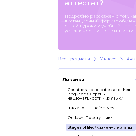
аттестат?
Подробно расскажем о том, ка
дистанционный формат обучени
онлайн-уроки и учебный процес
успеваемость и повысить мотив
Все предметы
7 класс
Анг
Лексика
Countries, nationalities and their
languages. Страны,
национальности и их языки
-ING and -ED adjectives.
Outlaws. Преступники
Stages of life. Жизненные этапы