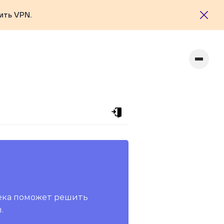
ить VPN.
ека поможет решить
.