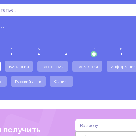
ения
4
5
6
7
8
Биология
География
Геометрия
Информатик
е
Русский язык
Физика
и получить