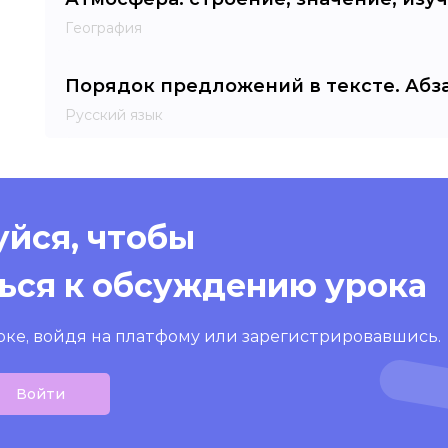
География
Порядок предложений в тексте. Абза
Русский язык
йся, чтобы
ься к обсуждению урока
оке, войдя на платфому или зарегистрировавшись.
Войти