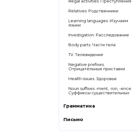
Illegal activities. Преступления
Relatives. Родственники
Learning languages. Изучаем
языки
Investigation. Расследование
Body parts. Части тела
TV. Телевидение
Negative prefixes.
Отрицательные приставки
Health issues. Здоровье
Nоun suffixes -mеnt, -iоn, -еnсе.
Суффиксы существительных
Грамматика
Письмо