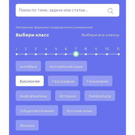
Например: формулы сокращенного умножения
Выбери класс
Выбери все классы
1
2
3
4
5
6
7
8
9
10
11
Алгебра
Английский язык
Биология
География
Геометрия
Информатика
История
Литература
Обществознание
Русский язык
Физика