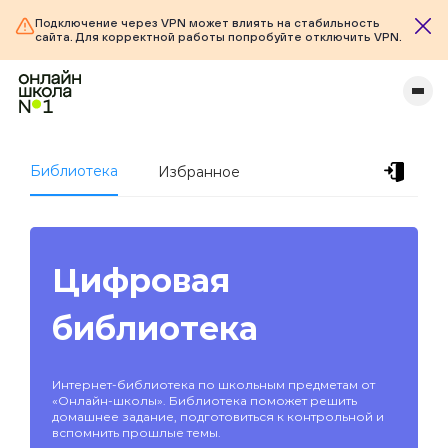
Подключение через VPN может влиять на стабильность
сайта. Для корректной работы попробуйте отключить VPN.
Библиотека
Избранное
Цифровая
библиотека
Интернет-библиотека по школьным предметам от
«Онлайн-школы». Библиотека поможет решить
домашнее задание, подготовиться к контрольной и
вспомнить прошлые темы.