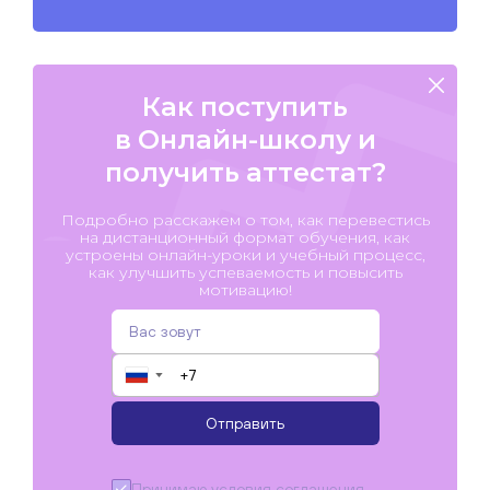
Как поступить
в Онлайн-школу и
получить аттестат?
Подробно расскажем о том, как перевестись
на дистанционный формат обучения, как
устроены онлайн-уроки и учебный процесс,
как улучшить успеваемость и повысить
мотивацию!
▼
Отправить
Принимаю условия
соглашения