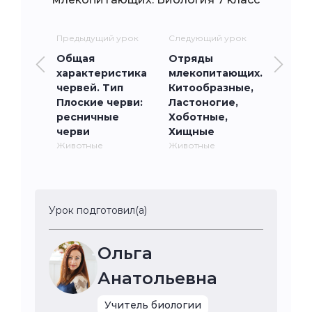
Предыдущий урок
Следующий урок
Общая
Отряды
характеристика
млекопитающих.
червей. Тип
Китообразные,
Плоские черви:
Ластоногие,
ресничные
Хоботные,
черви
Хищные
Животные
Животные
Урок подготовил(а)
Ольга
Анатольевна
Учитель биологии