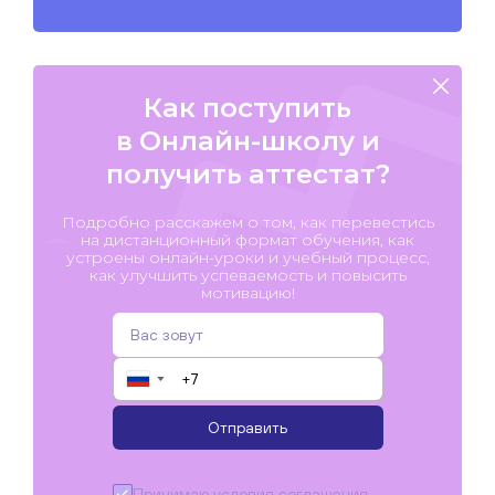
Как поступить
в Онлайн-школу и
получить аттестат?
Подробно расскажем о том, как перевестись
на дистанционный формат обучения, как
устроены онлайн-уроки и учебный процесс,
как улучшить успеваемость и повысить
мотивацию!
▼
Отправить
Принимаю условия
соглашения