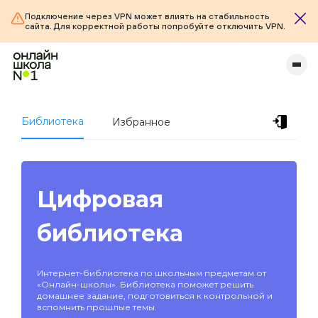
Подключение через VPN может влиять на стабильность
сайта. Для корректной работы попробуйте отключить VPN.
Библиотека
Избранное
Цифровая
библиотека
Интернет-библиотека по школьным предметам от
«Онлайн-школы». Библиотека поможет решить
домашнее задание, подготовиться к контрольной и
вспомнить прошлые темы.