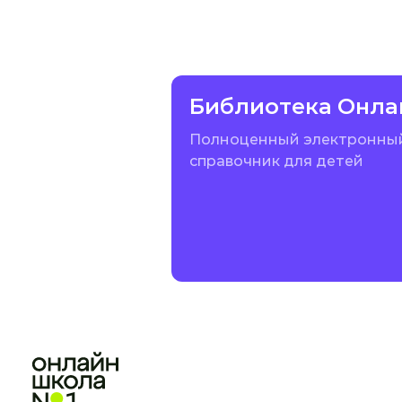
Библиотека Онла
Полноценный электронны
справочник для детей