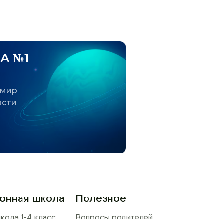
А №1
 мир
ости
онная школа
Полезное
кола 1-4 класс
Вопросы родителей