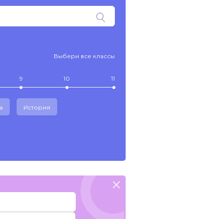
Выбери все классы
9
10
11
а
История