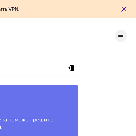
ить VPN.
ека поможет решить
.