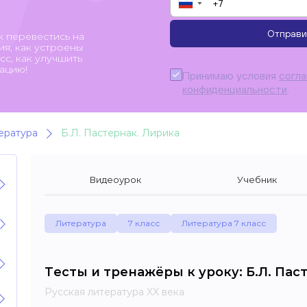
▼
Отправи
к перевестись на
я, как устроены
с, как улучшить
ацию!
Принимаю условия
согл
конфиденциальности
.
ература
Б.Л. Пастернак. Лирика
Видеоурок
Учебник
Литература
7 класс
Литература 7 класс
Тесты и тренажёры к уроку: Б.Л. Пас
Русская литература XX века