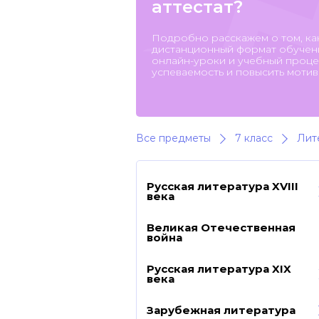
аттестат?
Подробно расскажем о том, ка
дистанционный формат обучени
онлайн-уроки и учебный процес
успеваемость и повысить мотив
Все предметы
7 класс
Лит
Русская литература XVIII
века
Великая Отечественная
война
Русская литература XIX
века
Зарубежная литература