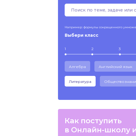
Например: формулы сокращенного умнож
Выбери класс
1
2
3
Алгебра
Английский язык
Литература
Обществознани
Как поступить
в Онлайн-школу 