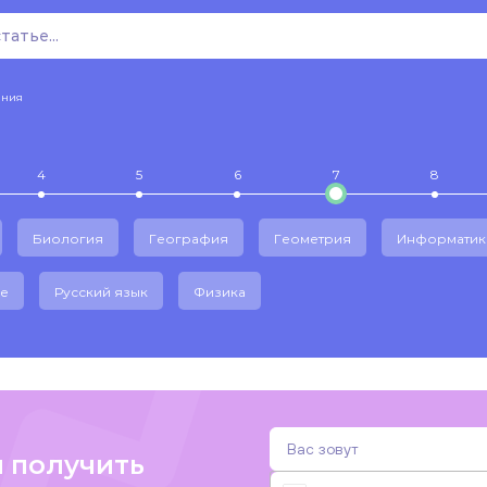
ения
4
5
6
7
8
Биология
География
Геометрия
Информатик
е
Русский язык
Физика
и получить