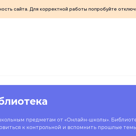
ность сайта. Для корректной работы попробуйте отключ
блиотека
школьным предметам от «Онлайн-школы». Библиот
овиться к контрольной и вспомнить прошлые темы