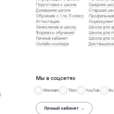
Подготовка к школе
Средняя шко
Домашняя школа
Старшая шко
Обучение с 1 по 11 класс
Профильные
Аттестация
Хоумскулинг
Зачисление в школу
Школа для а
Форматы обучения
Школа для п
Личный кабинет
Школа для 
Онлайн-колледж
Дистанционн
Мы в соцсетях
VKontakte
Tiktok
YouTube
Ru
Личный кабинет →