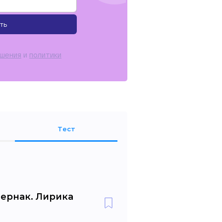
ть
ашения
и
политики
Тест
тернак. Лирика