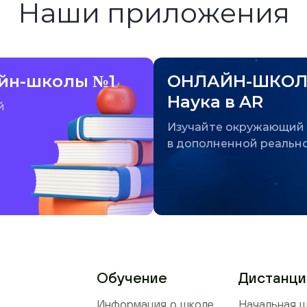
Наши приложения
йн-школы №1
ОНЛАЙН-ШКОЛ
Наука в AR
й
Изучайте окружающий
в дополненной реальн
Обучение
Дистанци
Информация о школе
Начальная ш