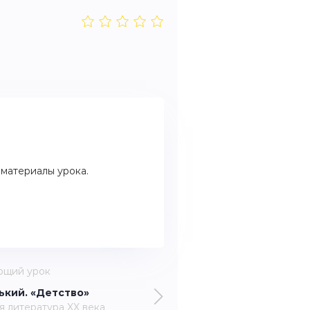
материалы урока.
ющий урок
ький. «Детство»
я литература XX века