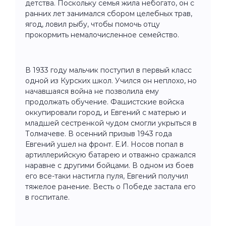
детства. Поскольку семья жила небогато, он с
ранних лет занимался сбором целебных трав,
ягод, ловил рыбу, чтобы помочь отцу
прокормить немалочисленное семейство.
В 1933 году мальчик поступил в первый класс
одной из Курских школ. Учился он неплохо, но
начавшаяся война не позволила ему
продолжать обучение. Фашистские войска
оккупировали город, и Евгений с матерью и
младшей сестренкой чудом смогли укрыться в
Толмачеве. В осенний призыв 1943 года
Евгений ушел на фронт. Е.И. Носов попал в
артиллерийскую батарею и отважно сражался
наравне с другими бойцами. В одном из боев
его все-таки настигла пуля, Евгений получил
тяжелое ранение. Весть о Победе застала его
в госпитале.