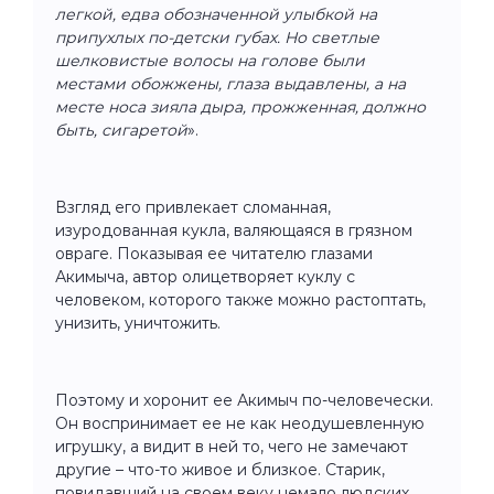
легкой, едва обозначенной улыбкой на
припухлых по-детски губах. Но светлые
шелковистые волосы на голове были
местами обожжены, глаза выдавлены, а на
месте носа зияла дыра, прожженная, должно
быть, сигаретой
».
Взгляд его привлекает сломанная,
изуродованная кукла, валяющаяся в грязном
овраге. Показывая ее читателю глазами
Акимыча, автор олицетворяет куклу с
человеком, которого также можно растоптать,
унизить, уничтожить.
Поэтому и хоронит ее Акимыч по-человечески.
Он воспринимает ее не как неодушевленную
игрушку, а видит в ней то, чего не замечают
другие – что-то живое и близкое. Старик,
повидавший на своем веку немало людских