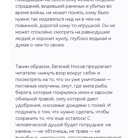
страданий, видевший раненых и убитых во
время войны, не может понять, кому было
нужно так издеваться над ни в чем не
повинной, дорогой кому-то игрушкой. Он не
может спокойно смотреть на равнодушие
людей, и хоронит куклу, глубоко вздыхая и
думая о чем-то своем.
Таким образом, Евгений Носов предлагает
читателю «кинуть взор вокруг себя» и
посмотреть на то, что он уже уничтожил —
песчаные излучины, омут, где жила рыба,
берега, которые покрылись илом и заросли
обильной травой, силу которой дают
удобрения, сносимые дождями с полей. И
подумать о том, что нужно сделать, чтобы
сохранить то, что еще осталось! С
человеческой душой будет потруднее: не
камень — не обточишь, не трава — не
вырубишь, жестокость, отсутствие милосердия,