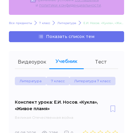
и
политики конфиденциальности
.
Все предметы
7 класс
Литература
Е.И. Носов. «Кукла», «Живое пламя»
Показать список тем
Учебник
Видеоурок
Тест
Литература
7 класс
Литература 7 класс
Конспект урока: Е.И. Носов. «Кукла»,
«Живое пламя»
Великая Отечественная война
05.08.2026
2296
0