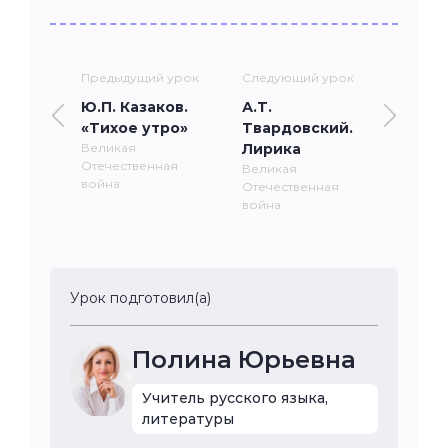
Предыдущий урок
Следующий урок
Ю.П. Казаков.
А.Т.
«Тихое утро»
Твардовский.
Великая
Лирика
Отечественная
Великая
война
Отечественная
война
Урок подготовил(а)
Полина Юрьевна
Учитель русского языка,
литературы