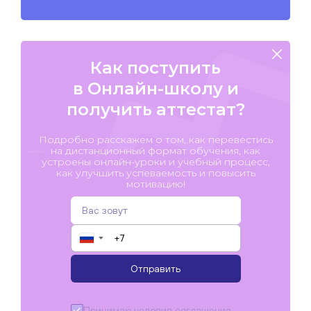
Как поступить
в Онлайн-школу и
получить аттестат?
Подробно расскажем о том, как перевестись
на дистанционный формат обучения, как
устроены онлайн-уроки и учебный процесс,
как улучшить успеваемость и повысить
мотивацию!
▼
Отправить
Принимаю условия
соглашения