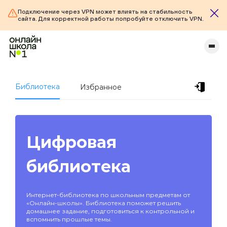
Подключение через VPN может влиять на стабильность
сайта. Для корректной работы попробуйте отключить VPN.
Библиотека
Избранное
Цифровая
библиотека
Интернет-библиотека по школьным предметам от
«Онлайн-школы». Библиотека поможет решить
домашнее задание, подготовиться к контрольной и
вспомнить прошлые темы.