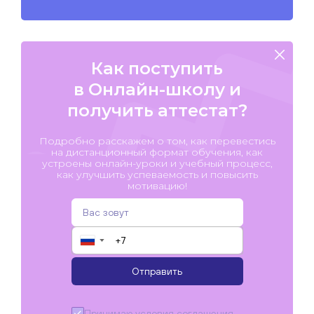
Как поступить
в Онлайн-школу и
получить аттестат?
Подробно расскажем о том, как перевестись
на дистанционный формат обучения, как
устроены онлайн-уроки и учебный процесс,
как улучшить успеваемость и повысить
мотивацию!
▼
Отправить
Принимаю условия
соглашения