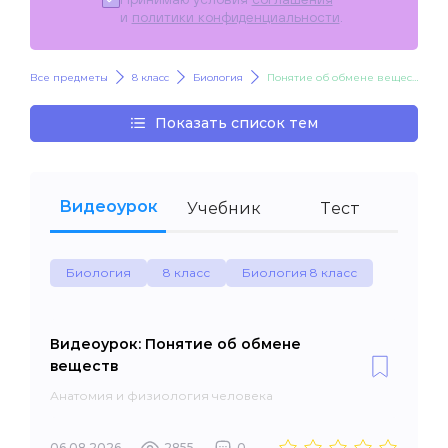
и
политики конфиденциальности
.
Все предметы
8 класс
Биология
Понятие об обмене веществ
Показать список тем
Видеоурок
Учебник
Тест
Биология
8 класс
Биология 8 класс
Видеоурок: Понятие об обмене
веществ
Анатомия и физиология человека
06.08.2026
2855
0