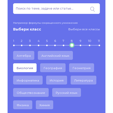
Например: формулы сокращенного умножения
Выбери класс
Выбери все классы
1
2
3
4
5
6
7
8
9
10
11
Алгебра
Английский язык
Биология
География
Геометрия
Информатика
История
Литература
Обществознание
Русский язык
Физика
Химия