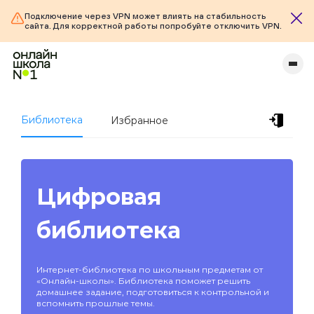
Подключение через VPN может влиять на стабильность
сайта. Для корректной работы попробуйте отключить VPN.
Библиотека
Избранное
Цифровая
библиотека
Интернет-библиотека по школьным предметам от
«Онлайн-школы». Библиотека поможет решить
домашнее задание, подготовиться к контрольной и
вспомнить прошлые темы.