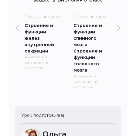
Предыдущий урок
Следующий урок
Строение и
Строение и
функции
функции
желез
спинного
внутренней
мозга.
секреции
Строение и
Анатомия и
функции
физиология
головного
человека
мозга
Анатомия и
физиология
человека
Урок подготовил(а)
Ольга