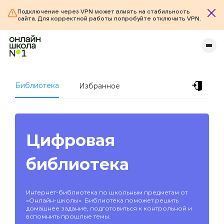
Подключение через VPN может влиять на стабильность
сайта. Для корректной работы попробуйте отключить VPN.
Библиотека
Избранное
Цифровая
библиотека
Интернет-библиотека по школьным предметам от
«Онлайн-школы». Библиотека поможет решить
домашнее задание, подготовиться к контрольной и
вспомнить прошлые темы.