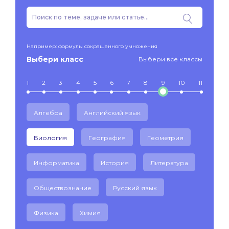
Например: формулы сокращенного умножения
Выбери класс
Выбери все классы
1
2
3
4
5
6
7
8
9
10
11
Алгебра
Английский язык
Биология
География
Геометрия
Информатика
История
Литература
Обществознание
Русский язык
Физика
Химия