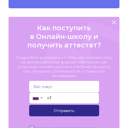
Как поступить
в Онлайн-школу и
получить аттестат?
Подробно расскажем о том, как перевестись
на дистанционный формат обучения, как
устроены онлайн-уроки и учебный процесс,
как улучшить успеваемость и повысить
мотивацию!
▼
Отправить
Принимаю условия
соглашения