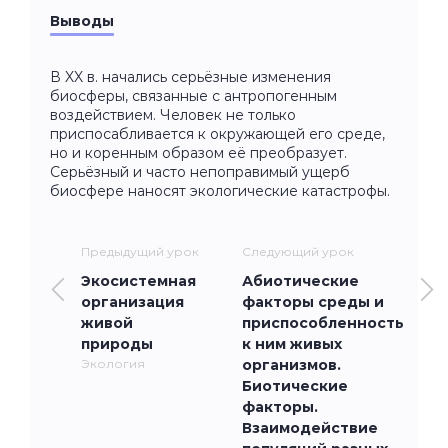
Выводы
В XX в. начались серьёзные изменения
биосферы, связанные с антропогенным
воздействием. Человек не только
приспосабливается к окружающей его среде,
но и коренным образом её преобразует.
Серьёзный и часто непоправимый ущерб
биосфере наносят экологические катастрофы.
Предыдущий урок
Следующий урок
Экосистемная
Абиотические
организация
факторы среды и
живой
приспособленность
природы
к ним живых
Экология
организмов.
Биотические
факторы.
Взаимодействие