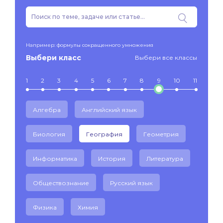
Например: формулы сокращенного умножения
Выбери класс
Выбери все классы
1
2
3
4
5
6
7
8
9
10
11
Алгебра
Английский язык
Биология
География
Геометрия
Информатика
История
Литература
Обществознание
Русский язык
Физика
Химия