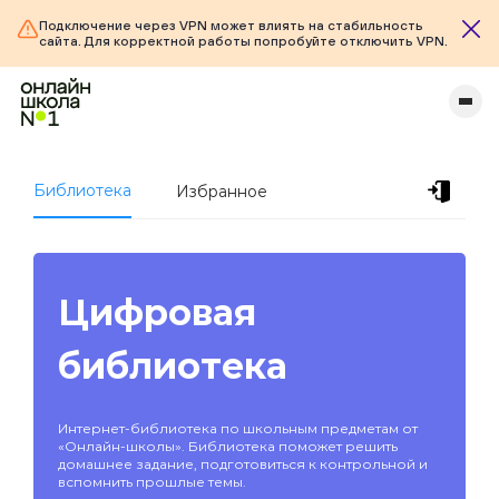
Подключение через VPN может влиять на стабильность
сайта. Для корректной работы попробуйте отключить VPN.
Библиотека
Избранное
Цифровая
библиотека
Интернет-библиотека по школьным предметам от
«Онлайн-школы». Библиотека поможет решить
домашнее задание, подготовиться к контрольной и
вспомнить прошлые темы.