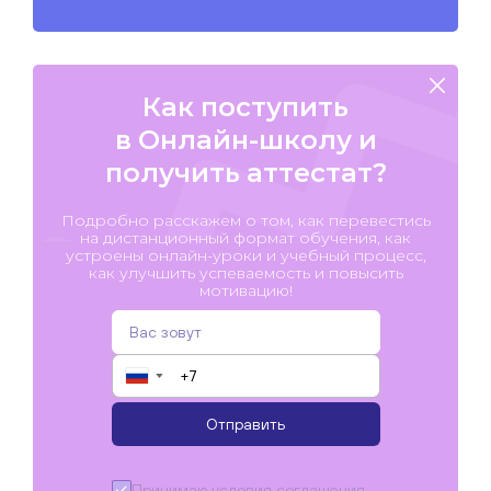
Как поступить
в Онлайн-школу и
получить аттестат?
Подробно расскажем о том, как перевестись
на дистанционный формат обучения, как
устроены онлайн-уроки и учебный процесс,
как улучшить успеваемость и повысить
мотивацию!
▼
Отправить
Принимаю условия
соглашения