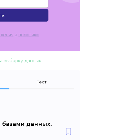
ть
ашения
и
политики
на выборку данных
Тест
 базами данных.