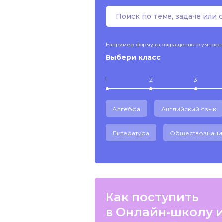
Например: формулы сокращенного умнож
Выбери класс
1
2
3
Алгебра
Английский язык
Литература
Обществознани
Как поступить
в Онлайн-школу 