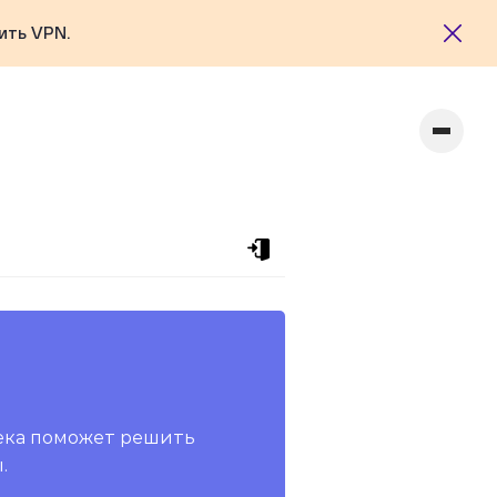
ить VPN.
ека поможет решить
.