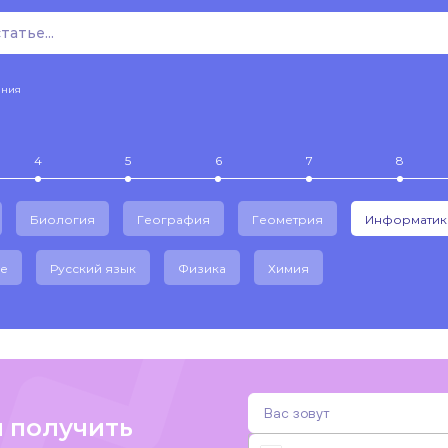
ения
4
5
6
7
8
Биология
География
Геометрия
Информатик
е
Русский язык
Физика
Химия
и получить