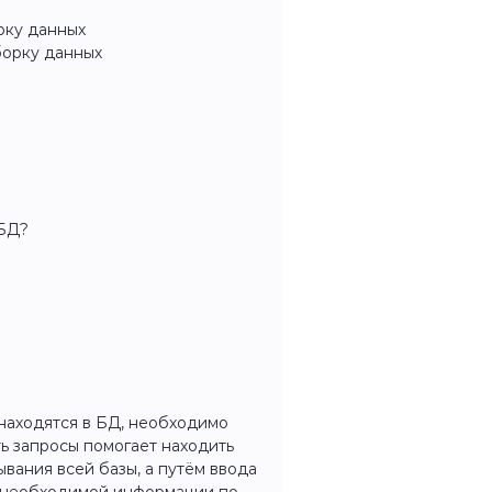
рку данных
борку данных
УБД?
находятся в БД, необходимо
ь запросы помогает находить
вания всей базы, а путём ввода