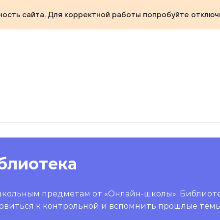
ность сайта. Для корректной работы попробуйте отключ
блиотека
школьным предметам от «Онлайн-школы». Библиот
овиться к контрольной и вспомнить прошлые темы