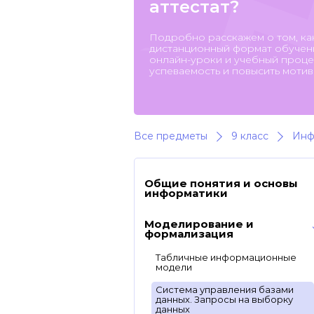
аттестат?
Подробно расскажем о том, ка
дистанционный формат обучени
онлайн-уроки и учебный процес
успеваемость и повысить мотив
Все предметы
9 класс
Инф
Общие понятия и основы
информатики
Моделирование и
формализация
Табличные информационные
модели
Система управления базами
данных. Запросы на выборку
данных