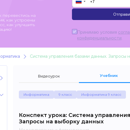
▼
Отправи
к перевестись на
я, как устроены
с, как улучшить
ацию!
Принимаю условия
согл
конфиденциальности
.
орматика
Система управления базами данных. Запросы 
Учебник
Видеоурок
Информатика
9 класс
Информатика 9 класс
Конспект урока: Система управления
Запросы на выборку данных