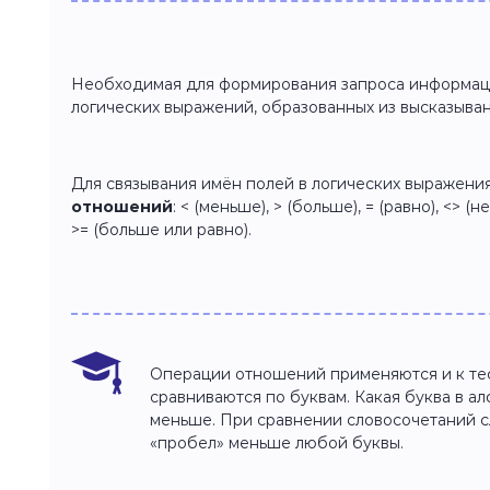
Необходимая для формирования запроса информаци
логических выражений, образованных из высказыван
Для связывания имён полей в логических выражени
отношений
: < (меньше), > (больше), = (равно), <> (
>= (больше или равно).
Операции отношений применяются и к тес
сравниваются по буквам. Какая буква в ал
меньше. При сравнении словосочетаний с
«пробел» меньше любой буквы.