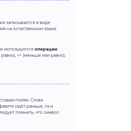
я записывается в виде
ий на естественном языке.
ях используются
операции
не равно), <= (меньше или равно),
товым полям. Слова
фавите идёт раньше, та и
ледует помнить, что символ