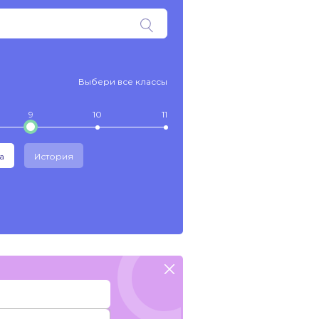
Выбери все классы
9
10
11
а
История