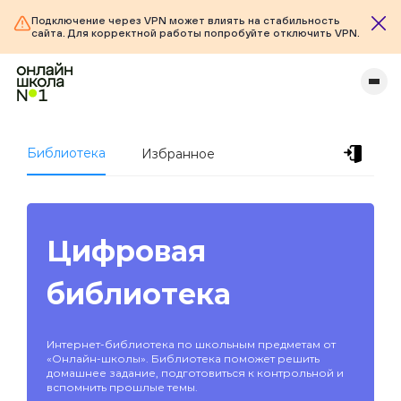
Подключение через VPN может влиять на стабильность
сайта. Для корректной работы попробуйте отключить VPN.
Библиотека
Избранное
Цифровая
библиотека
Интернет-библиотека по школьным предметам от
«Онлайн-школы». Библиотека поможет решить
домашнее задание, подготовиться к контрольной и
вспомнить прошлые темы.