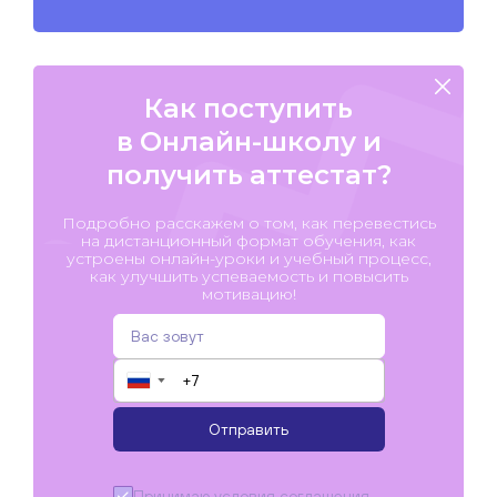
Как поступить
в Онлайн-школу и
получить аттестат?
Подробно расскажем о том, как перевестись
на дистанционный формат обучения, как
устроены онлайн-уроки и учебный процесс,
как улучшить успеваемость и повысить
мотивацию!
▼
Отправить
Принимаю условия
соглашения