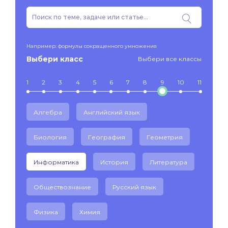
Например: формулы сокращенного умножения
Выбери класс
Выбери все классы
1
2
3
4
5
6
7
8
9
10
11
Алгебра
Английский язык
Биология
География
Геометрия
Информатика
История
Литература
Обществознание
Русский язык
Физика
Химия