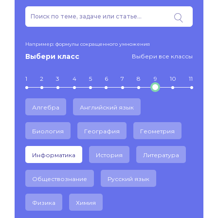
Например: формулы сокращенного умножения
Выбери класс
Выбери все классы
1
2
3
4
5
6
7
8
9
10
11
Алгебра
Английский язык
Биология
География
Геометрия
Информатика
История
Литература
Обществознание
Русский язык
Физика
Химия