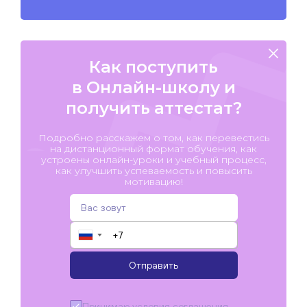
Как поступить
в Онлайн-школу и
получить аттестат?
Подробно расскажем о том, как перевестись
на дистанционный формат обучения, как
устроены онлайн-уроки и учебный процесс,
как улучшить успеваемость и повысить
мотивацию!
▼
Отправить
Принимаю условия
соглашения