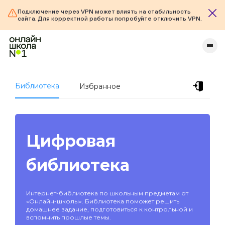
Подключение через VPN может влиять на стабильность
сайта. Для корректной работы попробуйте отключить VPN.
Библиотека
Избранное
Цифровая
библиотека
Интернет-библиотека по школьным предметам от
«Онлайн-школы». Библиотека поможет решить
домашнее задание, подготовиться к контрольной и
вспомнить прошлые темы.