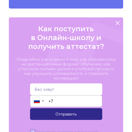
Как поступить
в Онлайн-школу и
получить аттестат?
Подробно расскажем о том, как перевестись
на дистанционный формат обучения, как
устроены онлайн-уроки и учебный процесс,
как улучшить успеваемость и повысить
мотивацию!
▼
Отправить
Принимаю условия
соглашения