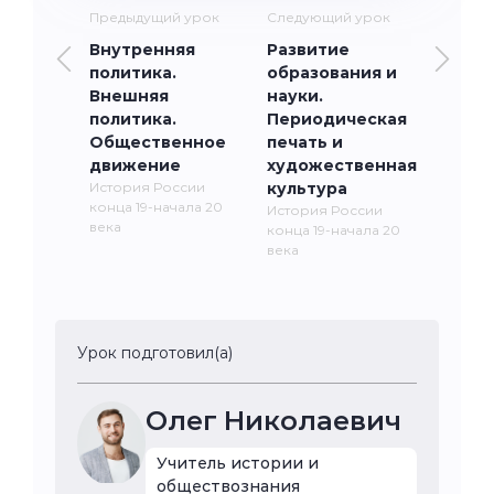
Предыдущий урок
Следующий урок
Внутренняя
Развитие
политика.
образования и
Внешняя
науки.
политика.
Периодическая
Общественное
печать и
движение
художественная
История России
культура
конца 19-начала 20
История России
века
конца 19-начала 20
века
Урок подготовил(а)
Олег Николаевич
Учитель истории и
обществознания