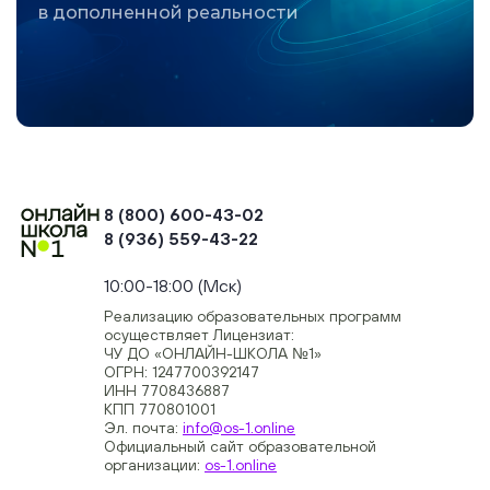
в дополненной реальности
8 (800) 600-43-02
8 (936) 559-43-22
+74954451700, +74950040190
10:00-18:00 (Мск)
Реализацию образовательных программ
осуществляет Лицензиат:
ЧУ ДО «ОНЛАЙН-ШКОЛА №1»
ОГРН: 1247700392147
ИНН 7708436887
КПП 770801001
Эл. почта:
info@os-1.online
Официальный сайт образовательной
организации:
os-1.online