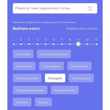
Например: формулы сокращенного умножения
Выбери класс
Выбери все классы
1
2
3
4
5
6
7
8
9
10
11
Алгебра
Английский язык
Биология
География
Геометрия
Информатика
История
Литература
Обществознание
Русский язык
Физика
Химия