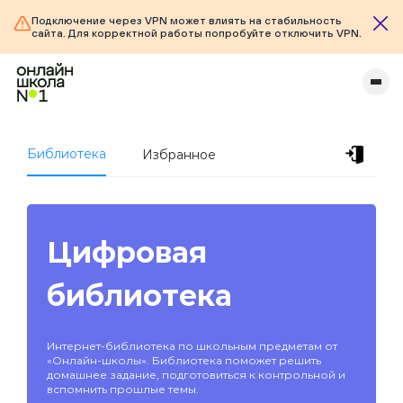
Подключение через VPN может влиять на стабильность
сайта. Для корректной работы попробуйте отключить VPN.
Библиотека
Избранное
Цифровая
библиотека
Интернет-библиотека по школьным предметам от
«Онлайн-школы». Библиотека поможет решить
домашнее задание, подготовиться к контрольной и
вспомнить прошлые темы.