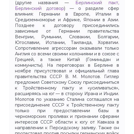
(другие названия —
Берлинский пакт,
Берлинский договор
) — о разделе сфер
влияния: Германии в Европе, Италии в
Средиземноморье и Африке, Японии в Азии.
Позднее к договору присоединились
зависимые от Германии правительства
Венгрии, Румынии, Словакии, Болгарии,
Югославии, Испании, Таиланда, Хорватии.
Сопротивление агрессорам оказывали только
Англия со всеми своими колониями и в союзе с
Грецией, а также Китай (Гоминьдан и
коммунисты). На переговорах в Берлине в
ноябре присутствовал и официальный глава
правительства СССР В. М. Молотов. Гитлер
предложил Советскому Союзу присоединиться
к Тройственному пакту и «усиливаться»,
расширяясь на юг — в сторону Ирана и Индии.
Молотов по указанию Сталина соглашался на
присоединение СССР к Тройственному пакту
только при предоставлении базы в
черноморских проливах и признании сферами
интересов СССР области к югу от Кавказа в
направлении к Персидскому заливу. Также он
протестовал против посылки германских войск