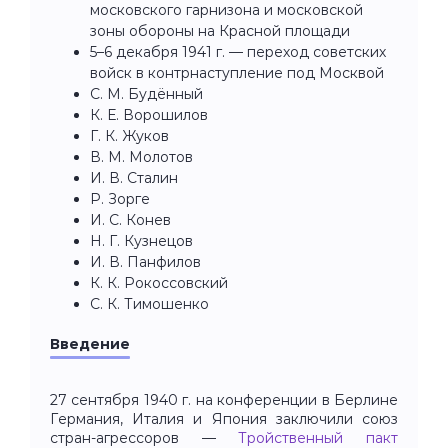
московского гарнизона и московской
зоны обороны на Красной площади
5–6 декабря 1941 г. — переход советских
войск в контрнаступление под Москвой
С. М. Будённый
К. Е. Ворошилов
Г. К. Жуков
В. М. Молотов
И. В. Сталин
Р. Зорге
И. С. Конев
Н. Г. Кузнецов
И. В. Панфилов
К. К. Рокоссовский
С. К. Тимошенко
Введение
27 сентября 1940 г. на конференции в Берлине
Германия, Италия и Япония заключили союз
стран-агрессоров —
Тройственный пакт