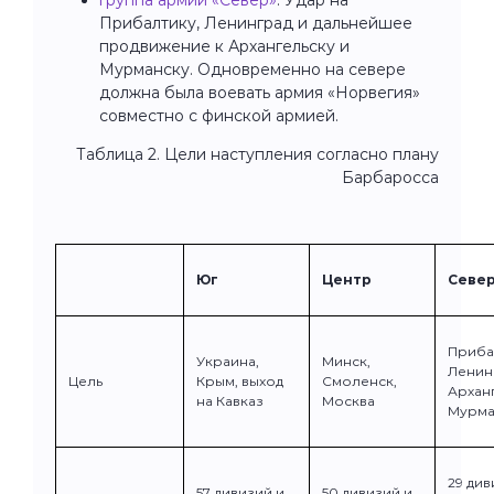
Прибалтику, Ленинград и дальнейшее
продвижение к Архангельску и
Мурманску. Одновременно на севере
должна была воевать армия «Норвегия»
совместно с финской армией.
Таблица 2. Цели наступления согласно плану
Барбаросса
Юг
Центр
Севе
Приба
Украина,
Минск,
Ленин
Цель
Крым, выход
Смоленск,
Арханг
на Кавказ
Москва
Мурма
29 див
57 дивизий и
50 дивизий и