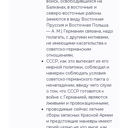
войск, освободившихся на
Балканах, в восточные и
северо-восточные районы
(имеются в виду Восточная
Пруссия и Восточная Польша.
— A. M.) Германии связана, надо
полагать, с другими мотивами,
не имеющими касательства к
советско-германским
отношениям;
СССР, как это вытекает из его
мирной политики, соблюдал и
намерен соблюдать условия
советско-германского пакта о
ненападении, ввиду чего слухи
о том, что СССР готовится к
войне с Германией, являются
лживыми и провокационными;
проводимые сейчас летние
сборы запасных Красной Армии
и предстоящие маневры имеют
своей целью не что иное, как