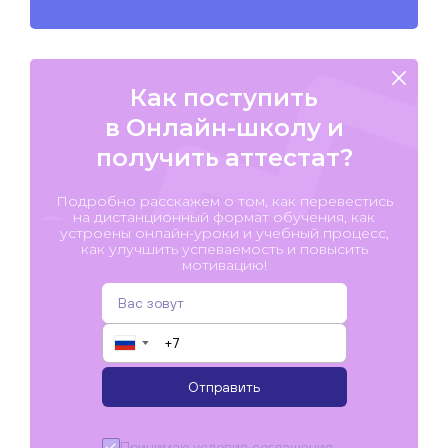
Как поступить
в Онлайн-школу и
получить аттестат?
Подробно расскажем о том, как перевестись
на дистанционный формат обучения, как
устроены онлайн-уроки и учебный процесс,
как улучшить успеваемость и повысить
мотивацию!
▼
Отправить
Принимаю условия
соглашения