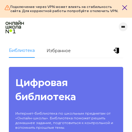
Подключение через VPN может влиять на стабильность
сайта. Для корректной работы попробуйте отключить VPN.
Библиотека
Избранное
Цифровая
библиотека
Интернет-библиотека по школьным предметам от
«Онлайн-школы». Библиотека поможет решить
домашнее задание, подготовиться к контрольной и
вспомнить прошлые темы.