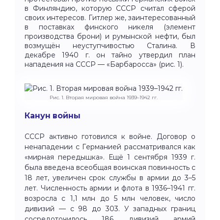
в Финляндию, которую СССР считал сферой
своих интересов. Гитлер же, заинтересованный
в поставках финского никеля (элемент
производства брони) и румынской нефти, был
возмущён неуступчивостью Сталина. В
декабре 1940 г. он тайно утвердил план
нападения на СССР — «Барбаросса» (рис. 1).
Рис. 1. Вторая мировая война 1939–1942 гг.
Канун войны
СССР активно готовился к войне. Договор о
ненападении с Германией рассматривался как
«мирная передышка». Ещё 1 сентября 1939 г.
была введена всеобщая воинская повинность с
18 лет, увеличен срок службы в армии до 3–5
лет. Численность армии и флота в 1936–1941 гг.
возросла с 1,1 млн до 5 млн человек, число
дивизий — с 98 до 303. У западных границ
сосредоточилось 186 дивизий армий