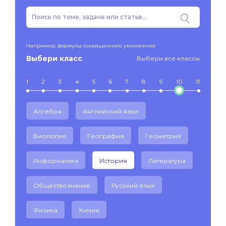
Например: формулы сокращенного умножения
Выбери класс
Выбери все классы
1
2
3
4
5
6
7
8
9
10
11
Алгебра
Английский язык
Биология
География
Геометрия
Информатика
История
Литература
Обществознание
Русский язык
Физика
Химия