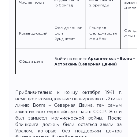
Численность
армия
13 бригад
2 бригады
«Норв
Фельдмаршал
Генерал-
Фельд
Командующий
фон
фельдмаршал
фон Л
Рундштедт
фон Бок
Выйти на линию:
Архангельск – Волга –
Общая цель
Астрахань (Северная Двина)
Приблизительно к концу октября 1941 г.
немецкое командование планировало выйти на
линию Волга – Северная Двина, тем самым
захватив всю европейскую часть СССР. Это и
был замысел молниеносной войны. После
блицкрига должны были остаться земли за
Уралом, которые без поддержки центра