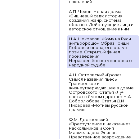
поколений
А.П. Чехов. Новая драма.
«Вишневый сад»: история
создания, жанр, система
образов. Действующие лица и
авторское отношение к ним
Н.А. Некрасов. «Кому на Руси
жить хорошо». Образ Гриши
Добросклонова, его роль в
поэме. Открытый финал
произведения.
Неразрешённость вопроса о
народной судьбе
А.Н. Островский «Гроза».
Смысл названия пьесы.
Трагическое и
жизнеутверждающее в драме
Островского. Статья «Луч
света в тёмном царстве» Н.А.
Добролюбова. Статья Д.И.
Писарева «Мотивы русской
драмы»
Ф.М. Достоевский.
«Преступление и наказание».
Раскольников и Соня
Мармеладова. Эпилог.
Нравственное возрождение