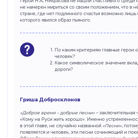
Герои Н.А, Некрасова не нашли счастливого среди н
не намерен мириться со своим положением, что в нё
стране, где нет подлинного счастья возможно лишь
которого явился образ пьяного.
По каким критериям главные герои 
человек?
Какое символическое значение вклад
дороги?
Гриша Добросклонов
«Доброе время – добрые песни»
– заключительная 
«Кому на Руси жить хорошо». Именно устремленнос
в этой главе, не случайно названной
«Песни»
, потом
появляется и человек, эти песни сочиняющий и по