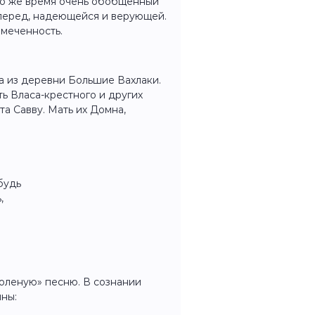
то же время очень обобщенный
вперед, надеющейся и верующей.
амеченность.
а из деревни Большие Вахлаки.
ь Власа-крестного и других
та Савву. Мать их Домна,
будь
,
Соленую» песню. В сознании
ны: