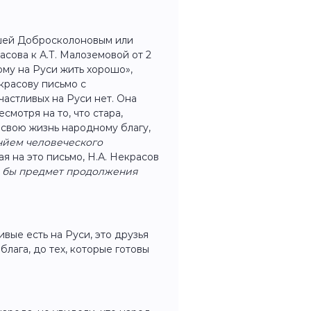
ишей Добросколоновым или
асова к А.Т. Малоземовой от 2
ому на Руси жить хорошо»,
красову письмо с
частливых на Руси нет. Она
смотря на то, что стара,
а свою жизнь народному благу,
нйем человеческого
я на это письмо, Н.А. Некрасов
ло бы предмет продолжения
вые есть на Руси, это друзья
блага, до тех, которые готовы