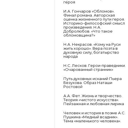
героя
И.А. Гончаров «Обломов».
Финал романа. Авторская
оценка жизненного пути героя.
Историко-философский смысл
произведения. Н.А.
Добролюбов. «Что такое
обломовщина?»
Н.А. Некрасов. «Кому на Руси
жить хорошо». Вера поэта в
духовную силу, богатырство
народа
Н.С. Лесков. Герои-праведники.
«Очарованный странник»
Путь духовных исканий Пьера
Безухова. Образ Наташи
Ростовой
А.А. Фет. Жизнь и творчество.
Теория «чистого искусства».
Пейзажная и любовная лирика
Человек и история в поэме А.С.
Пушкина «Медный всадник».
Тема «маленького человека».