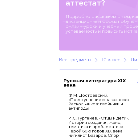
аттестат?
Подробно расскажем о том, ка
дистанционный формат обучени
онлайн-уроки и учебный процес
успеваемость и повысить мотив
Все предметы
10 класс
Ли
Русская литература XIX
века
Ф.М. Достоевский.
«Преступление и наказание».
Раскольников: двойники и
антиподы
И.С. Тургенев. «Отцы и дети».
История создания, жанр,
тематика и проблематика.
Герой 60-х годов XIX века
нигилист Базаров. Спор