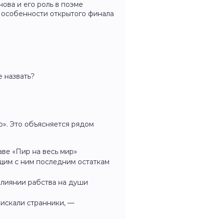
ва и его роль в поэме
 особенности открытого финала
 назвать?
р». Это объясняется рядом
аве «Пир на весь мир»
щим с ним последним остаткам
влиянии рабства на души
о искали странники, —