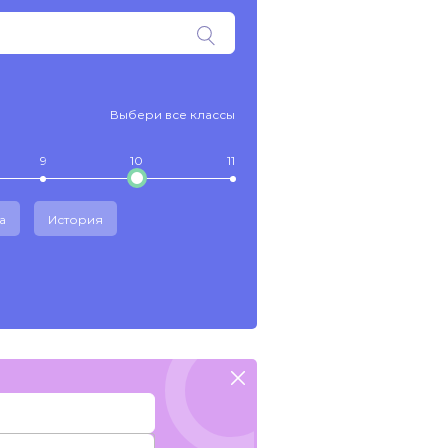
Выбери все классы
9
10
11
а
История