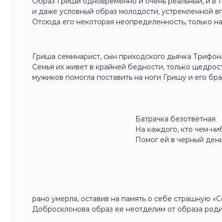
Образ Гриши одновременно и очень реальный, и в 
и даже условный образ молодости, устремленной 
Отсюда его некоторая неопределенность, только н
Гриша семинарист, сын приходского дьячка Трифон
Семья их живет в крайней бедности, только щедрост
мужиков помогла поставить на ноги Гришу и его бра
Батрачка безответная
На каждого, кто чем-ни
Помог ей в черный день
рано умерла, оставив на память о себе страшную «
Добросклонова образ ее неотделим от образа роди