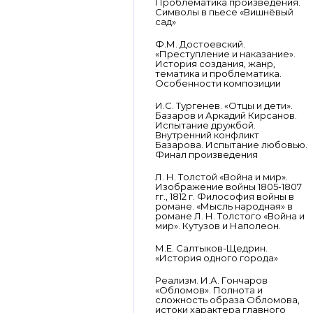
Проблематика произведения.
Символы в пьесе «Вишнёвый
сад»
Ф.М. Достоевский.
«Преступление и наказание».
История создания, жанр,
тематика и проблематика.
Особенности композиции
И.С. Тургенев. «Отцы и дети».
Базаров и Аркадий Кирсанов.
Испытание дружбой.
Внутренний конфликт
Базарова. Испытание любовью.
Финал произведения
Л. Н. Толстой «Война и мир».
Изображение войны 1805-1807
гг., 1812 г. Философия войны в
романе. «Мысль народная» в
романе Л. Н. Толстого «Война и
мир». Кутузов и Наполеон.
М.Е. Салтыков-Щедрин.
«История одного города»
Реализм. И.А. Гончаров
«Обломов». Полнота и
сложность образа Обломова,
истоки характера главного