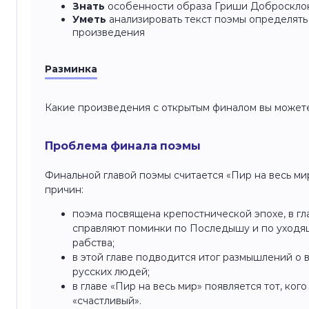
Знать
особенности образа Гриши Добросклоно
Уметь
анализировать текст поэмы определять
произведения
Разминка
Какие произведения с открытым финалом вы можете
Проблема финала поэмы
Финальной главой поэмы считается «Пир на весь ми
причин:
поэма посвящена крепостнической эпохе, в гл
справляют поминки по Последышу и по уходя
рабства;
в этой главе подводится итог размышлений о 
русских людей;
в главе «Пир на весь мир» появляется тот, ког
«счастливый».