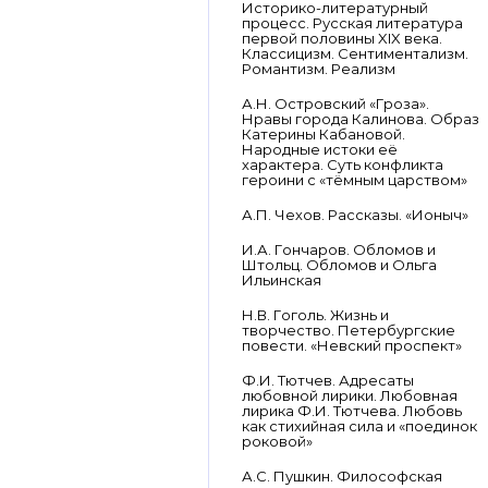
Историко-литературный
процесс. Русская литература
первой половины XIX века.
Классицизм. Сентиментализм.
Романтизм. Реализм
А.Н. Островский «Гроза».
Нравы города Калинова. Образ
Катерины Кабановой.
Народные истоки её
характера. Суть конфликта
героини с «тёмным царством»
А.П. Чехов. Рассказы. «Ионыч»
И.А. Гончаров. Обломов и
Штольц. Обломов и Ольга
Ильинская
Н.В. Гоголь. Жизнь и
творчество. Петербургские
повести. «Невский проспект»
Ф.И. Тютчев. Адресаты
любовной лирики. Любовная
лирика Ф.И. Тютчева. Любовь
как стихийная сила и «поединок
роковой»
А.С. Пушкин. Философская