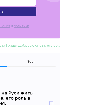
ть
ашения
и
политики
Н.А. Некрасов. «Кому на Руси жить хорошо». Образ Гриши Добросклонова, его роль в поэме. Открытый финал произведения. Неразрешённость вопроса о народной судьбе
Тест
у на Руси жить
, его роль в
ия.