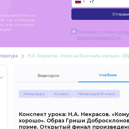
▼
Отправи
к перевестись на
я, как устроены
с, как улучшить
ацию!
Принимаю условия
согл
конфиденциальности
.
тература
Учебник
Видеоурок
Литература
10 класс
Литература 10 класс
Конспект урока: Н.А. Некрасов. «Ком
хорошо». Образ Гриши Добросклонова
поэме. Открытый финал произведен