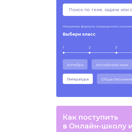
Например: формулы сокращенного умнож
Выбери класс
1
2
3
Алгебра
Английский язык
Литература
Обществознани
Как поступить
в Онлайн-школу 