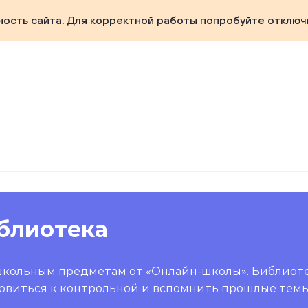
ность сайта. Для корректной работы попробуйте отключ
блиотека
школьным предметам от «Онлайн-школы». Библиот
овиться к контрольной и вспомнить прошлые темы