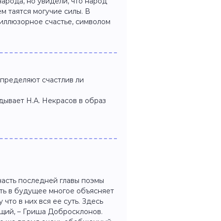
арода, но увидели, что народ
м таятся могучие силы. В
 иллюзорное счастье, символом
определяют счастлив ли
ывает Н.А. Некрасов в образ
часть последней главы поэмы
ть в будущее многое объясняет
у что в них вся ее суть. Здесь
ющий, – Гриша Добросклонов.