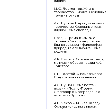
лирика
М.Ю. Лермонтов. Жизнь и
творчество. Лирика. Основные
темы и мотивы
А.С. Пушкин. Периоды жизни и
творчества. Основные темы
лирики. Тема свободы.
Поздний романтизм. Ф.И.
Тютчев. Жизнь и творчество.
Единство мира и философия
природы в его лирике. Тема
родины
А.К. Толстой. Основные темы,
мотивы и образы поэзии А.К.
Толстого.
Л.Н. Толстой. Анализ эпилога.
Подготовка к сочинению
А.С. Пушкин. Тема поэта и
поэзии. «Поэт», «Поэту»,
«Разговор книгопродавца с
поэтом», «Пророк»
А.П. Чехов. «Вишнёвый сад».
Основа конфликта пьесы.