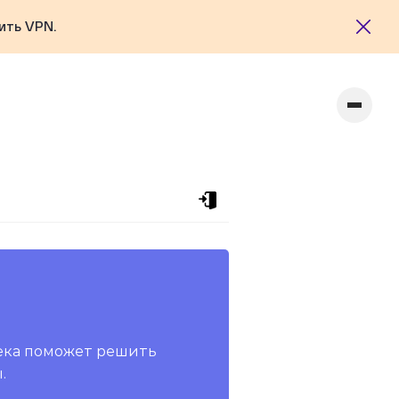
ить VPN.
ека поможет решить
.