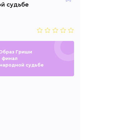
й судьбе
 Образ Гриши
й финал
 народной судьбе