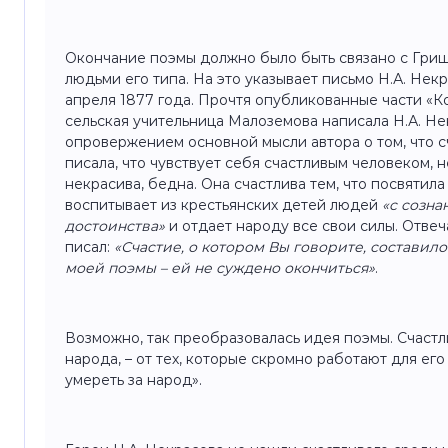
Окончание поэмы должно было быть связано с Гр
людьми его типа. На это указывает письмо Н.А. Некр
апреля 1877 года. Прочтя опубликованные части «К
сельская учительница Малоземова написала Н.А. Не
опровержением основной мысли автора о том, что с
писала, что чувствует себя счастливым человеком, не
некрасива, бедна. Она счастлива тем, что посвятил
воспитывает из крестьянских детей людей
«с созна
достоинства»
и отдает народу все свои силы. Отвеча
писал:
«Счастие, о котором Вы говорите, состави
моей поэмы – ей не суждено окончиться»
.
Возможно, так преобразовалась идея поэмы. Счастли
народа, – от тех, которые скромно работают для его 
умереть за народ».