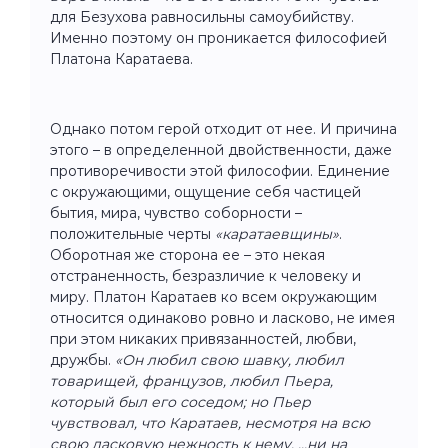
для Безухова равносильны самоубийству.
Именно поэтому он проникается философией
Платона Каратаева.
Однако потом герой отходит от нее. И причина
этого – в определенной двойственности, даже
противоречивости этой философии. Единение
с окружающими, ощущение себя частицей
бытия, мира, чувство соборности –
положительные черты
«каратаевщины»
.
Оборотная же сторона ее – это некая
отстраненность, безразличие к человеку и
миру. Платон Каратаев ко всем окружающим
относится одинаково ровно и ласково, не имея
при этом никаких привязанностей, любви,
дружбы.
«Он любил свою шавку, любил
товарищей, французов, любил Пьера,
который был его соседом; но Пьер
чувствовал, что Каратаев, несмотря на всю
свою ласковую нежность к нему, ...ни на