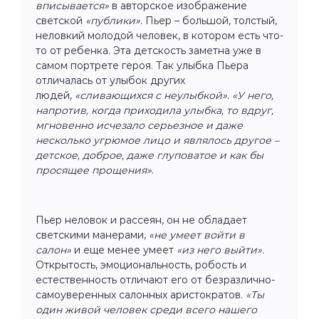
вписывается»
в авторское изображение
светской
«публики»
. Пьер – большой, толстый,
неловкий молодой человек, в котором есть что-
то от ребенка. Эта детскость заметна уже в
самом портрете героя. Так улыбка Пьера
отличалась от улыбок других
людей,
«сливающихся с неулыбкой»
.
«У него,
напротив, когда приходила улыбка, то вдруг,
мгновенно исчезало серьезное и даже
несколько угрюмое лицо и являлось другое –
детское, доброе, даже глуповатое и как бы
просящее прощения»
.
Пьер неловок и рассеян, он не обладает
светскими манерами,
«не умеет войти в
салон»
и еще менее умеет
«из него выйти»
.
Открытость, эмоциональность, робость и
естественность отличают его от безразлично-
самоуверенных салонных аристократов.
«Ты
один живой человек среди всего нашего