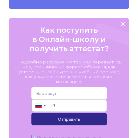
Как поступить
в Онлайн-школу и
получить аттестат?
Подробно расскажем о том, как перевестись
на дистанционный формат обучения, как
устроены онлайн-уроки и учебный процесс,
как улучшить успеваемость и повысить
мотивацию!
▼
Отправить
Принимаю условия
соглашения