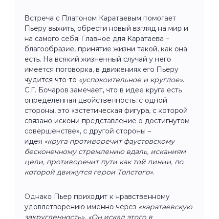
Встреча с Платоном Каратаевым помогает
Пьеру выжить, обрести новый взгляд на мир и
на самого себя. Главное для Каратаева –
благообразие, принятие жизни такой, как она
есть. На всякий жизненный случай у него
имеется поговорка, в движениях его Пьеру
чудится что-то
«успокоительное и круглое»
.
С.Г. Бочаров замечает, что в идее круга есть
определенная двойственность: с одной
стороны, это «эстетическая фигура, с которой
связано искони представление о достигнутом
совершенстве», с другой стороны –
идея
«круга противоречит фаустовскому
бесконечному стремлению вдаль, исканиям
цели, противоречит пути как той линии, по
которой движутся герои Толстого»
.
Однако Пьер приходит к нравственному
удовлетворению именно через
«каратаевскую
закругленность»
.
«Он искал этого в