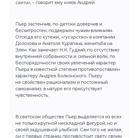
света»
, – говорит ему князь Андрей.
Пьер застенчив, по-детски доверчив и
бесхитростен, подвержен чужим влияниям.
Отсюда его кутежи,
«гусарство»
в компании
Долохова и Анатоля Курагина, женитьба на
Элен. Как замечает Н.К. Гудзий, по отсутствию
внутренней собранности и сильной воли, по
беспорядочности своих увлечений характер
Пьера в известной степени противопоставлен
характеру Андрея Болконского. Пьеру
не свойствен рационализм и постоянный
самоанализ, в натуре его присутствует
чувственность.
В светском обществе Пьер выделяется из всех
не только крупной нескладной фигурой, но и
своей задушевной улыбкой. Сам того не желая,
он с первых стра­ниц противостоит свету своим