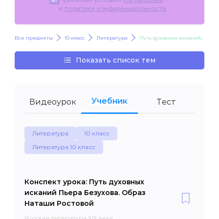
и
политики конфиденциальности
.
Все предметы
10 класс
Литература
Путь духовных исканий Пьера Безухова. Образ Наташи Ростовой
Показать список тем
Учебник
Видеоурок
Тест
Литература
10 класс
Литература 10 класс
Конспект урока: Путь духовных
исканий Пьера Безухова. Образ
Наташи Ростовой
Русская литература XIX века