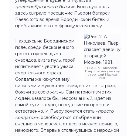
утверждения в душе его
«чувства
целесообразности бытия»
. Большую роль
здесь сыграло посещение Пьером батареи
Раевского во время Бородинской битвы и
пребывание его во французском плену.
Находясь на Бородинском
поле, среди бесконечного
грохота пушек, дыма
снарядов, визга пуль, герой
испытывает чувство ужаса,
Рис. 2. А. Николаев.
Пьер спасает девочку
смертельного страха.
в горящей Москве.
1981.
Солдаты же кажутся ему
сильными и мужественными, в них нет страха,
боязни за свою жизнь. Сам патриотизм этих
людей, казалось бы, неосознанный, идет из
самой сути натуры, поведение их просто и
естественно. И Пьеру хочется стать
«просто
солдатом»
, освободиться от «бремени
внешнего человека», от всего искусственного,
наносного. Впервые столкнувшись с народной