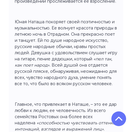
произведении прослеживается ее взросление.
Юная Наташа покоряет своей поэтичностью и
музыкальностью. Ее волнует красота природы в
летнюю ночь в Отрадном. Она прекрасно поет
и танцует. Ей по душе народное искусство,
русские народные обычаи, нравы простых
людей. Девушка с удовольствием слушает игру
на гитаре, пение дядюшки, который
«пел так,
как поет народ»
. Всей душой она отдается
русской пляске, обнаруживая, неожиданно для
всех, чувство народного духа, умение понять
все то, что было во всяком русском человеке.
Главное, что привлекает в Наташе, – это ее дар
любви к людям, ее человечность. Из всего
семейства Ростовых она более всех
наделена
«способностью чувствовать оттенки
интонаций, взглядов и выражений лиц»
.