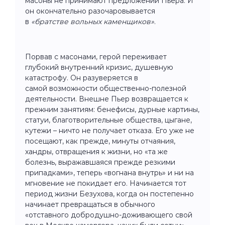
масоны не принимают предложений Пьера. И
он окончательно разочаровывается
в
«братстве вольных каменщиков»
.
Порвав с масонами, герой переживает
глубокий внутренний кризис, душевную
катастрофу. Он разуверяется в
самой возможности общественно-полезной
деятельности. Внешне Пьер возвращается к
прежним занятиям: бенефисы, дурные картины,
статуи, благотворительные общества, цыгане,
кутежи – ничто не получает отказа. Его уже не
посещают, как прежде, минуты отчаяния,
хандры, отвращения к жизни, но «та же
болезнь, выражавшаяся прежде резкими
припадками», теперь «вогнана внутрь» и ни на
мгновение не покидает его. Начинается тот
период жизни Безухова, когда он постепенно
начинает превращаться в обычного
«отставного добродушно-доживающего свой