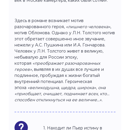
век в Москве камергера, каких были сотни».
Здесь в романе возникает мотив
разочарованного героя,
«лишнего человека»
,
мотив Обломова. Однако у Л.Н. Толстого мотив
этот обретает совершенно иное звучание,
нежели у А.С. Пушкина или И.А. Гончарова.
Человек у Л.Н. Толстого живет в великую,
небывалую для России эпоху,
которая
«преображает разочарованных
героев»
, выявляя в их душах все лучшее и
подлинное, пробуждая к жизни богатый
внутренний потенциал. Героическая
эпоха
«великодушна, щедра, широка», она
«приобщает, очищает, поднимает всех, кто...
способен откликнуться на ее величие...».
Находит ли Пьер истину в