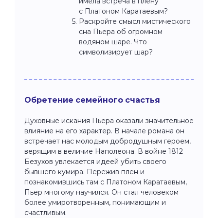
имела встреча в плену
с Платоном Каратаевым?
Раскройте смысл мистического
сна Пьера об огромном
водяном шаре. Что
символизирует шар?
Обретение семейного счастья
Духовные искания Пьера оказали значительное
влияние на его характер. В начале романа он
встречает нас молодым добродушным героем,
верящим в величие Наполеона. В войне 1812
Безухов увлекается идеей убить своего
бывшего кумира. Пережив плен и
познакомившись там с Платоном Каратаевым,
Пьер многому научился. Он стал человеком
более умиротворенным, понимающим и
счастливым.