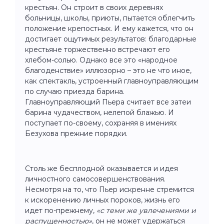
крестьян. Он строит в своих деревнях
больницы, школы, приюты, пытается облегчить
положение крепостных. И ему кажется, что он
достигает ощутимых результатов: благодарные
крестьяне торжественно встречают его
хлебом-солью. Однако все это «народное
благоденствие» иллюзорно – это не что иное,
как спектакль, устроенный главноуправляющим
по случаю приезда барина.
Главноуправляющий Пьера считает все затеи
барина чудачеством, нелепой блажью. И
поступает по-своему, сохраняя в имениях
Безухова прежние порядки.
Столь же бесплодной оказывается и идея
личностного самосовершенствования.
Несмотря на то, что Пьер искренне стремится
к искоренению личных пороков, жизнь его
идет по-прежнему,
«с теми же увлечениями и
распущенностью»
, он не может удержаться