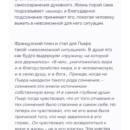
самосохранения духовного. Жизнь порой сама
подсказывает
«выход»
, а благодарное
подсознание принимает его, помогая человеку
выжить в невозможной для него ситуации.
Французский плен и стал для Пьера
такой
«невозможной ситуацией»
. В душе его
как будто выдернули
«пружину, на которой
все держалось»
.
«В нем... уничтожилась вера
и в благоустройство мира, и в человеческую,
и в свою душу, и в бога... Прежде, когда на
Пьера находили такого рода сомнения, –
сомнения эти имели источником
собственную вину. И в самой глубине души
Пьер тогда чувствовал, что от того отчаяния и
тех сомнений было спасение в самом себе. Но
теперь он чувствовал, что не его вина была
причиной того, что мир завалился в его
глазах... Он чувствовал, что возвратиться к
вере в жизнь – не в его власти»
. Эти чувства