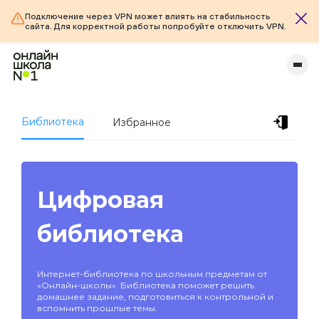
Подключение через VPN может влиять на стабильность
сайта. Для корректной работы попробуйте отключить VPN.
Библиотека
Избранное
Цифровая
библиотека
Интернет-библиотека по школьным предметам от
«Онлайн-школы». Библиотека поможет решить
домашнее задание, подготовиться к контрольной и
вспомнить прошлые темы.