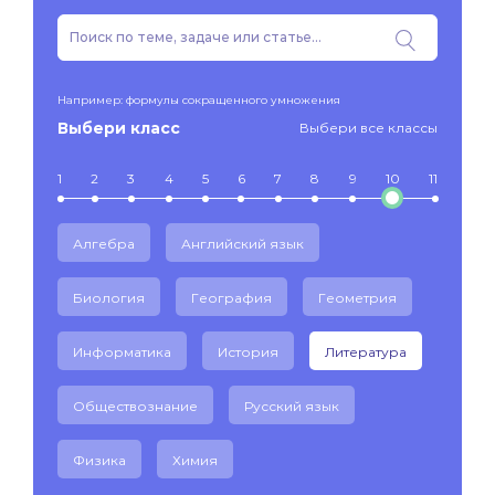
Например: формулы сокращенного умножения
Выбери класс
Выбери все классы
1
2
3
4
5
6
7
8
9
10
11
Алгебра
Английский язык
Биология
География
Геометрия
Информатика
История
Литература
Обществознание
Русский язык
Физика
Химия