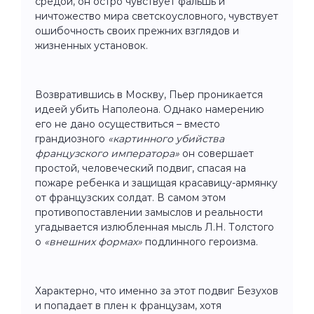
средой, он остро чувствует фальшь и
ничтожество мира светскоусловного, чувствует
ошибочность своих прежних взглядов и
жизненных установок.
Возвратившись в Москву, Пьер проникается
идеей убить Наполеона. Однако намерению
его не дано осуществиться – вместо
грандиозного
«картинного убийства
французского императора»
он совершает
простой, человеческий подвиг, спасая на
пожаре ребенка и защищая красавицу-армянку
от французских солдат. В самом этом
противопоставлении замыслов и реальности
угадывается излюбленная мысль Л.Н. Толстого
о
«внешних формах»
подлинного героизма.
Характерно, что именно за этот подвиг Безухов
и попадает в плен к французам, хотя