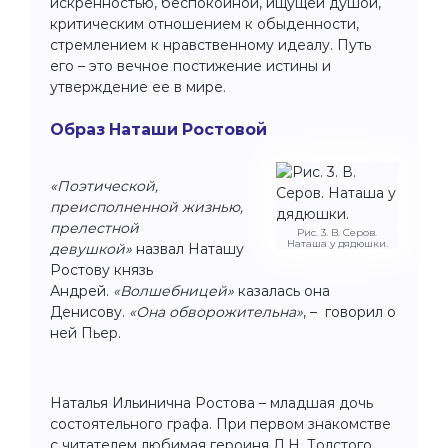
искренностью, беспокойной, ищущей душой,
критическим отношением к обыденности,
стремлением к нравственному идеалу. Путь
его – это вечное постижение истины и
утверждение ее в мире.
Образ Наташи Ростовой
«Поэтической,
преисполненной жизнью,
прелестной
Рис. 3. В. Серов.
Наташа у дядюшки.
девушкой»
назвал Наташу
Ростову князь
Андрей.
«Волшебницей»
казалась она
Денисову.
«Она обворожительна»
, – говорил о
ней Пьер.
Наталья Ильинична Ростова – младшая дочь
состоятельного графа. При первом знакомстве
с читателем любимая героиня Л.Н. Толстого