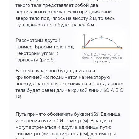
такого тела представляет собой два
вертикальных отрезка. Если при движении
вверх тело поднялось на высоту 2 м, то весь
путь данного тела будет равен 4 м.
Рассмотрим другой
пример. Бросим тело под
некоторым углом к
Рис. 5. Движение тела,
брошенного под углом к
горизонту (рис. 5).
горизонту
В этом случае оно будет двигаться
криволинейно: поднимется на некоторую
высоту, а затем начнёт снижаться. Путь данного
тела будет равен длине кривой линии $O A B C
D$.
Путь принято обозначать буквой $S$. Единица
измерения пути в СИ — метр (м). В задачах
могут встречаться и другие единицы пути:
километры (км), сантиметры (см), дециметры