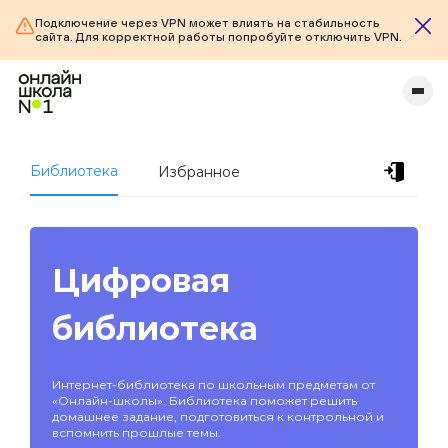
Подключение через VPN может влиять на стабильность
сайта. Для корректной работы попробуйте отключить VPN.
Библиотека
Избранное
Цифровая
библиотека
Интернет-библиотека по школьным предметам от
«Онлайн-школы». Библиотека поможет решить
домашнее задание, подготовиться к контрольной и
вспомнить прошлые темы.