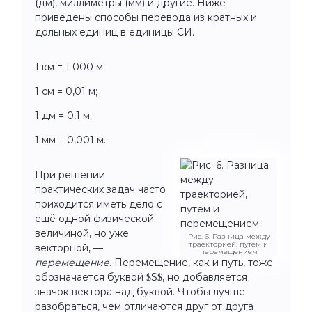
(дм), миллиметры (мм) и другие. Ниже
приведены способы перевода из кратных и
дольных единиц в единицы СИ.
1 км = 1 000 м;
1 см = 0,01 м;
1 дм = 0,1 м;
1 мм = 0,001 м.
При решении
практических задач часто
приходится иметь дело с
ещё одной физической
величиной, но уже
Рис. 6. Разница между
траекторией, путём и
векторной, —
перемещением
перемещение
. Перемещение, как и путь, тоже
обозначается буквой $S$, но добавляется
значок вектора над буквой. Чтобы лучше
разобраться, чем отличаются друг от друга