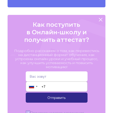
Как поступить
в Онлайн-школу и
получить аттестат?
Подробно расскажем о том, как перевестись
на дистанционный формат обучения, как
устроены онлайн-уроки и учебный процесс,
как улучшить успеваемость и повысить
мотивацию!
▼
Отправить
Принимаю условия
соглашения