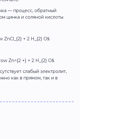
нка — процесс, обратный
м цинка и соляной кислоты.
ow ZnCl_{2} + 2 H_{2} O$.
rrow Zn^{2 +} + 2 H_{2} O$.
исутствует слабый электролит,
но как в прямом, так и в