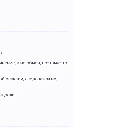
о.
динение, а не обмен, поэтому это
той реакции, следовательно,
гидролиз.