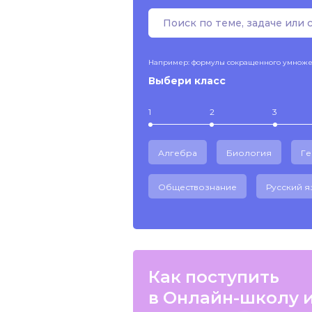
Например: формулы сокращенного умнож
Выбери класс
1
2
3
Алгебра
Биология
Г
Обществознание
Русский я
Как поступить
в Онлайн-школу 