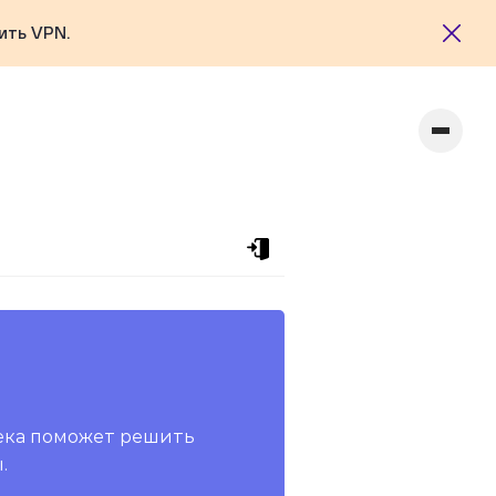
ить VPN.
ека поможет решить
.