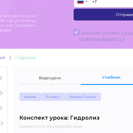
▼
Отправи
к перевестись на
я, как устроены
с, как улучшить
ацию!
Принимаю условия
согл
конфиденциальности
.
ия
Гидролиз
Учебник
Видеоурок
Химия
11 класс
Химия 11 класс
Конспект урока: Гидролиз
Химические взаимодействия