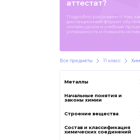
аттестат?
Подробно расскажем о том, ка
дистанционный формат обучени
онлайн-уроки и учебный процес
успеваемость и повысить мотив
Все предметы
11 класс
Хим
Металлы
Начальные понятия и
законы химии
Строение вещества
Состав и классификация
химических соединений