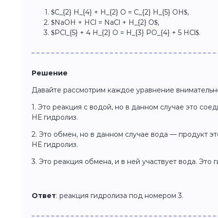
$C_{2} H_{4} + H_{2} O = C_{2} H_{5} OH$,
$NaOH + HCl = NaCl + H_{2} O$,
$PCl_{5} + 4 H_{2} O = H_{3} PO_{4} + 5 HCl$.
Решение
Давайте рассмотрим каждое уравнение внимательн
1. Это реакция с водой, но в данном случае это сое
НЕ гидролиз.
2. Это обмен, но в данном случае вода — продукт э
НЕ гидролиз.
3. Это реакция обмена, и в ней участвует вода. Это 
Ответ
:
реакция гидролиза под номером 3.