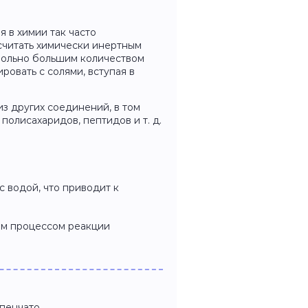
я в химии так часто
считать химически инертным
вольно большим количеством
ровать с солями, вступая в
з других соединений, в том
 полисахаридов, пептидов и т. д.
 водой, что приводит к
ным процессом реакции
упенчато.