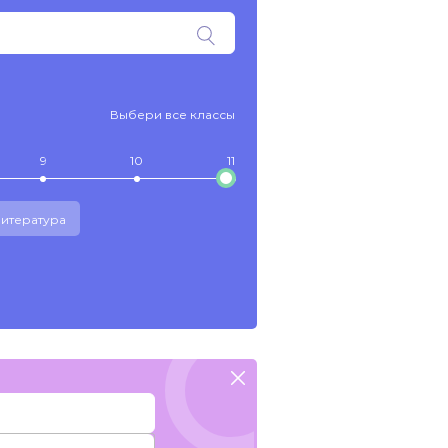
Выбери все классы
9
10
11
итература