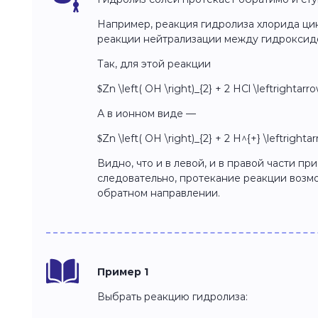
Например, реакция гидролиза хлорида ци
реакции нейтрализации между гидроксидо
Так, для этой реакции
$Zn \left( OH \right)_{2} + 2 HCl \leftrightarr
А в ионном виде —
$Zn \left( OH \right)_{2} + 2 H^{+} \leftrighta
Видно, что и в левой, и в правой части пр
следовательно, протекание реакции возмож
обратном направлении.
Пример 1
Выбрать реакцию гидролиза: