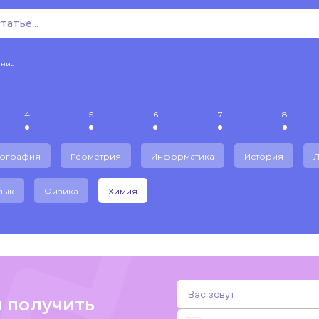
ения
4
5
6
7
8
еография
Геометрия
Информатика
История
Л
зык
Физика
Химия
и получить