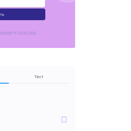
ть
ашения
и
политики
Тест