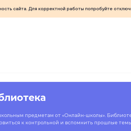
ность сайта. Для корректной работы попробуйте отключ
блиотека
школьным предметам от «Онлайн-школы». Библиот
овиться к контрольной и вспомнить прошлые темы