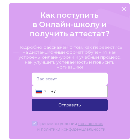
Как поступить
в Онлайн-школу и
получить аттестат?
Подробно расскажем о том, как перевестись
на дистанционный формат обучения, как
устроены онлайн-уроки и учебный процесс,
как улучшить успеваемость и повысить
мотивацию!
▼
Отправить
Принимаю условия
соглашения
и
политики конфиденциальности
.