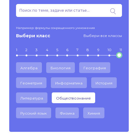
Например: формулы сокращенного умножения
Выбери класс
Выбери все классы
1
2
3
4
5
6
7
8
9
10
11
Алгебра
Биология
География
Геометрия
Информатика
История
Литература
Обществознание
Русский язык
Физика
Химия