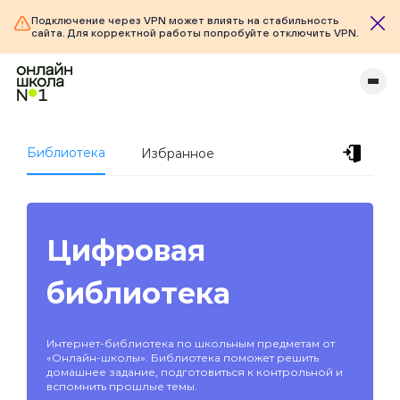
Подключение через VPN может влиять на стабильность
сайта. Для корректной работы попробуйте отключить VPN.
Библиотека
Избранное
Цифровая
библиотека
Интернет-библиотека по школьным предметам от
«Онлайн-школы». Библиотека поможет решить
домашнее задание, подготовиться к контрольной и
вспомнить прошлые темы.