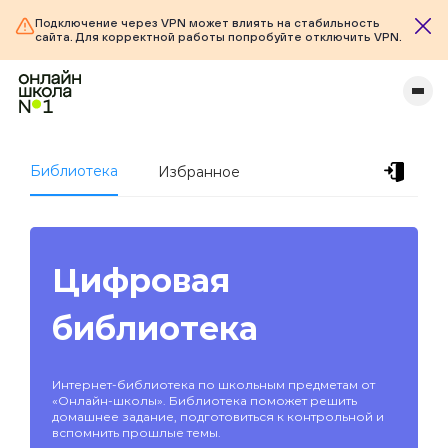
Подключение через VPN может влиять на стабильность
сайта. Для корректной работы попробуйте отключить VPN.
Библиотека
Избранное
Цифровая
библиотека
Интернет-библиотека по школьным предметам от
«Онлайн-школы». Библиотека поможет решить
домашнее задание, подготовиться к контрольной и
вспомнить прошлые темы.