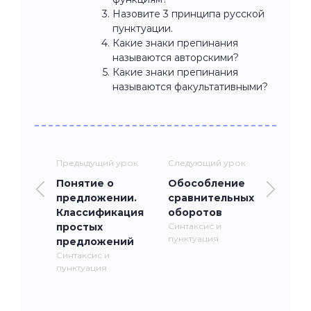
Назовите 3 принципа русской
пунктуации.
Какие знаки препинания
называются авторскими?
Какие знаки препинания
называются факультативными?
Предыдущий урок
Следующий урок
Понятие о
Обособление
предложении.
сравнительных
Классификация
оборотов
простых
Синтаксис и
пунктуация
предложений
Синтаксис и
пунктуация