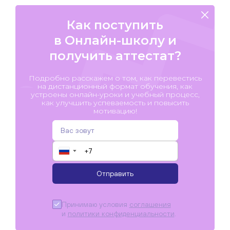
Как поступить
в Онлайн-школу и
получить аттестат?
Подробно расскажем о том, как перевестись
на дистанционный формат обучения, как
устроены онлайн-уроки и учебный процесс,
как улучшить успеваемость и повысить
мотивацию!
▼
Отправить
Принимаю условия
соглашения
и
политики конфиденциальности
.