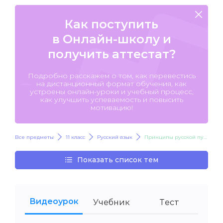
Как поступить
в Онлайн-школу и
получить аттестат?
Подробно расскажем о том, как перевестись
на дистанционный формат обучения, как
устроены онлайн-уроки и учебный процесс,
как улучшить успеваемость и повысить
мотивацию!
Все предметы
11 класс
Русский язык
Принципы русской пунктуации
Показать список тем
Видеоурок
Учебник
Тест