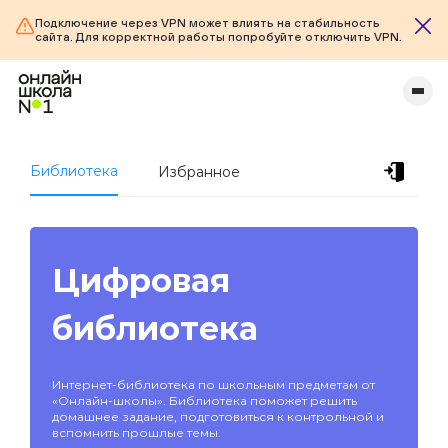
Подключение через VPN может влиять на стабильность
сайта. Для корректной работы попробуйте отключить VPN.
Библиотека
Избранное
Цифровая
библиотека
Интернет-библиотека по школьным предметам от
«Онлайн-школы». Библиотека поможет решить
домашнее задание, подготовиться к контрольной и
вспомнить прошлые темы.