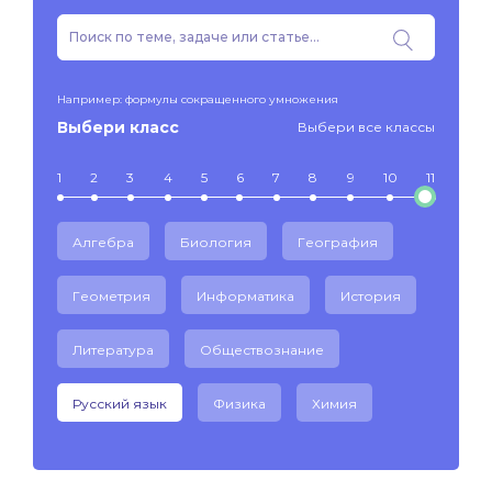
Например: формулы сокращенного умножения
Выбери класс
Выбери все классы
1
2
3
4
5
6
7
8
9
10
11
Алгебра
Биология
География
Геометрия
Информатика
История
Литература
Обществознание
Русский язык
Физика
Химия