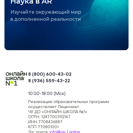
Наука в AR
Изучайте окружающий мир
в дополненной реальности
8 (800) 600-43-02
8 (936) 559-43-22
+74954451700, +74950040190
10:00-18:00 (Мск)
Реализацию образовательных программ
осуществляет Лицензиат:
ЧУ ДО «ОНЛАЙН-ШКОЛА №1»
ОГРН: 1247700392147
ИНН 7708436887
КПП 770801001
Эл. почта:
info@os-1.online