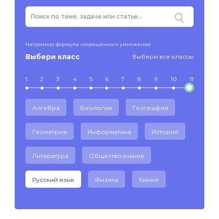
Например: формулы сокращенного умножения
Выбери класс
Выбери все классы
1
2
3
4
5
6
7
8
9
10
11
Алгебра
Биология
География
Геометрия
Информатика
История
Литература
Обществознание
Русский язык
Физика
Химия