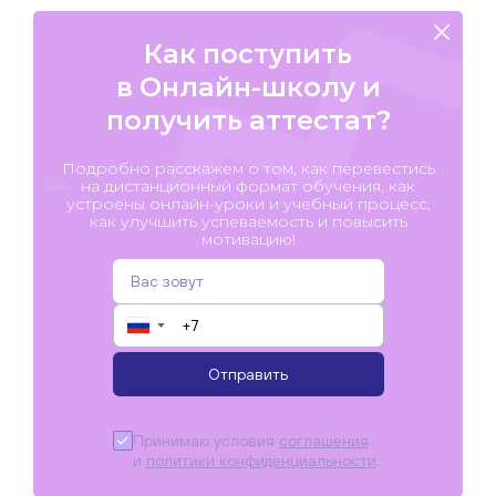
Как поступить
в Онлайн-школу и
получить аттестат?
Подробно расскажем о том, как перевестись
на дистанционный формат обучения, как
устроены онлайн-уроки и учебный процесс,
как улучшить успеваемость и повысить
мотивацию!
▼
Отправить
Принимаю условия
соглашения
и
политики конфиденциальности
.