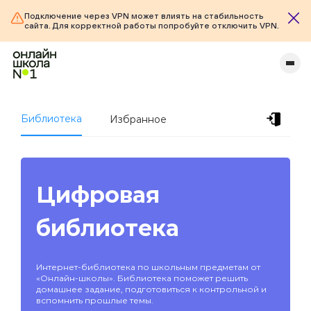
Подключение через VPN может влиять на стабильность
сайта. Для корректной работы попробуйте отключить VPN.
Библиотека
Избранное
Цифровая
библиотека
Интернет-библиотека по школьным предметам от
«Онлайн-школы». Библиотека поможет решить
домашнее задание, подготовиться к контрольной и
вспомнить прошлые темы.