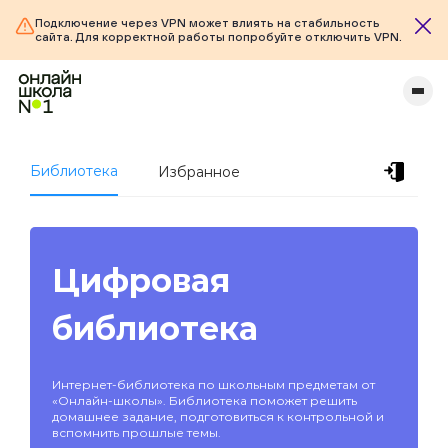
Подключение через VPN может влиять на стабильность
сайта. Для корректной работы попробуйте отключить VPN.
Библиотека
Избранное
Цифровая
библиотека
Интернет-библиотека по школьным предметам от
«Онлайн-школы». Библиотека поможет решить
домашнее задание, подготовиться к контрольной и
вспомнить прошлые темы.