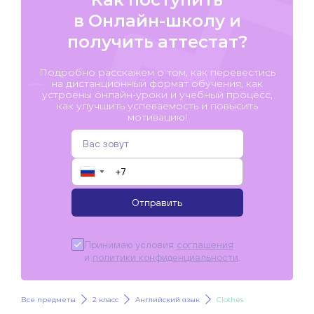
в Онлайн-школу и
получить аттестат?
Подробно расскажем о том, как перевестись
на дистанционный формат обучения, как
устроены онлайн-уроки и учебный процесс,
как улучшить успеваемость и повысить
мотивацию!
▼
Отправить
Принимаю условия
соглашения
и
политики конфиденциальности
.
Все предметы
2 класс
Английский язык
Clothes