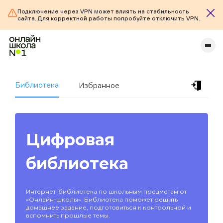
Подключение через VPN может влиять на стабильность
сайта. Для корректной работы попробуйте отключить VPN.
Библиотека
Избранное
Цифровая
библиотека
Интернет-библиотека по школьным предметам от
«Онлайн-школы». Библиотека поможет решить
домашнее задание, подготовиться к контрольной и
вспомнить прошлые темы.