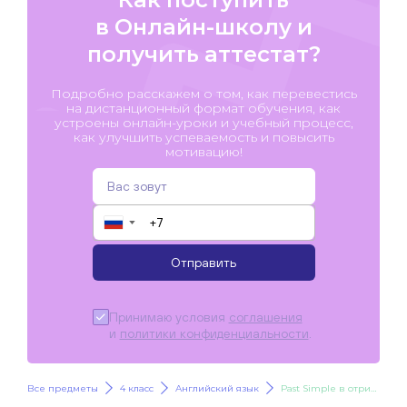
в Онлайн-школу и
получить аттестат?
Подробно расскажем о том, как перевестись
на дистанционный формат обучения, как
устроены онлайн-уроки и учебный процесс,
как улучшить успеваемость и повысить
мотивацию!
▼
Отправить
Принимаю условия
соглашения
и
политики конфиденциальности
.
Все предметы
4 класс
Английский язык
Past Simple в отрицательных предложениях