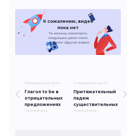
К сожалению, видео
пока нет
Ты можешь посмотреть
следующие уроки ниже,
в разделе «Другие видео»
Предыдущий урок
Следующий урок
Глагол to be в
Притяжательный
отрицательных
падеж
предложениях
существительных
Грамматика
Грамматика