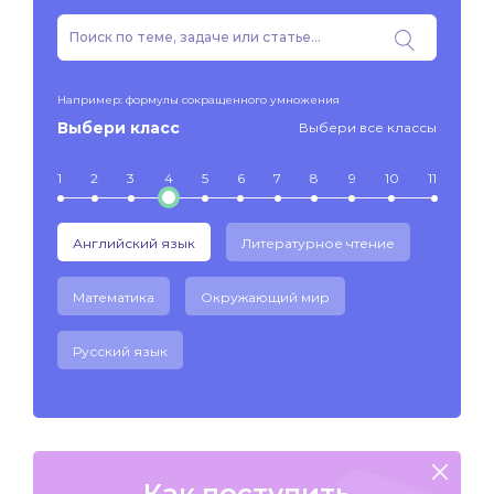
Например: формулы сокращенного умножения
Выбери класс
Выбери все классы
1
2
3
4
5
6
7
8
9
10
11
Английский язык
Литературное чтение
Математика
Окружающий мир
Русский язык
Как поступить