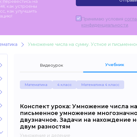
Отправи
к перевестись на
я, как устроены
с, как улучшить
ацию!
Принимаю условия
согл
конфиденциальности
.
ематика
Учебник
Видеоурок
Математика
4 класс
Математика 4 класс
Конспект урока: Умножение числа на
письменное умножение многозначно
двузначное. Задачи на нахождение н
двум разностям
Умножение и деление