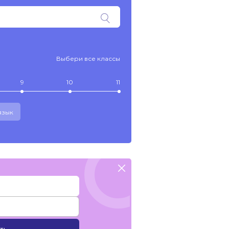
Выбери все классы
9
10
11
язык