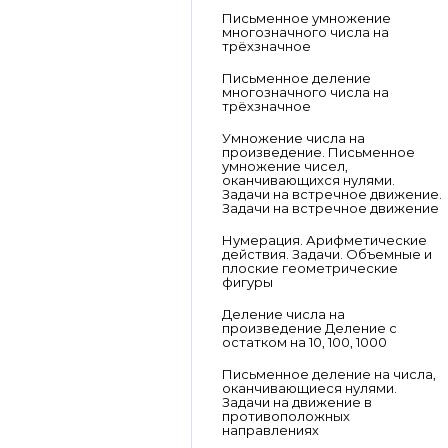
Письменное умножение
многозначного числа на
трёхзначное
Письменное деление
многозначного числа на
трёхзначное
Умножение числа на
произведение. Письменное
умножение чисел,
оканчивающихся нулями.
Задачи на встречное движение.
Задачи на встречное движение
Нумерация. Арифметические
действия. Задачи. Объемные и
плоские геометрические
фигуры
Деление числа на
произведение Деление с
остатком на 10, 100, 1000
Письменное деление на числа,
оканчивающиеся нулями.
Задачи на движение в
противоположных
направлениях