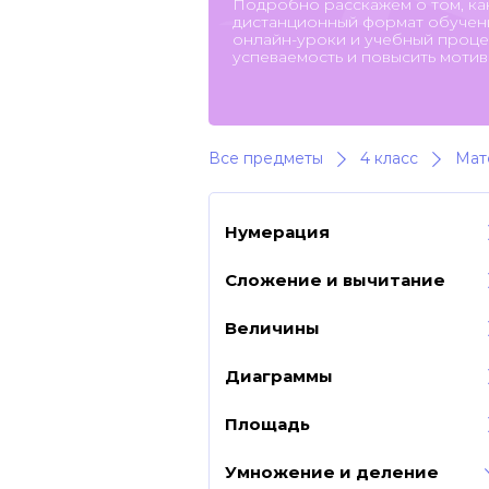
Подробно расскажем о том, ка
дистанционный формат обучени
онлайн-уроки и учебный процес
успеваемость и повысить мотив
Все предметы
4 класс
Мат
Нумерация
Сложение и вычитание
Величины
Диаграммы
Площадь
Умножение и деление