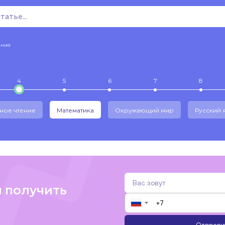
ения
4
5
6
7
8
ное чтение
Математика
Окружающий мир
Русский 
и получить
▼