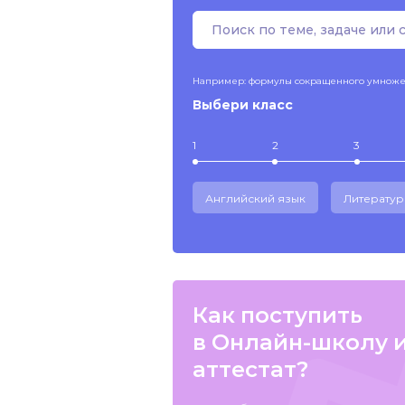
Например: формулы сокращенного умнож
Выбери класс
1
2
3
Английский язык
Литератур
Как поступить
в Онлайн-школу 
аттестат?