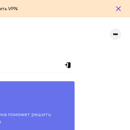
ить VPN.
ека поможет решить
.