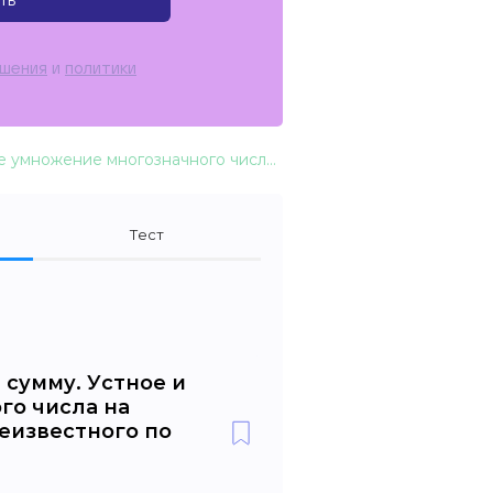
ть
ашения
и
политики
Умножение числа на сумму. Устное и письменное умножение многозначного числа на двузначное. Задачи на нахождение неизвестного по двум разностям
Тест
 сумму. Устное и
го числа на
еизвестного по