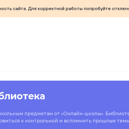
ность сайта. Для корректной работы попробуйте отключ
блиотека
школьным предметам от «Онлайн-школы». Библиот
овиться к контрольной и вспомнить прошлые темы