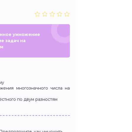
енное умножение
е задач на
ям
му
жения многозначного числа на
естного по двум разностям
 Предположите, как умножить