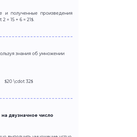
ое и полученные произведения
 2 = 15 + 6 = 21$.
пользуя знания об умножении
0 \cdot 32$
 на двузначное число
жно выполнить умножение устно.