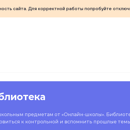
ность сайта. Для корректной работы попробуйте отключ
блиотека
школьным предметам от «Онлайн-школы». Библиот
овиться к контрольной и вспомнить прошлые темы