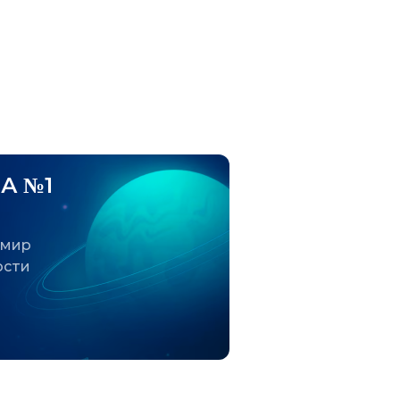
А №1
 мир
ости