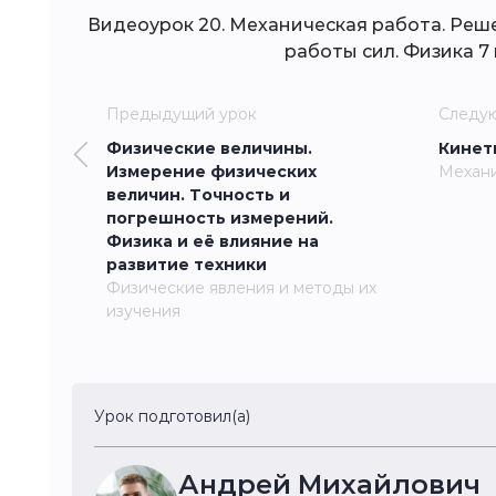
Видеоурок 20. Механическая работа. Реш
работы сил. Физика 7 
Предыдущий урок
Следу
Физические величины.
Кинет
Измерение физических
Механи
величин. Точность и
погрешность измерений.
Физика и её влияние на
развитие техники
Физические явления и методы их
изучения
Урок подготовил(а)
Андрей Михайлович