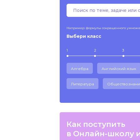
Например: формулы сокращенного умнож
Выбери класс
1
2
3
Алгебра
Английский язык
Литература
Обществознани
Как поступить
в Онлайн-школу 