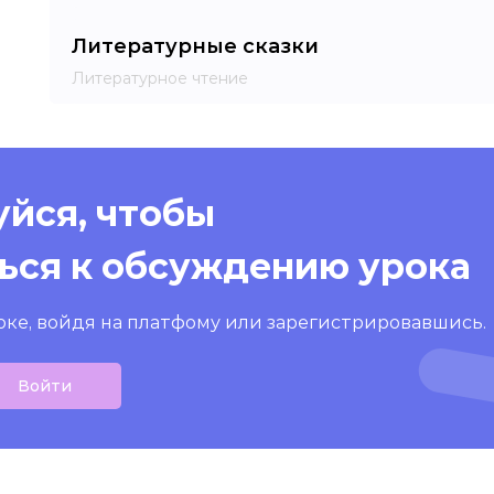
Литературные сказки
Литературное чтение
йся, чтобы
ься к обсуждению урока
оке, войдя на платфому или зарегистрировавшись.
Войти