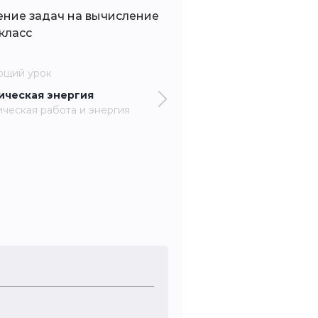
ение задач на вычисление
класс
ющий урок
ическая энергия
ческая работа и энергия