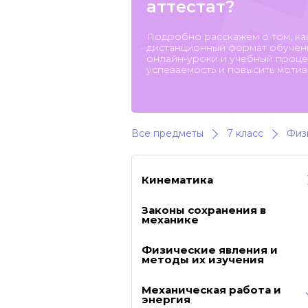
аттестат?
Подробно расскажем о том, ка
дистанционный формат обучени
онлайн-уроки и учебный процес
успеваемость и повысить мотив
Все предметы
7 класс
Физ
Кинематика
Законы сохранения в
механике
Физические явления и
методы их изучения
Механическая работа и
энергия