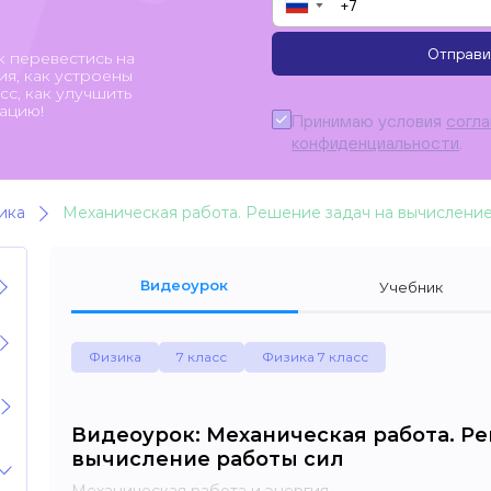
▼
Отправи
к перевестись на
я, как устроены
с, как улучшить
ацию!
Принимаю условия
согл
конфиденциальности
.
ика
Механическая работа. Решение задач на вычисление
Видеоурок
Учебник
Физика
7 класс
Физика 7 класс
Видеоурок: Механическая работа. Ре
вычисление работы сил