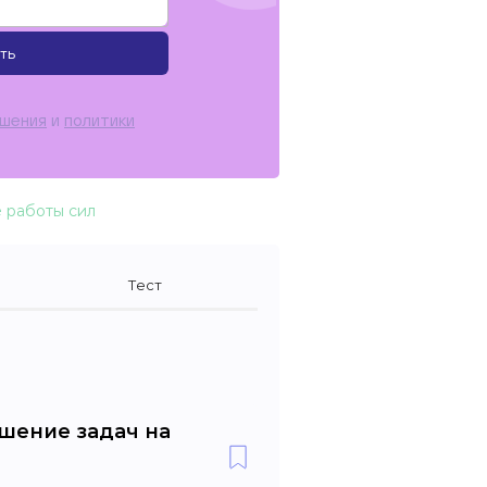
ть
ашения
и
политики
 работы сил
Тест
шение задач на