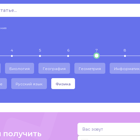
ения
4
5
6
7
8
Биология
География
Геометрия
Информатик
е
Русский язык
Физика
и получить