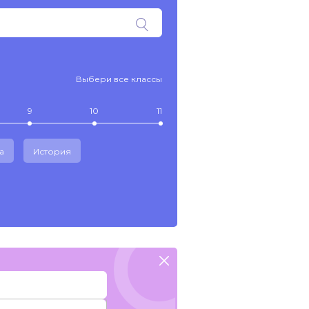
Выбери все классы
9
10
11
а
История