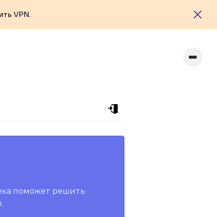
ить VPN.
ека поможет решить
.