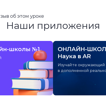
тзыв об этом уроке
Наши приложения
йн-школы №1
ОНЛАЙН-ШКОЛ
Наука в AR
й
Изучайте окружающий
в дополненной реальн