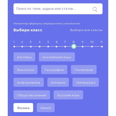
Например: формулы сокращенного умножения
Выбери класс
Выбери все классы
1
2
3
4
5
6
7
8
9
10
11
Алгебра
Английский язык
Биология
География
Геометрия
Информатика
История
Литература
Обществознание
Русский язык
Физика
Химия