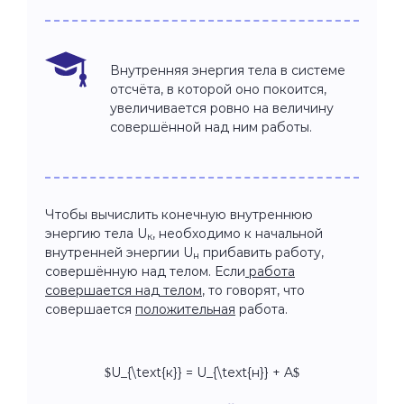
Внутренняя энергия тела в системе
отсчёта, в которой оно покоится,
увеличивается ровно на величину
совершённой над ним работы.
Чтобы вычислить конечную внутреннюю
энергию тела U
, необходимо к начальной
к
внутренней энергии U
прибавить работу,
н
совершённую над телом. Если
работа
совершается над телом
, то говорят, что
совершается
положительная
работа.
$U_{\text{к}} = U_{\text{н}} + A$