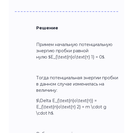
Решение
Примем начальную потенциальную
энергию пробки равной
нулю $E_{\text{п}o\text{т} 1} = 0$.
Тогда потенциальная энергии пробки
в данном случае изменилась на
величину:
$\Delta E_{\text{п}o\text{т}} =
E_{\text{п}o\text{т} 2} = m \cdot g
\cdot h$.