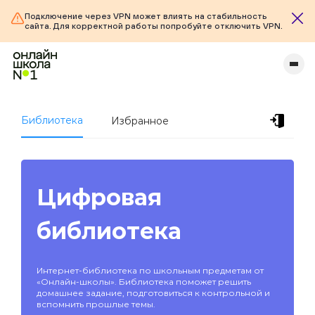
Подключение через VPN может влиять на стабильность
сайта. Для корректной работы попробуйте отключить VPN.
Библиотека
Избранное
Цифровая
библиотека
Интернет-библиотека по школьным предметам от
«Онлайн-школы». Библиотека поможет решить
домашнее задание, подготовиться к контрольной и
вспомнить прошлые темы.