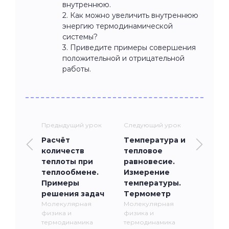
внутреннюю.
2. Как можно увеличить внутреннюю
энергию термодинамической
системы?
3. Приведите примеры совершения
положительной и отрицательной
работы.
Предыдущий урок
Следующий урок
Расчёт
Температура и
количеств
тепловое
теплоты при
равновесие.
теплообмене.
Измерение
Примеры
температуры.
решения задач
Термометр
Молекулярная
Молекулярная
физика и
физика и
термодинамика
термодинамика