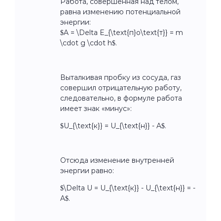
Работа, совершённая над телом,
равна изменению потенциальной
энергии:
$A = \Delta E_{\text{п}o\text{т}} = m
\cdot g \cdot h$.
Выталкивая пробку из сосуда, газ
совершил отрицательную работу,
следовательно, в формуле работа
имеет знак «минус»:
$U_{\text{к}} = U_{\text{н}} - A$.
Отсюда изменение внутренней
энергии равно:
$\Delta U = U_{\text{к}} - U_{\text{н}} = -
A$.