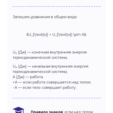
Запишем уравнения в общем виде:
$U_{\text{к}} = U_{\text{н}} \pm A$.
U
[Дж] — конечная внутренняя энергия
к
термодинамической системы;
U
[Дж] — начальная внутренняя энергия
н
термодинамической системы;
А [Дж] — работа.
+А — если работа совершается над телом;
−А — если тело совершает работу.
Правило знаков
: если над телом