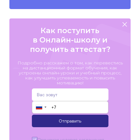
Как поступить
в Онлайн-школу и
получить аттестат?
Подробно расскажем о том, как перевестись
на дистанционный формат обучения, как
устроены онлайн-уроки и учебный процесс,
как улучшить успеваемость и повысить
мотивацию!
▼
Отправить
Принимаю условия
соглашения