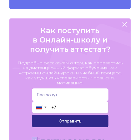
Как поступить
в Онлайн-школу и
получить аттестат?
Подробно расскажем о том, как перевестись
на дистанционный формат обучения, как
устроены онлайн-уроки и учебный процесс,
как улучшить успеваемость и повысить
мотивацию!
▼
Отправить
Принимаю условия
соглашения