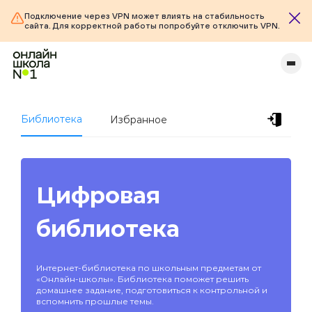
Подключение через VPN может влиять на стабильность
сайта. Для корректной работы попробуйте отключить VPN.
Библиотека
Избранное
Цифровая
библиотека
Интернет-библиотека по школьным предметам от
«Онлайн-школы». Библиотека поможет решить
домашнее задание, подготовиться к контрольной и
вспомнить прошлые темы.