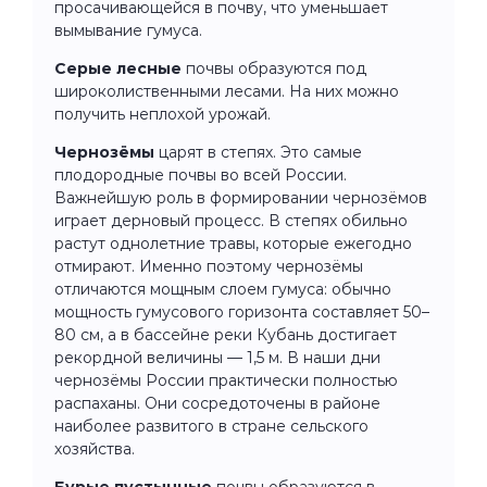
просачивающейся в почву, что уменьшает
вымывание гумуса.
Серые лесные
почвы образуются под
широколиственными лесами. На них можно
получить неплохой урожай.
Чернозёмы
царят в степях. Это самые
плодородные почвы во всей России.
Важнейшую роль в формировании чернозёмов
играет дерновый процесс. В степях обильно
растут однолетние травы, которые ежегодно
отмирают. Именно поэтому чернозёмы
отличаются мощным слоем гумуса: обычно
мощность гумусового горизонта составляет 50–
80 см, а в бассейне реки Кубань достигает
рекордной величины — 1,5 м. В наши дни
чернозёмы России практически полностью
распаханы. Они сосредоточены в районе
наиболее развитого в стране сельского
хозяйства.
Бурые пустынные
почвы образуются в