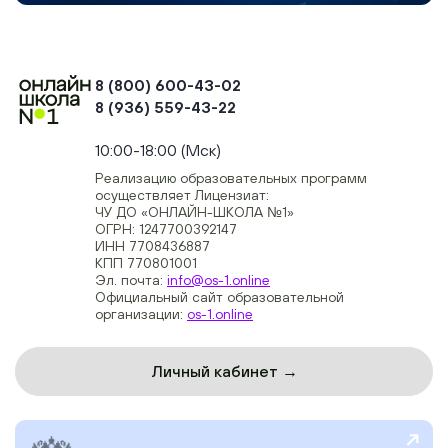
8 (800) 600-43-02
8 (936) 559-43-22
+74954451700, +74950040190
10:00-18:00 (Мск)
Реализацию образовательных программ
осуществляет Лицензиат:
ЧУ ДО «ОНЛАЙН-ШКОЛА №1»
ОГРН: 1247700392147
ИНН 7708436887
КПП 770801001
Эл. почта:
info@os-1.online
Официальный сайт образовательной
организации:
os-1.online
Личный кабинет →