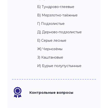
Б) Тундрово-глеевые
В) Мерзлотно-таёжные
Г) Подзолистые
Д) Дерново-подзолистые
Е) Серые лесные
Ж) Чернозёмы
З) Каштановые
И) Бурые полупустынные
Контрольные вопросы