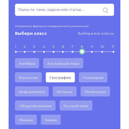
Например: формулы сокращенного умножения
Выбери класс
Выбери все классы
1
2
3
4
5
6
7
8
9
10
11
Алгебра
Английский язык
Биология
География
Геометрия
Информатика
История
Литература
Обществознание
Русский язык
Физика
Химия