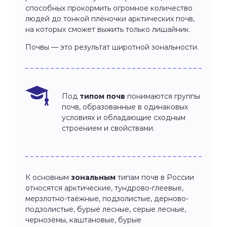
способных прокормить огромное количество
людей до тонкой плёночки арктических почв,
на которых сможет выжить только лишайник.
Почвы — это результат широтной зональности.
Под
типом почв
понимаются группы
почв, образованные в одинаковых
условиях и обладающие сходным
строением и свойствами.
К основным
зональным
типам почв в России
относятся арктические, тундрово-глеевые,
мерзлотно-таёжные, подзолистые, дерново-
подзолистые, бурые лесные, серые лесные,
чернозёмы, каштановые, бурые