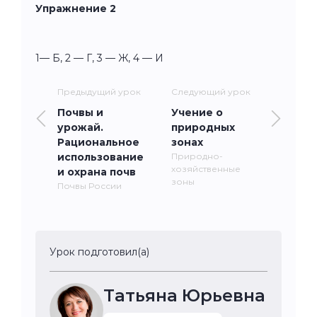
Упражнение 2
1— Б, 2 — Г, 3 — Ж, 4 — И
Предыдущий урок
Следующий урок
Почвы и
Учение о
урожай.
природных
Рациональное
зонах
использование
Природно-
хозяйственные
и охрана почв
зоны
Почвы России
Урок подготовил(а)
Татьяна Юрьевна