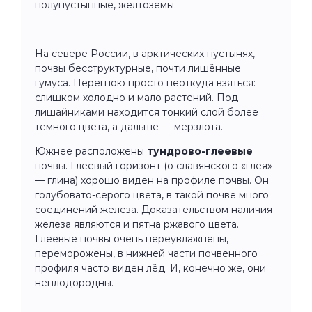
полупустынные, желтозёмы.
На севере России, в арктических пустынях,
почвы бесструктурные, почти лишённые
гумуса. Перегною просто неоткуда взяться:
слишком холодно и мало растений. Под
лишайниками находится тонкий слой более
тёмного цвета, а дальше — мерзлота.
Южнее расположены
тундрово-глеевые
почвы. Глеевый горизонт (о славянского «глея»
— глина) хорошо виден на профиле почвы. Он
голубовато-серого цвета, в такой почве много
соединений железа. Доказательством наличия
железа являются и пятна ржавого цвета.
Глеевые почвы очень переувлажнены,
переморожены, в нижней части почвенного
профиля часто виден лёд. И, конечно же, они
неплодородны.