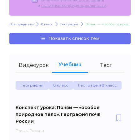
и
политики конфиденциальности
.
Все предметы
8 класс
География
Почвы — «особое природное тело». География почв России
Показать список тем
Учебник
Видеоурок
Тест
География
8 класс
География 8 класс
Конспект урока: Почвы — «особое
природное тело». География почв
России
Почвы России