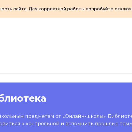
ность сайта. Для корректной работы попробуйте отключ
блиотека
школьным предметам от «Онлайн-школы». Библиот
овиться к контрольной и вспомнить прошлые темы