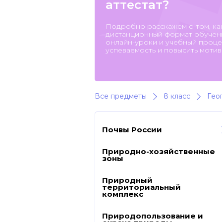
аттестат?
Подробно расскажем о том, ка
дистанционный формат обучени
онлайн-уроки и учебный процес
успеваемость и повысить мотив
Все предметы
8 класс
Гео
Почвы России
Природно-хозяйственные
зоны
Природный
территориальный
комплекс
Природопользование и