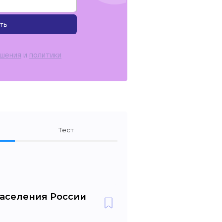
ть
ашения
и
политики
Тест
населения России