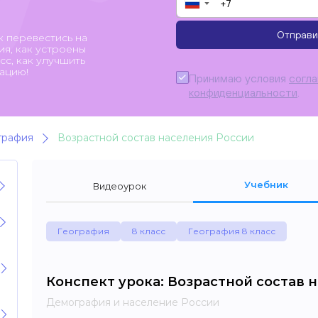
▼
Отправи
к перевестись на
я, как устроены
с, как улучшить
ацию!
Принимаю условия
согл
конфиденциальности
.
графия
Возрастной состав населения России
Учебник
Видеоурок
География
8 класс
География 8 класс
Конспект урока: Возрастной состав 
Демография и население России