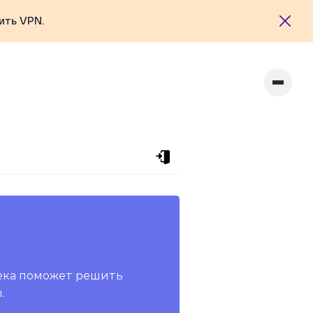
ить VPN.
ека поможет решить
.