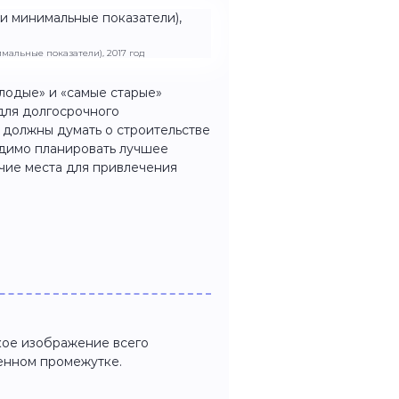
мальные показатели), 2017 год
олодые» и «самые старые»
для долгосрочного
 должны думать о строительстве
одимо планировать лучшее
чие места для привлечения
ое изображение всего
енном промежутке.