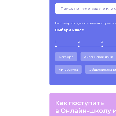
Например: формулы сокращенного умнож
Выбери класс
1
2
3
Алгебра
Английский язык
Литература
Обществознани
Как поступить
в Онлайн-школу 