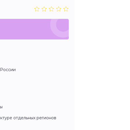
 России
пы
уктуре отдельных регионов