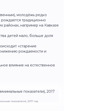
твенным), молодёжь редко
ях рождается традиционно
их районах, например на Кавказе
тва детей мало, больше доля
роисходит «старение
к снижению рождаемости и
льное влияние на естественное
альные показатели), 2017 год