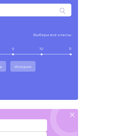
Выбери все классы
9
10
11
а
История