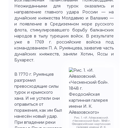
Неожиданными для турок оказались и
направление главного удара России — на
дунайские княжества Молдавию и Валахию —
и появление в Средиземном море русского
флота, стимулировавшего борьбу балканских
народов в тылу турецких войск. В результате
уже в 1769 г. российские войска под
командованием П. А. Румянцева, захватив часть
дунайских княжеств, заняли Хотин, Яссы и
Бухарест.
В 1770 г. Румянцев
разгромил
превосходящие силы
турок и крымского
хана. И не успели они
оправиться от
поражения, как им был
нанесён новый удар.
Рис. 1. «И. Айвазовский.
«Чесменский бой». 1848 г.
При впадении реки
Феодосийская картинная
галерея имени И. К.