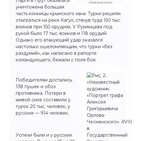
Ларги в Прут оказалась
Айвазовского»
уничтожена большая
часть конницы крымского хана. Турки решили
отыграться на реке Кагул, стянув туда 150 тыс.
воинов при 150 орудиях. У Румянцева под
рукой было 17 тыс. воинов и 118 орудий.
Однако его атакующий удар оказался
настолько ошеломляющим, что турки «без
раздумий», как написано в рапорте
командующего, бежали с поля боя.
Победителям достались
138 пушек и обоз
противника. Потери в
живой силе составили у
турок 20 тыс. человек, у
русских — 914 человек.
Успехи были и у русских