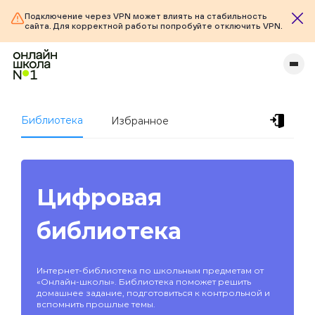
Подключение через VPN может влиять на стабильность
сайта. Для корректной работы попробуйте отключить VPN.
Библиотека
Избранное
Цифровая
библиотека
Интернет-библиотека по школьным предметам от
«Онлайн-школы». Библиотека поможет решить
домашнее задание, подготовиться к контрольной и
вспомнить прошлые темы.