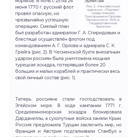
моряков. В ночь с 25 на 26
июня 1770 г. русский флот
Рис. 2. «Неизвестный
художник. «Портрет
провёл опасную, но
графа Алексея
Григорьевича Орлова-
чрезвычайно успешную
Чесменского». XVIII в.
Государственный
операцию. Смелый план
Эрмитаж
был разработан адмиралом Г. А. Спиридовым и
блестяще осуществлён флотом под
командованием А. Г. Орлова и адмирала С. К.
Грейга (рис. 2). В Чесменской бухте внезапным
ударом россиян была уничтожена мощная
турецкая эскадра, потерявшая более 20
больших и малых кораблей и практически весь
свой личный состав (рис. 1).
Теперь россияне стали господствовать в
Эгейском море. В ходе кампании 1771 г.
Средиземноморская эскадра блокировала
Дарданеллы, а сухопутные войска заняли Крым.
Россия предложила Турции заключить мир, но
Франция и Австрия подталкивали Стамбул к