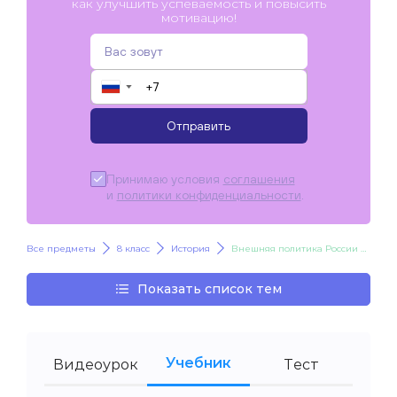
как улучшить успеваемость и повысить
мотивацию!
▼
Отправить
Принимаю условия
соглашения
и
политики конфиденциальности
.
Все предметы
8 класс
История
Внешняя политика России на южном направлении. Европейское направление внешней политики России во второй половине XVIII в.
Показать список тем
Учебник
Видеоурок
Тест