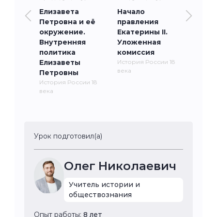
Елизавета
Начало
Петровна и её
правления
окружение.
Екатерины II.
Внутренняя
Уложенная
политика
комиссия
Елизаветы
История России 18
века
Петровны
История России 18
века
Урок подготовил(а)
Олег Николаевич
Учитель истории и
обществознания
Опыт работы:
8 лет