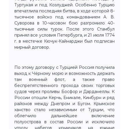
Туртукая и под Козлуджей. Особенно Турцию
впечатлила последняя битва, в ходе которой 8-
тысячное войско под командованием А. В.
Суворова в 10-часовом бою разгромило 40-
тысячные силы турок. После этого Стамбул
принял все условия Петербурга, и 21 июля 1774
г. в местечке Кючук-Кайнарджи был подписан
мирный договор.
По этому договору с Турцией Россия получила
выход к Чёрному морю и возможность держать
там военный флот, а также право
беспрепятственного прохода своих торговых
судов через проливы Босфор и Дарданеллы. К
России отошли Керчь, Еникале, Кинбурн и ряд
районов между Днепром и Бугом. Крымское
ханство стало независимым от Турции, что
облегчило дальнейшее включение
полуострова в состав России и исключило
угрозу набегов крымчаков на южные