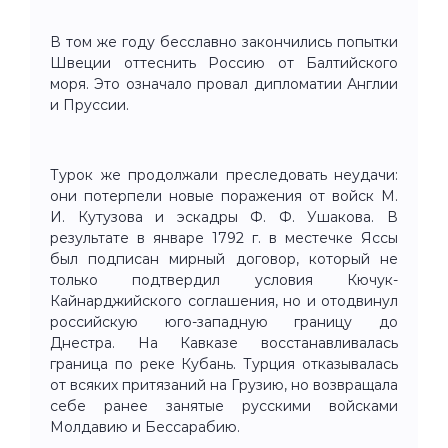
В том же году бесславно закончились попытки
Швеции оттеснить Россию от Балтийского
моря. Это означало провал дипломатии Англии
и Пруссии.
Турок же продолжали преследовать неудачи:
они потерпели новые поражения от войск М.
И. Кутузова и эскадры Ф. Ф. Ушакова. В
результате в январе 1792 г. в местечке Яссы
был подписан мирный договор, который не
только подтвердил условия Кючук-
Кайнарджийского соглашения, но и отодвинул
российскую юго-западную границу до
Днестра. На Кавказе восстанавливалась
граница по реке Кубань. Турция отказывалась
от всяких притязаний на Грузию, но возвращала
себе ранее занятые русскими войсками
Молдавию и Бессарабию.