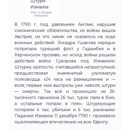
Рис. 4. Штурм
Измаила
В 1790 г. под давлением Англии, нарушив
союзнические обязательства, из войны вышла
Австрия, но это никак не сказалось на ходе
военных действий. Эскадра Ушакова изрядно
потрепала турецкий флот у Гаджибея и в
Керченском проливе, но исход войны решили
действия войск Суворова под Измаилом.
Штурму крепости, считавшейся неприступной,
предшествовал знаменитый ультиматум
полководца: «24 часа на размышление и —
воля; первые мои выстрелы уже неволя; штурм
— смерть». Так всё и произошло: из 35-
тысячного гарнизона 26 тыс. турок пали в бою,
а остальные попали в плен. Штурмующие
потеряли 4 тыс. убитыми и 6 тыс. ранеными.
Падение Измаила 11 декабря 1790 г. произвело
ошеломляющее впечатление на всю Европу.