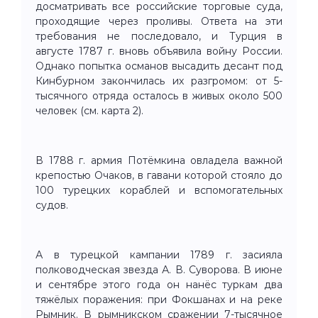
досматривать все российские торговые суда,
проходящие через проливы. Ответа на эти
требования не последовало, и Турция в
августе 1787 г. вновь объявила войну России.
Однако попытка османов высадить десант под
Кинбурном закончилась их разгромом: от 5-
тысячного отряда осталось в живых около 500
человек (см. карта 2).
В 1788 г. армия Потёмкина овладела важной
крепостью Очаков, в гавани которой стояло до
100 турецких кораблей и вспомогательных
судов.
А в турецкой кампании 1789 г. засияла
полководческая звезда А. В. Суворова. В июне
и сентябре этого года он нанёс туркам два
тяжёлых поражения: при Фокшанах и на реке
Рымник. В рымникском сражении 7-тысячное