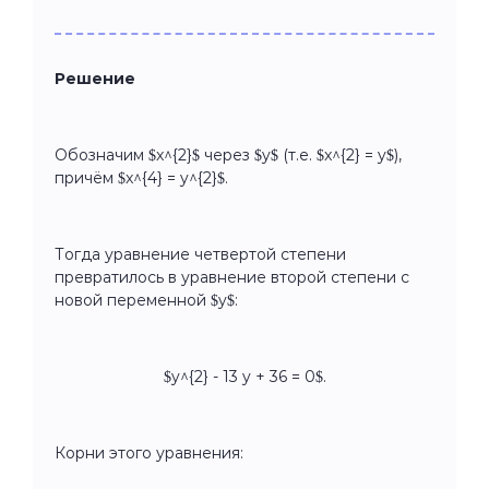
Решение
Обозначим $x^{2}$ через $y$ (т.е. $x^{2} = y$),
причём $x^{4} = y^{2}$.
Тогда уравнение четвертой степени
превратилось в уравнение второй степени с
новой переменной $y$:
$y^{2} - 13 y + 36 = 0$.
Корни этого уравнения: