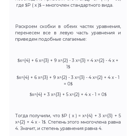
где $P ( x )$ – многочлен стандартного вида.
Раскроем скобки в обеих частях уравнения,
перенесем все в левую часть уравнения и
приведем подобные слагаемые:
$x^{4} + 6 x^{3} + 9 x^{2} - 3 x^{3} = 4 x^{2} - 4 x +
1$
$x^{4} + 6 x^{3} + 9 x^{2} - 3 x^{3} - 4 x^{2} + 4 x - 1
= 0$
$x^{4} + 3 x^{3} + 5 x^{2} + 4 x - 1 = 0$
Тогда получили, что $P ( x ) = x^{4} + 3 x^{3} + 5
x^{2} + 4 x - 1$. Степень этого многочлена равна
4. Значит, и степень уравнения равна 4.