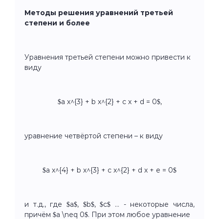
Методы решения уравнений третьей
степени и более
Уравнения третьей степени можно привести к
виду
$a x^{3} + b x^{2} + c x + d = 0$,
уравнение четвёртой степени – к виду
$a x^{4} + b x^{3} + c x^{2} + d x + e = 0$
и т.д., где $a$, $b$, $c$ … - некоторые числа,
причём $a \neq 0$. При этом любое уравнение