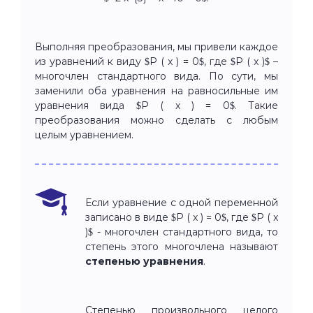
Выполняя преобразования, мы привели каждое
из уравнений к виду $P ( x ) = 0$, где $P ( x )$ –
многочлен стандартного вида. По сути, мы
заменили оба уравнения на равносильные им
уравнения вида $P ( x ) = 0$. Такие
преобразования можно сделать с любым
целым уравнением.
Если уравнение с одной переменной
записано в виде $P ( x ) = 0$, где $P ( x
)$ - многочлен стандартного вида, то
степень этого многочлена называют
степенью уравнения
.
Степенью произвольного целого