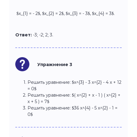
$x_{1} = - 2$, $x_{2} = 2$, $x_{3} = - 3$, $x_{4} = 3$.
Ответ:
-3; -2; 2; 3.
Упражнение 3
Решить уравнение: $x^{3} - 3 x^{2} - 4 x + 12
= 0$
Решить уравнение: $( x^{2} + x - 1 ) ( x^{2} +
x + 5 ) = 7$
Решить уравнение: $36 x^{4} - 5 x^{2} - 1 =
0$