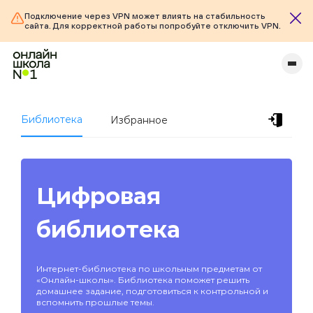
Подключение через VPN может влиять на стабильность
сайта. Для корректной работы попробуйте отключить VPN.
Библиотека
Избранное
Цифровая
библиотека
Интернет-библиотека по школьным предметам от
«Онлайн-школы». Библиотека поможет решить
домашнее задание, подготовиться к контрольной и
вспомнить прошлые темы.