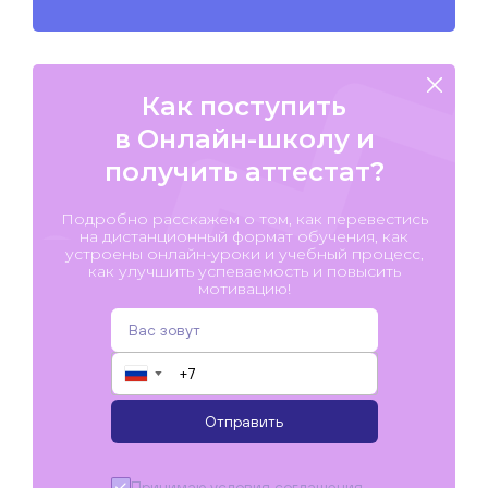
Как поступить
в Онлайн-школу и
получить аттестат?
Подробно расскажем о том, как перевестись
на дистанционный формат обучения, как
устроены онлайн-уроки и учебный процесс,
как улучшить успеваемость и повысить
мотивацию!
▼
Отправить
Принимаю условия
соглашения