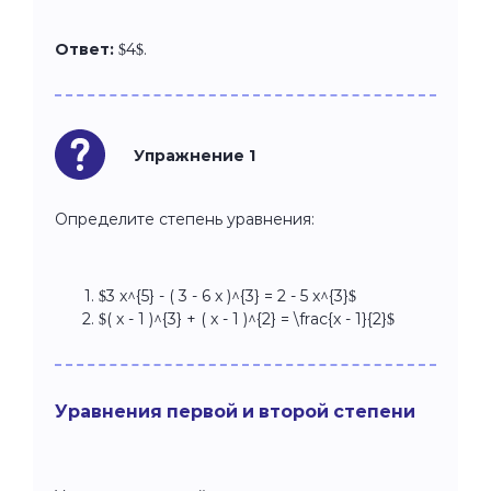
Ответ:
$4$.
Упражнение 1
Определите степень уравнения:
$3 x^{5} - ( 3 - 6 x )^{3} = 2 - 5 x^{3}$
$( x - 1 )^{3} + ( x - 1 )^{2} = \frac{x - 1}{2}$
Уравнения первой и второй степени