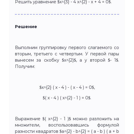
Решить уравнение $x^{3} - 4 x^{2} - x + 4 = 0$.
Решение
Выполним группировку первого слагаемого со
вторым, третьего с четвертым. У первой пары
вынесем за скобку $x^{2}$, а у второй $- 1$.
Получим:
$x^{2} ( x - 4 ) - ( x - 4 ) = 0$,
$( x - 4 ) ( x^{2} - 1 ) = 0$.
Выражение $( x^{2} - 1 )$ можно разложить на
множители, воспользовавшись формулой
разности квадратов $a^{2} - b^{2} = ( a - b ) ( a + b