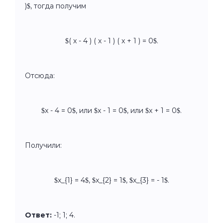
)$, тогда получим
$( x - 4 ) ( x - 1 ) ( x + 1 ) = 0$.
Отсюда:
$x - 4 = 0$, или $x - 1 = 0$, или $x + 1 = 0$.
Получили:
$x_{1} = 4$, $x_{2} = 1$, $x_{3} = - 1$.
Ответ:
-1; 1; 4.