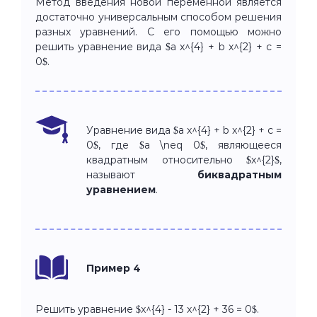
Метод введения новой переменной является
достаточно универсальным способом решения
разных уравнений. С его помощью можно
решить уравнение вида $a x^{4} + b x^{2} + c =
0$.
Уравнение вида $a x^{4} + b x^{2} + c =
0$, где $a \neq 0$, являющееся
квадратным относительно $x^{2}$,
называют
биквадратным
уравнением
.
Пример 4
Решить уравнение $x^{4} - 13 x^{2} + 36 = 0$.