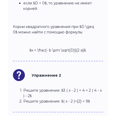
если $D < 0$, то уравнение не имеет
корней.
Корни квадратного уравнения при $D \geq
0$ можно найти с помощью формулы
$x = \frac{- b \pm \sqrt{D}}{2 a}$.
Упражнение 2
Решите уравнение: $3 ( x - 2 ) + 4 = 2 ( 4 - x
) - 2$
Решите уравнение: $( x - 2 )^{2} = 9$