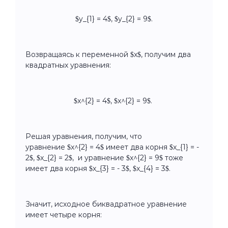
$y_{1} = 4$, $y_{2} = 9$.
Возвращаясь к переменной $x$, получим два
квадратных уравнения:
$x^{2} = 4$, $x^{2} = 9$.
Решая уравнения, получим, что
уравнение $x^{2} = 4$ имеет два корня $x_{1} = -
2$, $x_{2} = 2$, и уравнение $x^{2} = 9$ тоже
имеет два корня $x_{3} = - 3$, $x_{4} = 3$.
Значит, исходное биквадратное уравнение
имеет четыре корня: