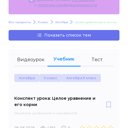
и
политики конфиденциальности
.
Все предметы
9 класс
Алгебра
Целое уравнение и его корни
Показать список тем
Учебник
Видеоурок
Тест
Алгебра
9 класс
Алгебра 9 класс
Конспект урока: Целое уравнение и
его корни
Решение уравнений и неравенств
05.08.2026
4310
0