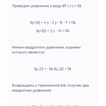
Приведем уравнение к виду $P ( x ) = 0$:
$y^{2} + 4 y - 2 y - 8 - 7 = 0$,
$y^{2} + 2 y - 15 = 0$.
Имеем квадратное уравнение, корнями
которого являются:
$y_{1} = - 5$, $y_{2} = 3$.
Возвращаясь к переменной $x$, получим два
квадратных уравнения: