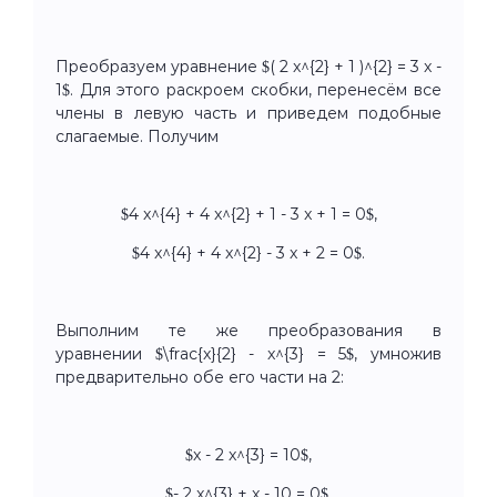
Преобразуем уравнение $( 2 x^{2} + 1 )^{2} = 3 x -
1$. Для этого раскроем скобки, перенесём все
члены в левую часть и приведем подобные
слагаемые. Получим
$4 x^{4} + 4 x^{2} + 1 - 3 x + 1 = 0$,
$4 x^{4} + 4 x^{2} - 3 x + 2 = 0$.
Выполним те же преобразования в
уравнении $\frac{x}{2} - x^{3} = 5$, умножив
предварительно обе его части на 2:
$x - 2 x^{3} = 10$,
$- 2 x^{3} + x - 10 = 0$.