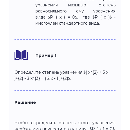
уравнения называют степень
равносильного ему уравнения
вида $P ( x ) = 0$, где $P ( x )$ -
многочлен стандартного вида.
Пример 1
Определите степень уравнения $( x^{2} + 3 x
)^{2} - 3 x^{3} = ( 2 x - 1 )^{2}$.
Решение
Чтобы определить степень этого уравнения,
необходимо привести его к виду $P ( x ) = 0$,