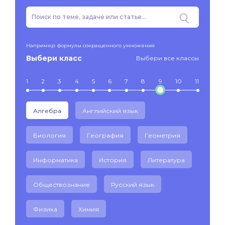
Например: формулы сокращенного умножения
Выбери класс
Выбери все классы
1
2
3
4
5
6
7
8
9
10
11
Алгебра
Английский язык
Биология
География
Геометрия
Информатика
История
Литература
Обществознание
Русский язык
Физика
Химия