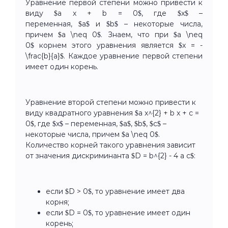
Уравнение первой степени можно привести к
виду $a x + b = 0$, где $x$ –
переменная, $a$ и $b$ – некоторые числа,
причем $a \neq 0$. Знаем, что при $a \neq
0$ корнем этого уравнения является $x = -
\frac{b}{a}$. Каждое уравнение первой степени
имеет один корень.
Уравнение второй степени можно привести к
виду квадратного уравнения $a x^{2} + b x + c =
0$, где $x$ – переменная, $a$, $b$, $c$ –
некоторые числа, причем $a \neq 0$.
Количество корней такого уравнения зависит
от значения дискриминанта $D = b^{2} - 4 a c$:
если $D > 0$, то уравнение имеет два
корня;
если $D = 0$, то уравнение имеет один
корень;