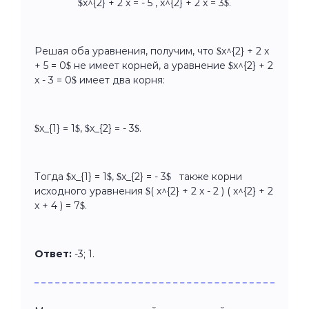
$x^{2} + 2 x = - 5 , x^{2} + 2 x = 3$.
Решая оба уравнения, получим, что $x^{2} + 2 x
+ 5 = 0$ не имеет корней, а уравнение $x^{2} + 2
x - 3 = 0$ имеет два корня:
$x_{1} = 1$, $x_{2} = - 3$.
Тогда $x_{1} = 1$, $x_{2} = - 3$ также корни
исходного уравнения $( x^{2} + 2 x - 2 ) ( x^{2} + 2
x + 4 ) = 7$.
Ответ:
-3; 1.