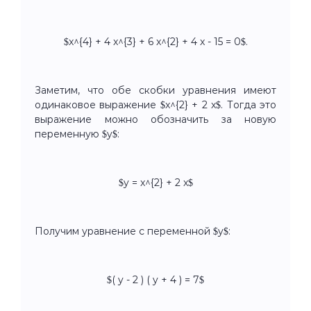
$x^{4} + 4 x^{3} + 6 x^{2} + 4 x - 15 = 0$.
Заметим, что обе скобки уравнения имеют
одинаковое выражение $x^{2} + 2 x$. Тогда это
выражение можно обозначить за новую
переменную $y$:
$y = x^{2} + 2 x$
Получим уравнение с переменной $y$:
$( y - 2 ) ( y + 4 ) = 7$