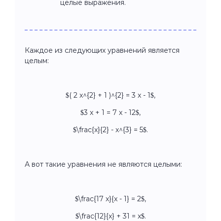
целые выражения.
Каждое из следующих уравнений является
целым:
$( 2 x^{2} + 1 )^{2} = 3 x - 1$,
$3 x + 1 = 7 x - 12$,
$\frac{x}{2} - x^{3} = 5$.
А вот такие уравнения не являются целыми:
$\frac{17 x}{x - 1} = 2$,
$\frac{12}{x} + 31 = x$.