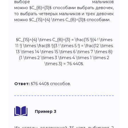
выборе мальчиков
можно $C_{8}^{3}$ способами выбрать девочек,
то выбрать четверых мальчиков и трех девочек
можно $C_{15}^{4} \times C_{8}^{3}$ способами.
$C_{15}^{4} \times C_{8}^{3} = \frac{15 !}{4 ! \times
11 !} \times \frac{8 !}{3 ! \times 5 !} = \frac{12 \times
13 \times 14 \times 15 \times 6 \times 7 \times 8}
{1 \times 2 \times 3 \times 4 \times 1 \times 2
\times 3} = 76 440$.
Ответ:
$76 440$ способов.
Пример 3
Из колоды, содержащей 36 карт, выбирают 2