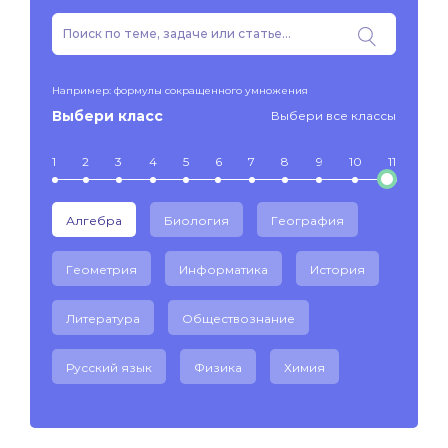
Например: формулы сокращенного умножения
Выбери класс
Выбери все классы
1
2
3
4
5
6
7
8
9
10
11
Алгебра
Биология
География
Геометрия
Информатика
История
Литература
Обществознание
Русский язык
Физика
Химия