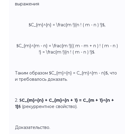
выражения
$C_{m}^{n} = \frac{m !}{n ! ( m - n ) !}$,
$C_{m}^{m - n} = \frac{m !}{( m - m + n ) ! ( m - n )
!} = \frac{m !}{n ! ( m - n ) !}$.
Таким образом $C_{m}^{n} = C_{m}^{m - n}$, что
и требовалось доказать.
2.
$C_{m}^{n} + C_{m}^{n + 1} = C_{m + 1}^{n +
1}$
(рекуррентное свойство).
Доказательство.