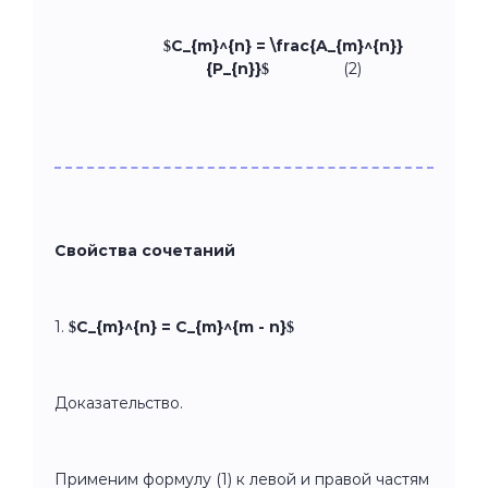
$C_{m}^{n} = \frac{A_{m}^{n}}
{P_{n}}$
(2)
Свойства сочетаний
1.
$C_{m}^{n} = C_{m}^{m - n}$
Доказательство.
Применим формулу (1) к левой и правой частям