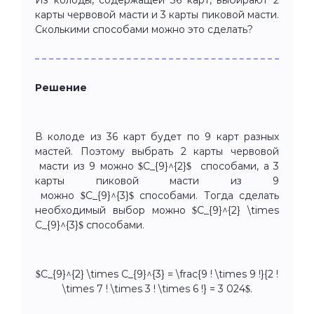
карты червовой масти и 3 карты пиковой масти.
Сколькими способами можно это сделать?
Решение
В колоде из 36 карт будет по 9 карт разных
мастей. Поэтому выбрать 2 карты червовой
масти из 9 можно $C_{9}^{2}$ способами, а 3
карты пиковой масти из 9
можно $C_{9}^{3}$ способами. Тогда сделать
необходимый выбор можно $C_{9}^{2} \times
C_{9}^{3}$ способами.
$C_{9}^{2} \times C_{9}^{3} = \frac{9 ! \times 9 !}{2 !
\times 7 ! \times 3 ! \times 6 !} = 3 024$
.