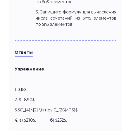
по $n$ элементов.
3. Запишите формулу для вычисления
числа сочетаний из $m$ элементов
по $n$ элементов.
Ответы
Упражнение
1. $15$.
2. $1 890$.
3.$C_{4}^{2} \times C_{26}^{13}$.
4. а) $210$. б) $252$.