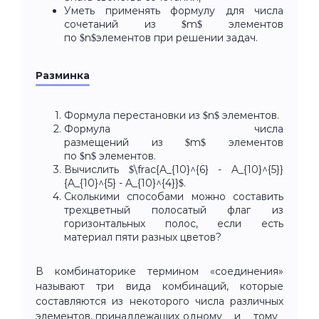
Уметь применять формулу для числа
сочетаний из $m$ элементов
по $n$элементов при решении задач.
Разминка
Формула перестановки из $n$ элементов.
Формула числа
размещений из $m$ элементов
по $n$ элементов.
Вычислить $\frac{A_{10}^{6} - A_{10}^{5}}
{A_{10}^{5} - A_{10}^{4}}$.
Сколькими способами можно составить
трехцветный полосатый флаг из
горизонтальных полос, если есть
материал пяти разных цветов?
В комбинаторике термином «соединения»
называют три вида комбинаций, которые
составляются из некоторого числа различных
элементов, принадлежащих одному и тому