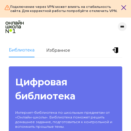
Подключение через VPN может влиять на стабильность
сайта. Для корректной работы попробуйте отключить VPN.
Библиотека
Избранное
Цифровая
библиотека
Интернет-библиотека по школьным предметам от
«Онлайн-школы». Библиотека поможет решить
домашнее задание, подготовиться к контрольной и
вспомнить прошлые темы.