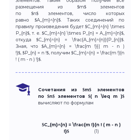
элементов. Таким образом получим все
размещения из $m$ элементов
по $n$ элементов, число которых
равно $A_{m}^{n}$. Таких соединений по
правилу произведения будет $C_{m}^{n} \times
P_{n}$, т. е. $C_{m}^{n} \times P_{n} = A_{m}^{n}$,
откуда $C_{m}^{n} = \frac{A_{m}^{n}}{P_{n}}$.
Зная, что $A_{m}^{n} = \frac{m !}{( m - n )
!}$, $P_{n} = n !$, получим $C_{m}^{n} = \frac{m !}{n
! ( m - n ) !}$.
Сочетания из $m$ элементов
по $n$ элементов $( n \leq m )$
вычисляют по формулам
$C_{m}^{n} = \frac{m !}{n ! ( m - n )
!}$
(1)