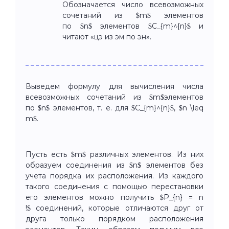
Обозначается число всевозможных
сочетаний из $m$ элементов
по $n$ элементов $C_{m}^{n}$ и
читают «цэ из эм по эн».
Выведем формулу для вычисления числа
всевозможных сочетаний из $m$элементов
по $n$ элементов, т. е. для $C_{m}^{n}$, $n \leq
m$.
Пусть есть $m$ различных элементов. Из них
образуем соединения из $n$ элементов без
учета порядка их расположения. Из каждого
такого соединения с помощью перестановки
его элементов можно получить $P_{n} = n
!$ соединений, которые отличаются друг от
друга только порядком расположения