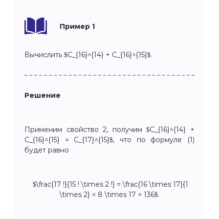
Пример 1
Вычислить $C_{16}^{14} + C_{16}^{15}$.
Решение
Применим свойство 2, получим $C_{16}^{14} +
C_{16}^{15} = C_{17}^{15}$, что по формуле (1)
будет равно
$\frac{17 !}{15 ! \times 2 !} = \frac{16 \times 17}{1
\times 2} = 8 \times 17 = 136$.