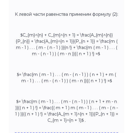
К левой части равенства применим формулу (2):
$C_{m}^{n} + C_{m}^{n + 1} = \frac{A_{m}^{n}}
{P_{n}} + \frac{A_{m}^{n + 1}}{P_{n + 1}} = \frac{m (
m - 1 ) . . . ( m - ( n - 1 ) )}{n !} + \frac{m ( m - 1 ) . . . (
m - ( n - 1 ) ) ( m - n )}{( n + 1 ) !} =$
$= \frac{m ( m - 1 ) . . . ( m - ( n - 1 ) ) ( n + 1 ) + m (
m - 1 ) . . . ( m - ( n - 1 ) ) ( m - n )}{( n + 1 ) !} =$
$= \frac{m ( m - 1 ) . . . ( m - ( n - 1 ) ) ( n + 1 + m - n
)}{( n + 1 ) !} = \frac{( m + 1 ) m ( m - 1 ) . . . ( m - ( n -
1 ) )}{( n + 1 ) !} = \frac{A_{m + 1}^{n + 1}}{P_{n + 1}} =
C_{m + 1}^{n + 1}$ .