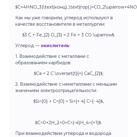
$C+4HNO_3(\text{конц}.,\text{гор}.)=CO_2\uparrow+4N
Как мы уже говорили, углерод используют в
качестве восстановителя в металлургии:
$3 C + Fe_{2} O_{3} = 2 Fe + 3 CO \uparrow$.
Углерод —
окислитель
:
1. Взаимодействие с металлами с
образованием карбидов:
$Ca + 2 C \overset{t}{=} CaC_{2}$;
2. Взаимодействие с неметаллами с меньшим
значением электроотрицательности:
$Si^{0} + C^{0} = Si^{+ 4} C^{- 4}$,
$C^0+2H_2^0=C^{-4}H_4^{+1}$
.
При взаимодействии углерода и водорода