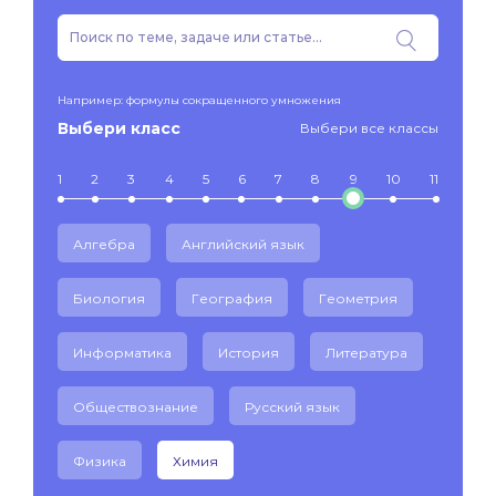
Например: формулы сокращенного умножения
Выбери класс
Выбери все классы
1
2
3
4
5
6
7
8
9
10
11
Алгебра
Английский язык
Биология
География
Геометрия
Информатика
История
Литература
Обществознание
Русский язык
Физика
Химия