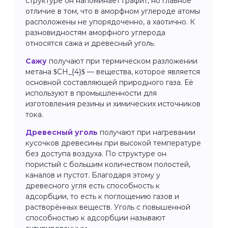
структуре он напоминает графит, но главное
отличие в том, что в аморфном углероде атомы
расположены не упорядоченно, а хаотично. К
разновидностям аморфного углерода
относятся сажа и древесный уголь.
Сажу
получают при термическом разложении
метана $CH_{4}$ — вещества, которое является
основной составляющей природного газа. Её
используют в промышленности для
изготовления резины и химических источников
тока.
Древесный уголь
получают при нагревании
кусочков древесины при высокой температуре
без доступа воздуха. По структуре он
пористый с большим количеством полостей,
каналов и пустот. Благодаря этому у
древесного угля есть способность к
адсорбции, то есть к поглощению газов и
растворённых веществ. Уголь с повышенной
способностью к адсорбции называют