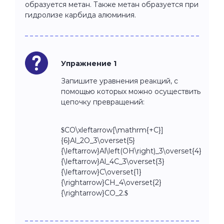
образуется метан. Также метан образуется при
гидролизе карбида алюминия.
Упражнение 1
Запишите уравнения реакций, с
помощью которых можно осуществить
цепочку превращений:
$CO\xleftarrow[\mathrm{+C}]
{6}Al_2O_3\overset{5}
{\leftarrow}Al\left(OH\right)_3\overset{4}
{\leftarrow}Al_4C_3\overset{3}
{\leftarrow}C\overset{1}
{\rightarrow}CH_4\overset{2}
{\rightarrow}CO_2.$