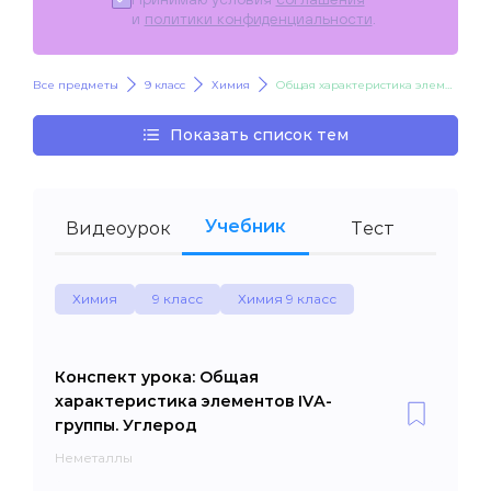
и
политики конфиденциальности
.
Все предметы
9 класс
Химия
Общая характеристика элементов IVА-группы. Углерод
Показать список тем
Учебник
Видеоурок
Тест
Химия
9 класс
Химия 9 класс
Конспект урока: Общая
характеристика элементов IVА-
группы. Углерод
Неметаллы