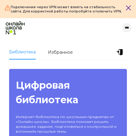
Подключение через VPN может влиять на стабильность
сайта. Для корректной работы попробуйте отключить VPN.
Библиотека
Избранное
Цифровая
библиотека
Интернет-библиотека по школьным предметам от
«Онлайн-школы». Библиотека поможет решить
домашнее задание, подготовиться к контрольной и
вспомнить прошлые темы.