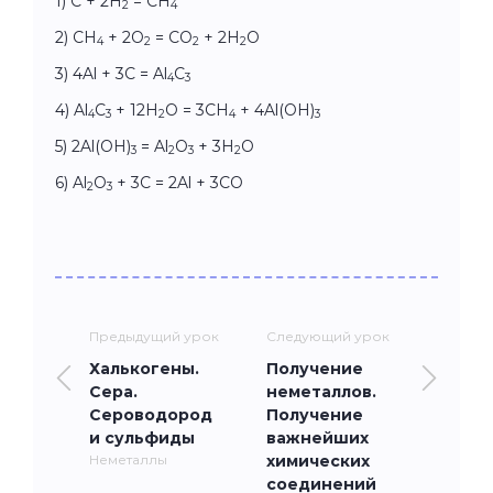
1) C + 2H
= CH
2
4
2) CH
+ 2O
= CO
+ 2H
O
4
2
2
2
3) 4Al + 3C = Al
C
4
3
4) Al
C
+ 12H
O = 3CH
+ 4Al(OH)
4
3
2
4
3
5) 2Al(OH)
= Al
O
+ 3H
O
3
2
3
2
6) Al
O
+ 3C = 2Al + 3CO
2
3
Предыдущий урок
Следующий урок
Халькогены.
Получение
Сера.
неметаллов.
Сероводород
Получение
и сульфиды
важнейших
Неметаллы
химических
соединений