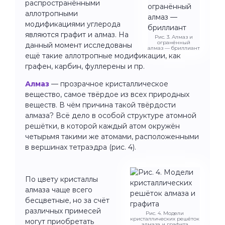
распространёнными
аллотропными
модификациями углерода
являются графит и алмаз. На
Рис. 3. Алмаз и
огранённый
данный момент исследованы
алмаз — бриллиант
ещё такие аллотропные модификации, как
графен, карбин, фуллерены и пр.
Алмаз
— прозрачное кристаллическое
вещество, самое твёрдое из всех природных
веществ. В чём причина такой твёрдости
алмаза? Всё дело в особой структуре атомной
решётки, в которой каждый атом окружён
четырьмя такими же атомами, расположенными
в вершинах тетраэдра (рис. 4).
По цвету кристаллы
алмаза чаще всего
бесцветные, но за счёт
различных примесей
Рис. 4. Модели
кристаллических решёток
могут приобретать
алмаза и графита