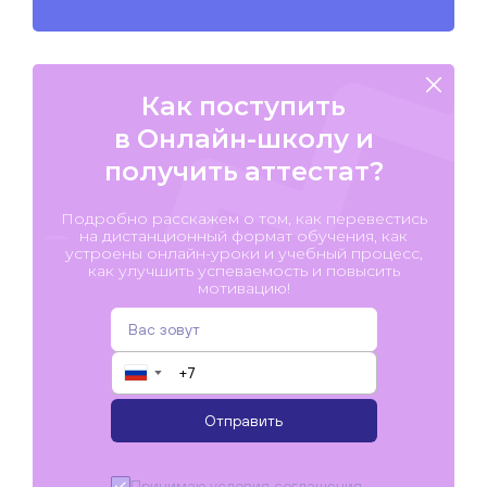
Как поступить
в Онлайн-школу и
получить аттестат?
Подробно расскажем о том, как перевестись
на дистанционный формат обучения, как
устроены онлайн-уроки и учебный процесс,
как улучшить успеваемость и повысить
мотивацию!
▼
Отправить
Принимаю условия
соглашения