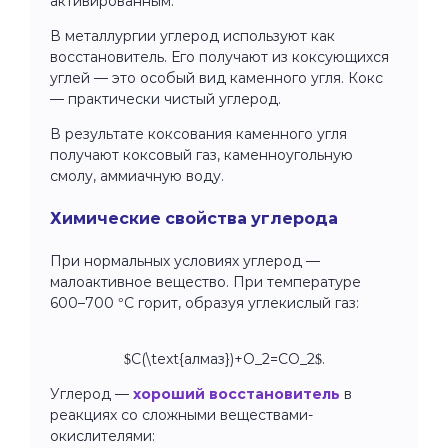
активированным.
В металлургии углерод используют как
восстановитель. Его получают из коксующихся
углей — это особый вид каменного угля. Кокс
— практически чистый углерод.
В результате коксования каменного угля
получают коксовый газ, каменноугольную
смолу, аммиачную воду.
Химические свойства углерода
При нормальных условиях углерод —
малоактивное вещество. При температуре
600–700 °С горит, образуя углекислый газ:
$C(\text{алмаз})+O_2=CO_2$
.
Углерод —
хороший восстановитель
в
реакциях со сложными веществами-
окислителями: