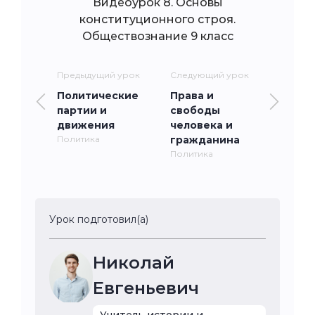
Видеоурок 8. Основы
конституционного строя.
Обществознание 9 класс
Предыдущий урок
Следующий урок
Политические
Права и
партии и
свободы
движения
человека и
Политика
гражданина
Политика
Урок подготовил(а)
Николай
Евгеньевич
Учитель истории и