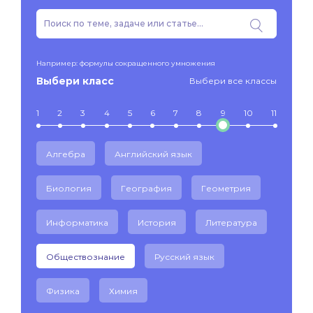
Например: формулы сокращенного умножения
Выбери класс
Выбери все классы
1
2
3
4
5
6
7
8
9
10
11
Алгебра
Английский язык
Биология
География
Геометрия
Информатика
История
Литература
Обществознание
Русский язык
Физика
Химия