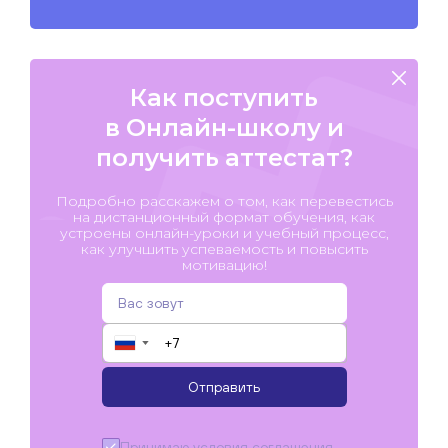
Как поступить
в Онлайн-школу и
получить аттестат?
Подробно расскажем о том, как перевестись
на дистанционный формат обучения, как
устроены онлайн-уроки и учебный процесс,
как улучшить успеваемость и повысить
мотивацию!
▼
Отправить
Принимаю условия
соглашения