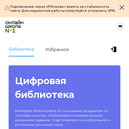
Подключение через VPN может влиять на стабильность
сайта. Для корректной работы попробуйте отключить VPN.
Библиотека
Избранное
Цифровая
библиотека
Интернет-библиотека по школьным предметам от
«Онлайн-школы». Библиотека поможет решить
домашнее задание, подготовиться к контрольной и
вспомнить прошлые темы.