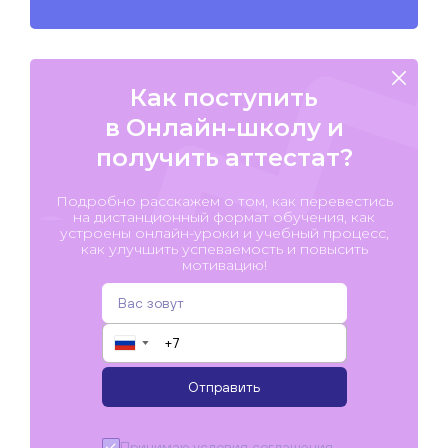
Как поступить
в Онлайн-школу и
получить аттестат?
Подробно расскажем о том, как перевестись
на дистанционный формат обучения, как
устроены онлайн-уроки и учебный процесс,
как улучшить успеваемость и повысить
мотивацию!
▼
Отправить
Принимаю условия
соглашения