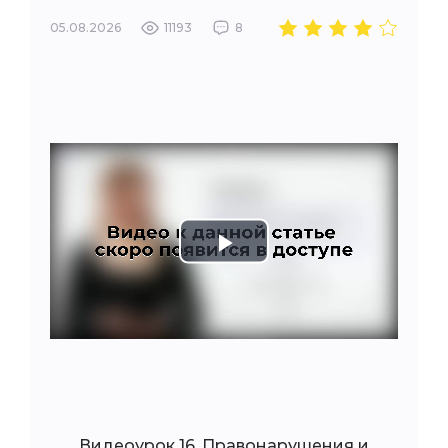
05.08.2026
11193
8
Play
Video
Видеоурок 16. Правонарушения и