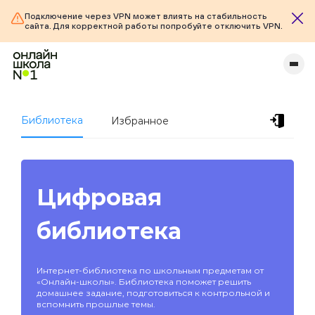
Подключение через VPN может влиять на стабильность
сайта. Для корректной работы попробуйте отключить VPN.
Библиотека
Избранное
Цифровая
библиотека
Интернет-библиотека по школьным предметам от
«Онлайн-школы». Библиотека поможет решить
домашнее задание, подготовиться к контрольной и
вспомнить прошлые темы.