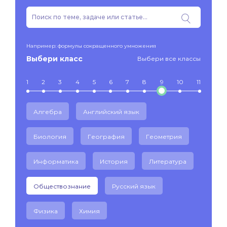
Например: формулы сокращенного умножения
Выбери класс
Выбери все классы
1
2
3
4
5
6
7
8
9
10
11
Алгебра
Английский язык
Биология
География
Геометрия
Информатика
История
Литература
Обществознание
Русский язык
Физика
Химия