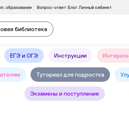
Курсы развития детей 3-5 лет
п. образование
Вопрос-ответ
Блог
Личный кабинет
в
Найт
овая библиотека
ЕГЭ и ОГЭ
Инструкции
Интерес
ителям
Туториал для подростка
Ул
Экзамены и поступление