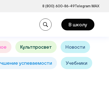
8 (800) 600-86-49
Telegram
MAX
и:
В школу
ное
Культпросвет
Новости
учшение успеваемости
Учебники