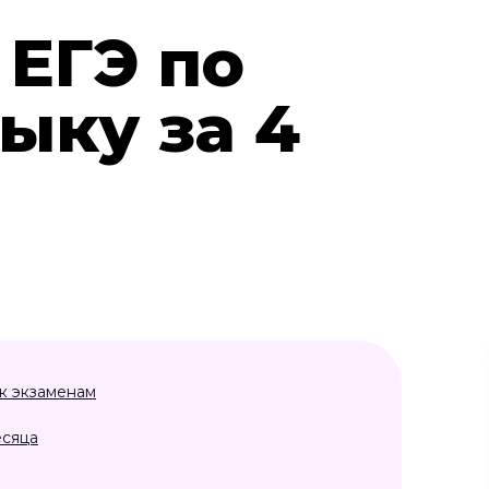
 ЕГЭ по
ыку за 4
к экзаменам
есяца