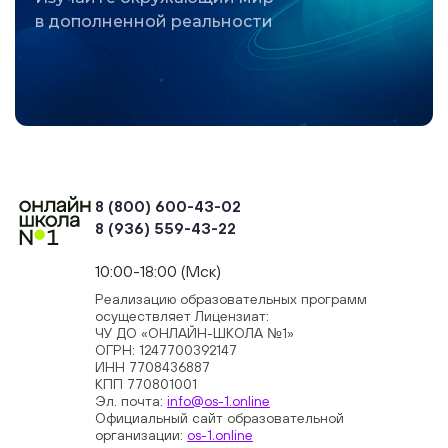
в дополненной реальности
8 (800) 600-43-02
8 (936) 559-43-22
+74954451700, +74950040190
10:00-18:00 (Мск)
Реализацию образовательных программ
осуществляет Лицензиат:
ЧУ ДО «ОНЛАЙН-ШКОЛА №1»
ОГРН: 1247700392147
ИНН 7708436887
КПП 770801001
Эл. почта:
info@os-1.online
Официальный сайт образовательной
организации:
os-1.online