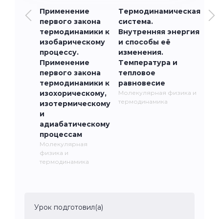
Применение
Термодинамическая
первого закона
система.
термодинамики к
Внутренняя энергия
изобарическому
и способы её
процессу.
изменения.
Применение
Температура и
первого закона
тепловое
термодинамики к
равновесие
изохорическому,
Молекулярная физика и
термодинамика
изотермическому
и
адиабатическому
процессам
Молекулярная
физика и
термодинамика
Урок подготовил(а)