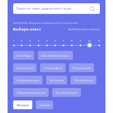
Например: формулы сокращенного умножения
Выбери класс
Выбери все классы
1
2
3
4
5
6
7
8
9
10
11
Алгебра
Английский язык
Биология
География
Геометрия
Информатика
История
Литература
Обществознание
Русский язык
Физика
Химия