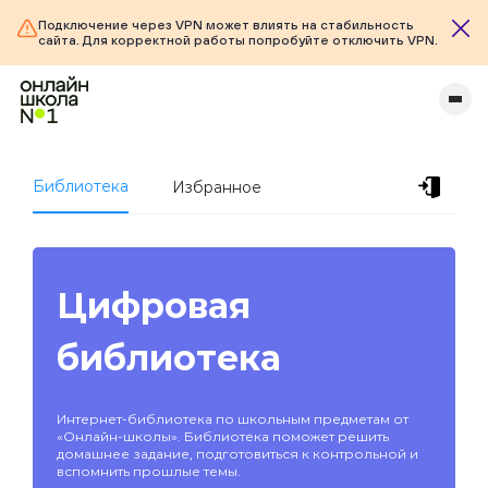
Подключение через VPN может влиять на стабильность
сайта. Для корректной работы попробуйте отключить VPN.
Библиотека
Избранное
Цифровая
библиотека
Интернет-библиотека по школьным предметам от
«Онлайн-школы». Библиотека поможет решить
домашнее задание, подготовиться к контрольной и
вспомнить прошлые темы.