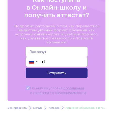
в Онлайн-школу и
получить аттестат?
Подробно расскажем о том, как перевестись
на дистанционный формат обучения, как
устроены онлайн-уроки и учебный процесс,
как улучшить успеваемость и повысить
мотивацию!
▼
Отправить
Принимаю условия
соглашения
и
политики конфиденциальности
.
Все предметы
5 класс
История
Афинское образование и театр