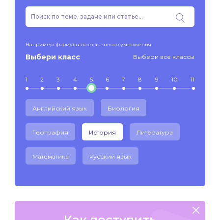
Например: формулы сокращенного умножения
Выбери класс
Выбери все классы
1
2
3
4
5
6
7
8
9
10
11
Английский язык
Биология
География
История
Литература
Математика
Русский язык
Как поступить