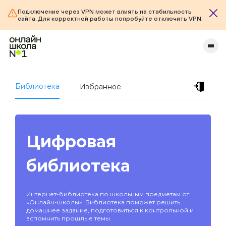
Подключение через VPN может влиять на стабильность
сайта. Для корректной работы попробуйте отключить VPN.
Библиотека
Избранное
Цифровая
библиотека
Интернет-библиотека по школьным предметам от
«Онлайн-школы». Библиотека поможет решить
домашнее задание, подготовиться к контрольной и
вспомнить прошлые темы.