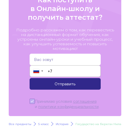
в Онлайн-школу и
получить аттестат?
Подробно расскажем о том, как перевестись
на дистанционный формат обучения, как
устроены онлайн-уроки и учебный процесс,
как улучшить успеваемость и повысить
мотивацию!
▼
Отправить
Принимаю условия
соглашения
и
политики конфиденциальности
.
Все предметы
5 класс
История
Государство на берегах Нила