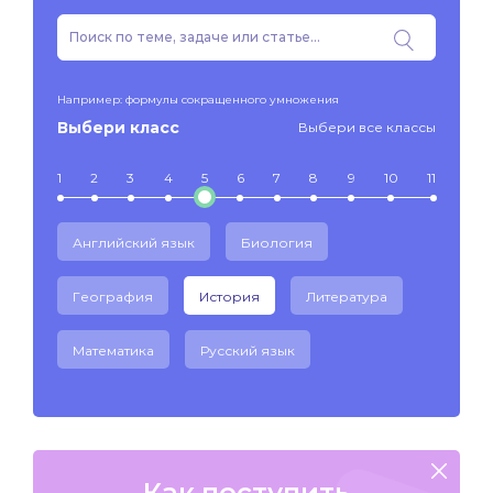
Например: формулы сокращенного умножения
Выбери класс
Выбери все классы
1
2
3
4
5
6
7
8
9
10
11
Английский язык
Биология
География
История
Литература
Математика
Русский язык
Как поступить