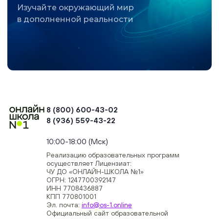
Изучайте окружающий мир
в дополненной реальности
8 (800) 600-43-02
8 (936) 559-43-22
+74954451700, +74950040190
10:00-18:00 (Мск)
Реализацию образовательных программ
осуществляет Лицензиат:
ЧУ ДО «ОНЛАЙН-ШКОЛА №1»
ОГРН: 1247700392147
ИНН 7708436887
КПП 770801001
Эл. почта:
info@os-1.online
Официальный сайт образовательной