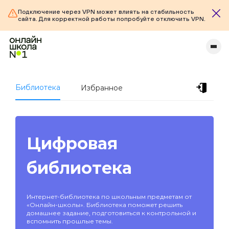
Подключение через VPN может влиять на стабильность
сайта. Для корректной работы попробуйте отключить VPN.
Библиотека
Избранное
Цифровая
библиотека
Интернет-библиотека по школьным предметам от
«Онлайн-школы». Библиотека поможет решить
домашнее задание, подготовиться к контрольной и
вспомнить прошлые темы.