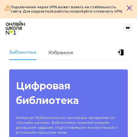
Подключение через VPN может влиять на стабильность
сайта. Для корректной работы попробуйте отключить VPN.
Библиотека
Избранное
Цифровая
библиотека
Интернет-библиотека по школьным предметам от
«Онлайн-школы». Библиотека поможет решить
домашнее задание, подготовиться к контрольной и
вспомнить прошлые темы.