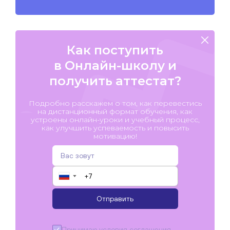
Как поступить
в Онлайн-школу и
получить аттестат?
Подробно расскажем о том, как перевестись
на дистанционный формат обучения, как
устроены онлайн-уроки и учебный процесс,
как улучшить успеваемость и повысить
мотивацию!
▼
Отправить
Принимаю условия
соглашения