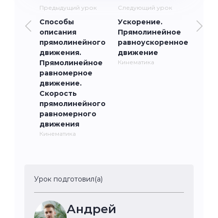
Предыдущий урок
Следующий урок
Способы
Ускорение.
описания
Прямолинейное
прямолинейного
равноускоренное
движения.
движение
Прямолинейное
Кинематика
равномерное
движение.
Скорость
прямолинейного
равномерного
движения
Кинематика
Урок подготовил(а)
Андрей