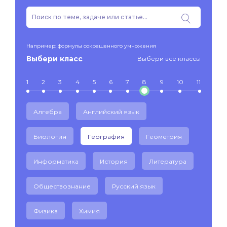
Например: формулы сокращенного умножения
Выбери класс
Выбери все классы
1
2
3
4
5
6
7
8
9
10
11
Алгебра
Английский язык
Биология
География
Геометрия
Информатика
История
Литература
Обществознание
Русский язык
Физика
Химия