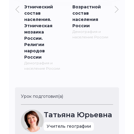
Этнический
Возрастной
состав
состав
населения.
населения
Этническая
России
мозаика
Демография и
население России
России.
Религии
народов
России
Демография и
население России
Урок подготовил(а)
Татьяна Юрьевна
Учитель географии