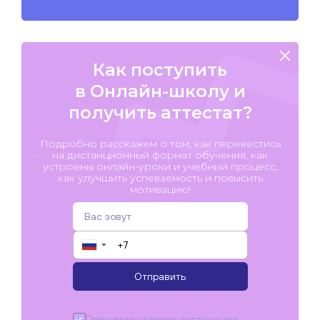
Как поступить
в Онлайн-школу и
получить аттестат?
Подробно расскажем о том, как перевестись
на дистанционный формат обучения, как
устроены онлайн-уроки и учебный процесс,
как улучшить успеваемость и повысить
мотивацию!
▼
Отправить
Принимаю условия
соглашения