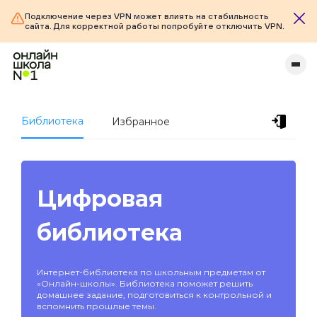
Подключение через VPN может влиять на стабильность
сайта. Для корректной работы попробуйте отключить VPN.
Библиотека
Избранное
Цифровая
библиотека
Интернет-библиотека по школьным предметам от
«Онлайн-школы». Библиотека поможет решить
домашнее задание, подготовиться к контрольной и
вспомнить прошлые темы.